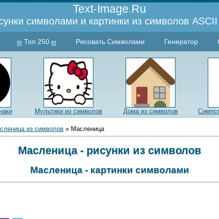
Text-Image.Ru
сунки символами и картинки из символов ASCII 
ஜ Топ 250 ஜ
Рисовать Символами
Генератор
наки
Мультики из символов
Дома из символов
Симпсо
сленица из символов
» Масленица
Масленица - рисунки из символов
Масленица - картинки символами