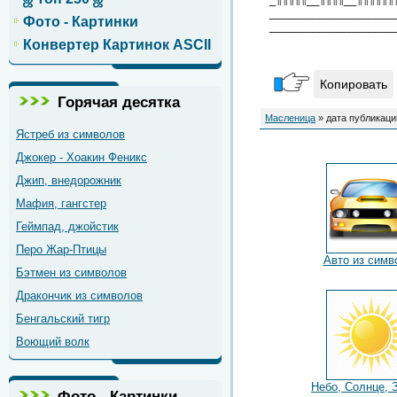
____________________
Фото - Картинки
____________________
Конвертер Картинок ASCII
Копировать
Горячая десятка
Масленица
» дата публикаци
Ястреб из символов
Джокер - Хоакин Феникс
Джип, внедорожник
Мафия, гангстер
Геймпад, джойстик
Перо Жар-Птицы
Авто из симв
Бэтмен из символов
Дракончик из символов
Бенгальский тигр
Воющий волк
Небо, Солнце, 
Фото - Картинки