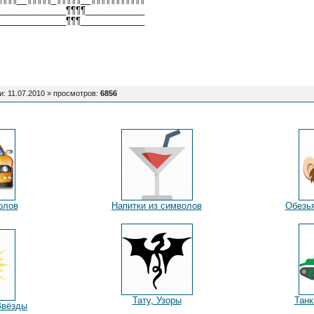
______________¶¶¶¶____________
______________¶¶¶_____________
и: 11.07.2010 »
просмотров
:
6856
олов
Напитки из символов
Обезь
Тату, Узоры
Танк
Звёзды