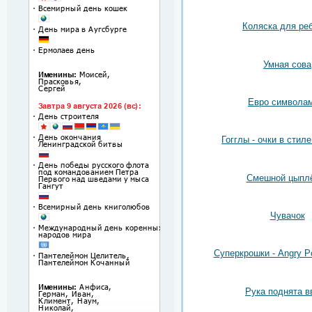
Коляска для ре
Умная сова
Евро символам
Гогглы - очки в стил
Смешной цыпл
Чувачок
Суперкрошки - Angry Po
Рука поднята в