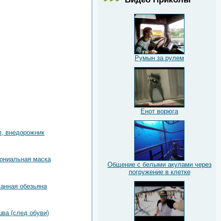
Румын за рулем
Енот ворюга
, внедорожник
ониальная маска
Общение с белыми акулами через
погружение в клетке
ганная обезьяна
ва (след обуви)