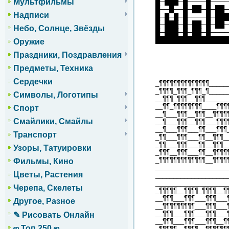
Мультфильмы
█─███─█────█────
█──█──█─██─█─██─
Надписи
█─█─█─█────█─███
█─███─█─██─█─██─
Небо, Солнце, Звёзды
█─███─█─██─█────
████████████████
Оружие
Праздники, Поздравления
Предметы, Техника
Сердечки
_¶¶¶¶¶¶¶¶¶¶¶¶¶¶_____
_¶¶¶¶_¶¶¶_¶¶¶_¶_____
Символы, Логотипы
__¶¶¶_¶¶¶__¶¶¶______
__¶¶_¶¶¶¶¶¶¶¶____¶¶¶
Спорт
__¶___¶¶¶__¶¶¶__¶¶¶¶
Смайлики, Смайлы
__¶___¶¶¶__¶¶¶___¶¶¶
__¶___¶¶¶___¶¶___¶¶¶
Транспорт
_¶¶___¶¶¶___¶¶__¶¶¶_
_¶¶___¶¶¶___¶¶__¶¶¶_
Узоры, Татуировки
_¶¶¶__¶¶¶___¶¶__¶¶¶¶
_¶¶¶¶¶¶¶¶¶¶¶¶¶__¶¶¶¶
Фильмы, Кино
____________________
Цветы, Растения
____________________
____________________
Черепа, Скелеты
_¶¶¶¶¶__¶¶¶¶_¶¶¶¶__¶
__¶¶¶___¶¶¶___¶¶¶___
Другое, Разное
__¶¶¶¶¶¶¶¶¶___¶¶¶___
__¶¶¶___¶¶¶___¶¶¶___
✎ Рисовать Онлайн
__¶¶¶___¶¶¶___¶¶¶__¶
ஜ Топ 250 ஜ
_¶¶¶¶¶__¶¶¶¶__¶¶¶¶¶¶