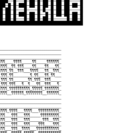
███──█───█─██─█─██─█─██─██────█
██─█─█─███─██─█─██─█─██─██─██─█
█─██─█───█────█─█──█─██─██────█
█─██─█─███─██─█──█─█─██─██─██─█
█─██─█───█─██─█─██─█─────█─██─█
███████████████████████████████
______________________________
______________________________
______________________________
¶¶¶____¶¶¶¶_____¶¶_____¶¶¶¶¶¶_
¶¶¶¶__¶¶_¶¶¶____¶¶____¶¶___¶¶_
¶¶¶¶_¶¶__¶¶¶___¶¶¶¶___¶¶__¶¶¶_
_¶¶¶_¶¶________¶_¶¶___¶¶_¶¶___
_¶¶¶_¶¶_______¶¶_¶¶¶__¶¶¶_____
_¶¶¶_¶¶¶___¶__¶___¶¶__¶¶¶___¶_
¶¶¶¶_¶¶¶¶¶¶¶¶¶¶_¶¶¶¶¶_¶¶¶¶¶¶¶_
¶¶¶¶__¶¶¶¶¶¶_¶¶¶¶¶¶¶¶__¶¶¶¶¶¶_
______________________________
______________________________
______________________________
¶¶¶¶_¶¶¶¶___¶¶¶¶___¶¶¶¶¶¶¶¶¶¶_
¶¶¶___¶¶¶___¶¶¶_____¶¶¶¶¶¶¶¶¶_
¶¶¶___¶¶¶___¶¶¶______¶¶¶__¶¶¶_
¶¶¶___¶¶¶___¶¶¶____¶¶¶____¶¶¶_
¶¶¶___¶¶¶__¶¶¶¶___¶¶¶¶¶¶¶¶¶¶¶_
¶¶¶¶__¶¶¶¶¶_¶¶¶¶¶__¶¶¶¶¶¶¶¶¶¶¶