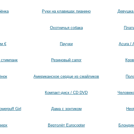
бёнка
Руки на клавишах пианино
Девушка 
Охотничья собака
Плать
и €
Паучки
Acura / 
е стимпанк
Резиновый сапог
Кров
ёнок
Американское сердце из смайликов
Поло
Компакт-диск / CD DVD
Человеко
werpuff Girl
Дама с зонтиком
Нео
верх
Вертолёт Eurocopter
Блондин