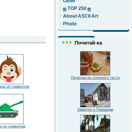
Other
ஜ TOP 250 ஜ
About ASCII Art
Photo
Почитай-ка
Поделки из соленого теста
яны из символов
Заметки о Германии
и из символов