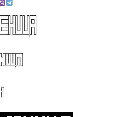
═══╦╗╔╦╗╔╦╗╔╦══╗
╔══╣║║║║║║║║║╔╗║
╚══╣╚╝║║║║║║║╚╝║
╔══╣╔╗║║║║║║║╔╗║
╚══╣║║║╚╝║╚╝║║║║
═══╩╝╚╩══╩══╬╝╚╝
╗╔╦╦╦╦╦══╗
╚╝║║║║║╔╗║
╔╗║║║║║╠╣║
╝╚╩═╩═╬╝╚╝
╔╗
╠╣
║║
███████████████████████████████