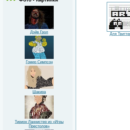
Дэйв Грол
Для Твитте
Гомер Симпсон
Шакира
Тирион Ланнистер из «Игры
Престолов»