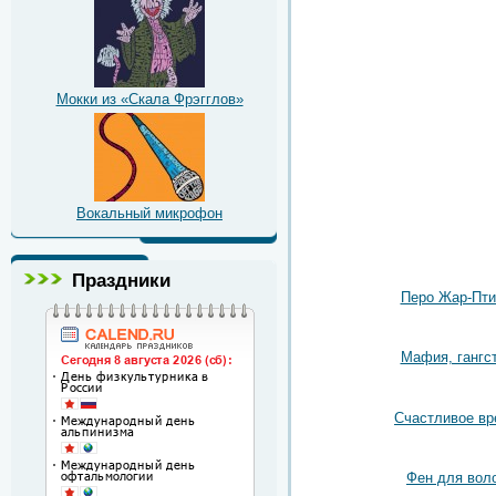
Мокки из «Скала Фрэгглов»
Вокальный микрофон
Праздники
Перо Жар-Пт
Мафия, гангс
Счастливое вр
Фен для вол