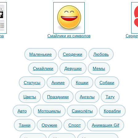
ра
Смайлики из символов
Серде
Маленькие
Сердечки
Любовь
Смайлики
Девушки
Мемы
Статусы
Аниме
Кошки
Собаки
Цветы
Праздники
Ангелы
Тату
Авто
Мотоциклы
Самолёты
Корабли
Танки
Оружие
Спорт
Анимация Gif