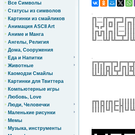
Все Символы
Статусы из символов
.
╔╗──╔╦══╦══╗╔══╦
Картинки из смайликов
║║──║║╔╗║╔═╝║╔╗║
Анимация ASCII Art
║╚╗╔╝║╚╝║║──║║║║
║╔╗╔╗║╔╗║║──║║║║
Аниме и Манга
║║╚╝║║║║║╚═╦╝║║║
╚╝──╚╩╝╚╩══╩═╝╚╩
Ангелы, Религия
Дома, Сооружения
.
Еда и Напитки
╔═╦═╦══╦═╗╔══╦═╦
Животные
║║║║║╔╗║╔╝║╔╗║╦╣
║║║║║╠╣║╚╦╝║║║╩╣
Каомодзи Смайлы
╚╩═╩╩╝╚╩═╩═╝╚╩═╩
Картинки для Твиттера
Компьютерные игры
Любовь, Love
╔╦╗╔╗╔╔╗╔═║║║║║║
Люди, Человечки
║║║╠╣║║║╠═╠╣║║║║
║║║║║╚╝║╚═║║╚╝╚╩
Маленькие рисунки
Мемы
.
Музыка, инструменты
████████████████