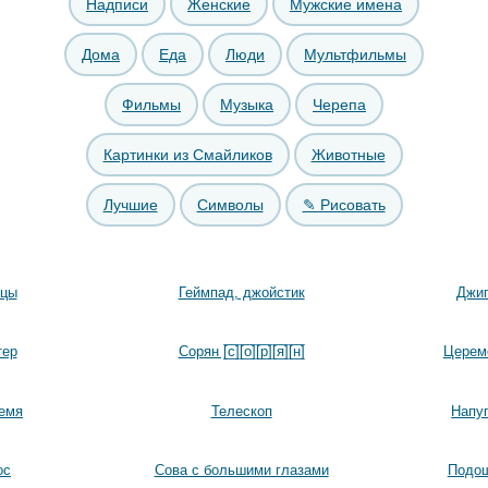
Надписи
Женские
Мужские имена
Дома
Еда
Люди
Мультфильмы
Фильмы
Музыка
Черепа
Картинки из Смайликов
Животные
Лучшие
Символы
✎ Рисовать
ицы
Геймпад, джойстик
Джип
тер
Сорян [̲̅с̲̅][̲̅о̲̅][̲̅р̲̅][̲̅я̲̅][̲̅н̲̅]
Церем
емя
Телескоп
Напу
ос
Сова с большими глазами
Подош