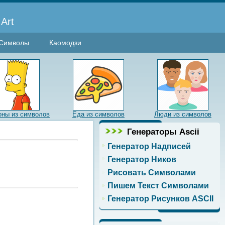
Art
Символы
Каомодзи
ны из символов
Еда из символов
Люди из символов
Генераторы Ascii
Генератор Надписей
Генератор Ников
Рисовать Символами
Пишем Текст Символами
Генератор Рисунков ASCII