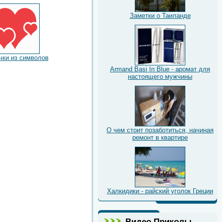
Заметки о Таиланде
чки из символов
Armand Basi In Blue - аромат для
настоящего мужчины
О чем стоит позаботиться, начиная
ремонт в квартире
Халкидики - райский уголок Греции
Видео Приколы