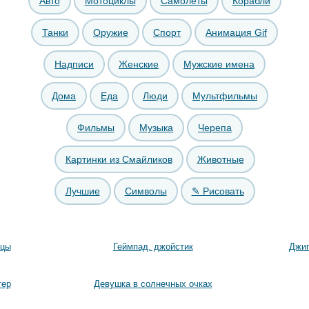
Авто
Мотоциклы
Самолёты
Корабли
Танки
Оружие
Спорт
Анимация Gif
Надписи
Женские
Мужские имена
Дома
Еда
Люди
Мультфильмы
Фильмы
Музыка
Черепа
Картинки из Смайликов
Животные
Лучшие
Символы
✎ Рисовать
ицы
Геймпад, джойстик
Джип
тер
Девушка в солнечных очках