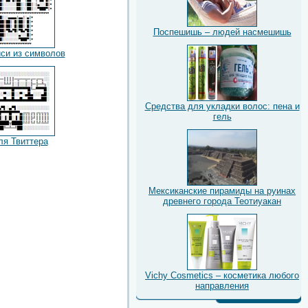
Поспешишь – людей насмешишь
си из символов
Средства для укладки волос: пена и
гель
ля Твиттера
Мексиканские пирамиды на руинах
древнего города Теотиуакан
Vichy Cosmetics – косметика любого
направления