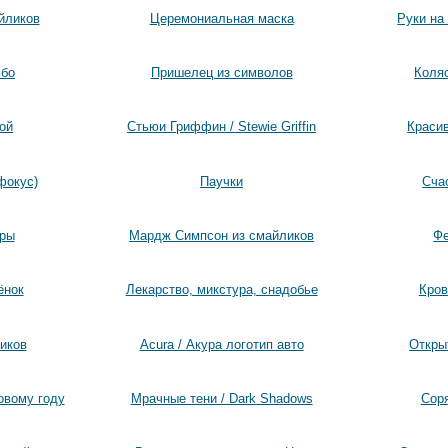
йликов
Церемониальная маска
Руки на
мбо
Пришелец из символов
Коля
ой
Стьюи Гриффин / Stewie Griffin
Краси
фокус)
Паучки
Сча
еры
Мардж Симпсон из смайликов
Фе
ёнок
Лекарство, микстура, снадобье
Кров
иков
Acura / Акура логотип авто
Откры
овому году
Мрачные тени / Dark Shadows
Сорян [̲̅