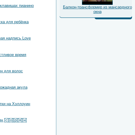
 клавишах пианино
Балкон-трансформер из мансардного
окна
ска для ребёнка
вая надпись Love
стливое время
н для волос
ожадная акула
тки на Хэллоуин
с̲̅][̲̅о̲̅][̲̅р̲̅][̲̅я̲̅][̲̅н̲̅]