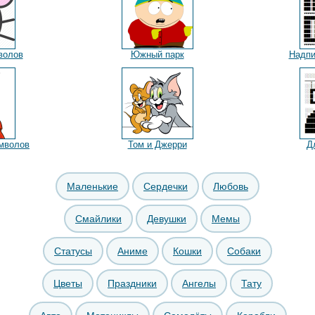
волов
Южный парк
Надпи
мволов
Том и Джерри
Д
Маленькие
Сердечки
Любовь
Смайлики
Девушки
Мемы
Статусы
Аниме
Кошки
Собаки
Цветы
Праздники
Ангелы
Тату