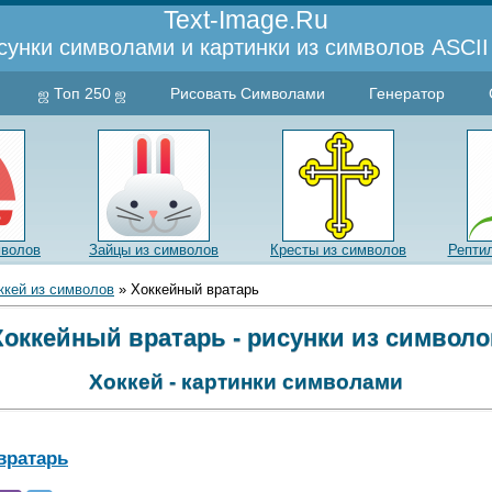
Text-Image.Ru
сунки символами и картинки из символов ASCII 
ஜ Топ 250 ஜ
Рисовать Символами
Генератор
мволов
Зайцы из символов
Кресты из символов
Репти
ккей из символов
» Хоккейный вратарь
Хоккейный вратарь - рисунки из символо
Хоккей - картинки символами
вратарь