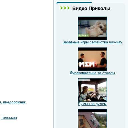
Видео Приколы
Забавные игры семейства чау-чау
Дураковаляние за столом
, внедорожник
Румын за рулем
Телескоп