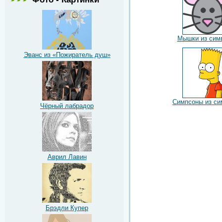
Мышки из сим
Эванс из «Пожиратель душ»
Симпсоны из си
Чёрный лабрадор
Аврил Лавин
Брэдли Купер