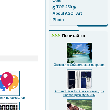
Other
ஜ TOP 250 ஜ
About ASCII Art
Photo
Почитай-ка
Заметки о Сейшельских островах
Armand Basi In Blue - аромат для
настоящего мужчины
ики из символов