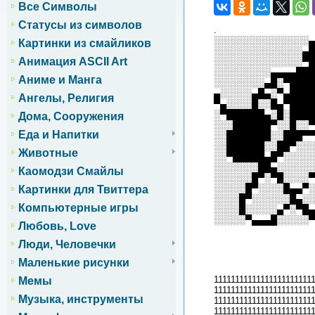
Все Символы
Статусы из символов
.
░░░░░░░░░░░░░░░▄
Картинки из смайликов
░░░░░░░░░░░░░░▄█
Анимация ASCII Art
░░░░░░░░░░░░░░▀█
░░░░░░░░░▄▄▄▄███
Аниме и Манга
░░░░░░░░▄█░▀████
▄░░░░░▄█▄░▀▄████
Ангелы, Религия
▀▄░░░░█░░█▄▀████
░▀██████▄░█░████
Дома, Сооружения
░░░██████▀░░█░░▀
Еда и Напитки
░░███████░░███▀▀
░░██████░░██▀░░░
Животные
░░▀█████▄█▀░░░░░
░░░░░░░██▄░░░░░░
Каомодзи Смайлы
░░░░░░█▀░▀█░░░░▀
░░░░░█▀░░░░█▄▄▀░
Картинки для Твиттера
░░░░█▀░░░░░░█▄░░
Компьютерные игры
░░░░█░░░░░▄▀░▀█▄
░░░░░▀▄▄▄█░░░░░▀
Любовь, Love
Люди, Человечки
Маленькие рисунки
11111111111111111111111
Мемы
11111111111111111111111
Музыка, инструменты
11111111111111111111111
11111111111111111111111