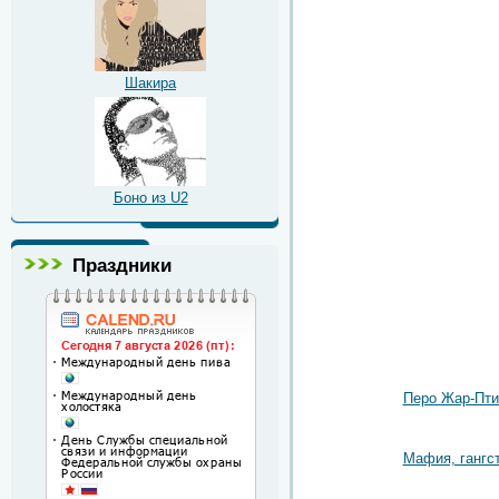
Шакира
Боно из U2
Праздники
Перо Жар-Пт
Мафия, гангс