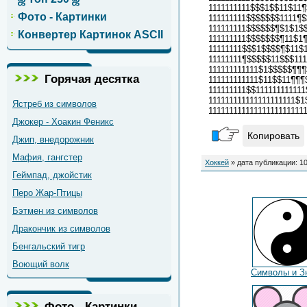
1111111111$$$1$$11$11¶
Фото - Картинки
111111111$$$$$$$1111¶$
111111111$$$$$$¶$1$1$
Конвертер Картинок ASCII
111111111$$$$$$$¶11$1¶
11111111$$$1$$$$¶$11$1
11111111¶$$$$$11$$$111
111111111111$1$$$$$¶¶¶
Горячая десятка
111111111111$11$$11¶¶¶
111111111$$11111111111
111111111111111111111$
Ястреб из символов
11111111111111111111111
Джокер - Хоакин Феникс
Копировать
Джип, внедорожник
Мафия, гангстер
Хоккей
» дата публикации: 10
Геймпад, джойстик
Перо Жар-Птицы
Бэтмен из символов
Дракончик из символов
Бенгальский тигр
Воющий волк
Символы и З
Фото - Картинки