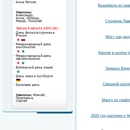
Вышибала из сма
Слонёнок Да
Мост над вод
Кролик в шляпе (
Зеркало Вен
Смешной цыпл
Мангл из смайл
2020 год картинки к Н