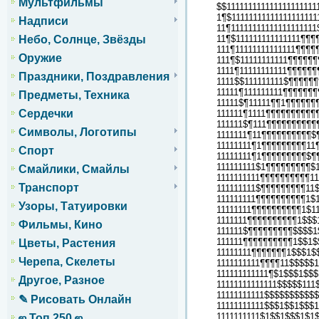
Мультфильмы
$$111111111111111111111
1¶$1111111111111111111
Надписи
11¶11111111111111111111
11¶$111111111111111¶¶¶
Небо, Солнце, Звёзды
111¶11111111111111¶¶¶¶
Оружие
111¶$11111111111¶¶¶¶¶
1111¶11111111111¶¶¶¶¶
Праздники, Поздравления
1111$$111111111$¶¶¶¶¶
11111¶111111111¶¶¶¶¶¶
Предметы, Техника
11111$¶11111¶¶1¶¶¶¶¶¶
Сердечки
111111¶1111¶¶¶¶¶¶¶¶¶¶
111111$¶111¶¶¶¶¶¶¶¶¶¶
Символы, Логотипы
1111111¶11¶¶¶¶¶¶¶¶¶¶$
11111111¶1¶¶¶¶¶¶¶¶¶11
Спорт
11111111¶1¶¶¶¶¶¶¶¶¶$¶
111111111$1¶¶¶¶¶¶¶¶¶$
Смайлики, Смайлы
1111111111¶¶¶¶¶¶¶¶¶¶1
Транспорт
111111111$¶¶¶¶¶¶¶¶¶11
111111111¶¶¶¶¶¶¶¶¶¶1$
Узоры, Татуировки
11111111¶¶¶¶¶¶¶¶¶¶1$1
1111111¶¶¶¶¶¶¶¶¶¶1$$$
Фильмы, Кино
111111$¶¶¶¶¶¶¶¶¶$$$$1
111111¶¶¶¶¶¶¶¶¶¶1$$1$
Цветы, Растения
11111111¶¶¶¶¶¶¶1$$$1$
Черепа, Скелеты
1111111111¶¶¶¶11$$$$$
111111111111¶$1$$$1$$$
Другое, Разное
11111111111111$$$$$111
11111111111$$$$$$$$$$
✎ Рисовать Онлайн
11111111111$$$1$$1$$$
1111111111$1$$1$$$1$1
ஜ Топ 250 ஜ