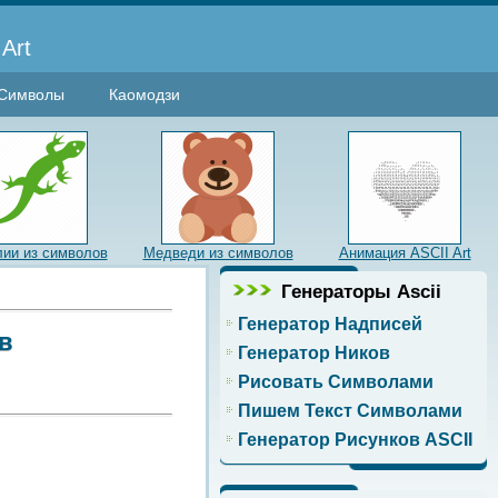
Art
Символы
Каомодзи
лии из символов
Медведи из символов
Анимация ASCII Art
Генераторы Ascii
Генератор Надписей
в
Генератор Ников
Рисовать Символами
Пишем Текст Символами
Генератор Рисунков ASCII