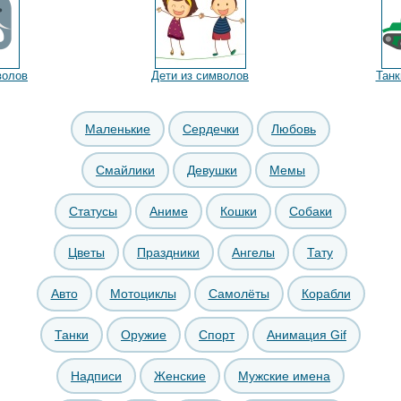
волов
Дети из символов
Танк
Маленькие
Сердечки
Любовь
Смайлики
Девушки
Мемы
Статусы
Аниме
Кошки
Собаки
Цветы
Праздники
Ангелы
Тату
Авто
Мотоциклы
Самолёты
Корабли
Танки
Оружие
Спорт
Анимация Gif
Надписи
Женские
Мужские имена