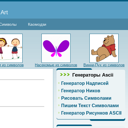
Art
Символы
Каомодзи
и из символов
Насекомые из символов
Винни-Пух из символов
Генераторы Ascii
Генератор Надписей
Генератор Ников
Рисовать Символами
Пишем Текст Символами
Генератор Рисунков ASCII