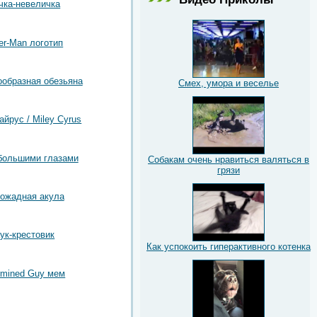
чка-невеличка
er-Man логотип
образная обезьяна
Смех, умора и веселье
йрус / Miley Cyrus
большими глазами
Собакам очень нравиться валяться в
грязи
ожадная акула
ук-крестовик
Как успокоить гиперактивного котенка
rmined Guy мем