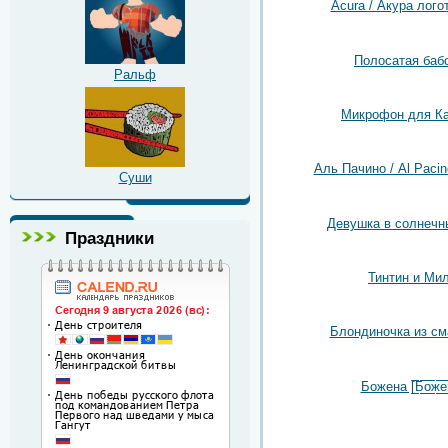
Acura / Акура лого
Полосатая баб
Ральф
Микрофон для К
Аль Пачино / Al Pacin
Суши
Девушка в солнечн
Праздники
Тинтин и Ми
Блондиночка из см
Божена [̲̲̅̅Б̲̲̅̅о̲̲̅̅ж̲̲̅̅е̲̲̅̅н̲̲̅