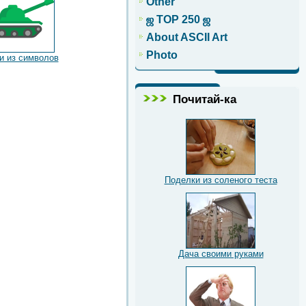
Other
ஜ TOP 250 ஜ
About ASCII Art
Photo
и из символов
Почитай-ка
Поделки из соленого теста
Дача своими руками