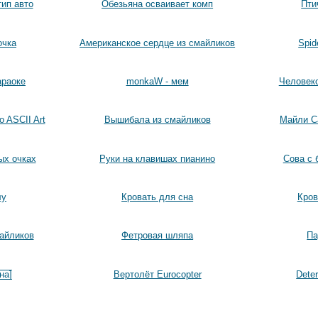
тип авто
Обезьяна осваивает комп
Пти
очка
Американское сердце из смайликов
Spid
араоке
monkaW - мем
Человеко
o ASCII Art
Вышибала из смайликов
Майли Са
ых очках
Руки на клавишах пианино
Сова с 
лу
Кровать для сна
Кров
айликов
Фетровая шляпа
Па
̅а̲̲̅̅]
Вертолёт Eurocopter
Dete