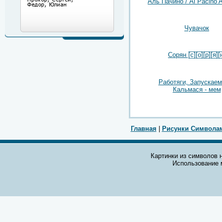
Аль Пачино / Al Pacino A
Чувачок
Сорян [̲̅с̲̅][̲̅о̲̅][̲̅р̲̅][̲̅я̲̅][̲̅н
Работяги, Запускаем
Кальмася - мем
Главная
|
Рисунки Символа
Картинки из символов н
Использование 