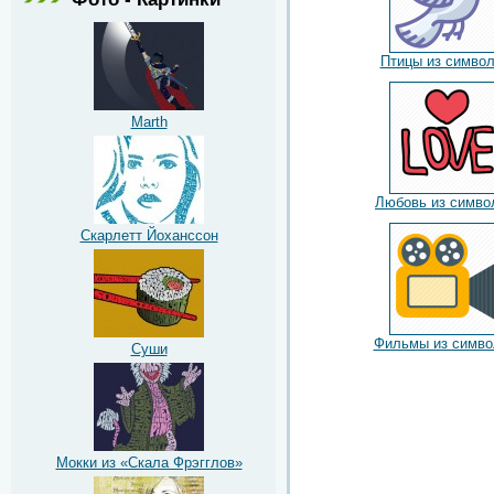
Птицы из симво
Marth
Любовь из симво
Скарлетт Йоханссон
Фильмы из симво
Суши
Мокки из «Скала Фрэгглов»