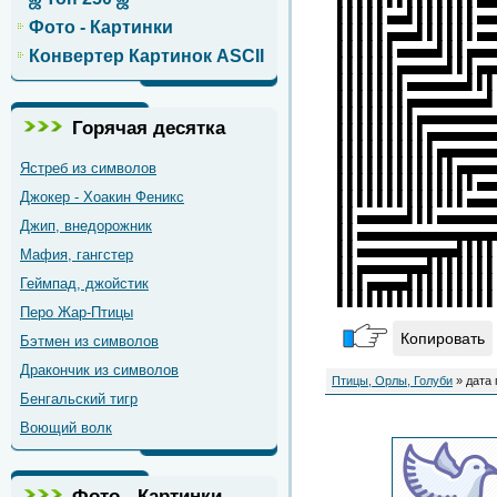
▌▌▌▌▌▄▄▌▌▌▌▌▌▌▄▄
Фото - Картинки
▌▌▌▌▌▄▄▄▌▌▌▌▌▌▄▄
▌▌▌▌▌▌▄▄▄▄▌▌▌▄▄▄
Конвертер Картинок ASCII
▌▌▌▌▌▌▄▄▄▄▄▌▌▌▄▄
▌▌▌▌▌▌▌▄▄▄▄▄▄▌▌▌
▌▌▌▌▌▌▌▄▄▄▄▄▄▄▄▌
▌▌▌▌▌▌▌▌▄▄▄▄▄▄▄▄
Горячая десятка
▌▌▌▌▌▌▌▌▌▄▄▄▄▄▄▄
▌▌▌▌▌▌▌▌▌▌▄▄▄▄▄▄
▌▌▌▌▌▌▌▌▌▌▌▌▄▄▄▄
Ястреб из символов
▌▌▌▌▌▌▌▌▌▌▌▌▌▌▄▄
Джокер - Хоакин Феникс
▌▌▌▌▌▌▌▌▌▌▌▌▌▄▄▄
▌▌▄▄▄▄▄▌▌▌▄▄▄▄▄▄
Джип, внедорожник
▌▌▄▄▄▄▄▄▄▄▄▄▄▄▄▄
▌▌▄▄▄▄▄▄▄▄▄▄▌▌▌▌
Мафия, гангстер
▌▌▄▄▄▄▄▄▄▌▌▌▌▌▌▌
▌▌▌▄▄▄▄▌▌▌▌▌▌▌▌▌
Геймпад, джойстик
▌▌▌▌▌▌▌▌▌▌▌▌▌▌▌▌
Перо Жар-Птицы
Копировать
Бэтмен из символов
Дракончик из символов
Птицы, Орлы, Голуби
» дата 
Бенгальский тигр
Воющий волк
Фото - Картинки