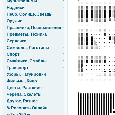
Мультфильмы
⣿⣿⣿⣿⣿⣿⣿⣿⣿⣿⣿⣿⣿⣿
⣿⣿⣿⣿⣿⣿⣿⣿⣿⣿⣿⣿⣿⣿
Надписи
⣿⣿⣿⣿⣿⣿⣿⣿⣿⣿⣿⣿⣿⣿
Небо, Солнце, Звёзды
⣿⣿⣿⣿⣿⣿⣿⣿⣿⣿⣿⣿⣿⣷
⣿⣿⣿⣿⣿⣿⣿⣿⣿⣿⣿⣿⣷⠄
Оружие
⣿⣿⣿⣿⠄⠄⣿⣿⣿⣿⣿⣿⠄⠄
⣿⣿⣿⣿⣷⠄⠄⣿⣿⣿⣿⣿⠄⠄
Праздники, Поздравления
⣿⣿⣿⣿⣿⠄⠄⠄⣷⣿⣿⣿⠄⠄
Предметы, Техника
⣿⣿⣿⣿⣿⠄⠄⠄⠄⠄⣷⣿⠄⠄
⣿⣿⣿⣿⣿⣿⠄⠄⠄⠄⠄⠄⣿⣿
Сердечки
⣿⣿⣿⣿⣿⣿⣷⠄⠄⠄⠄⠄⠄⠄
⣿⣿⣿⣿⣿⣿⣿⣷⠄⠄⠄⠄⠄⠄
Символы, Логотипы
⣿⣿⣿⣿⣿⣿⣿⣿⣷⠄⠄⠄⠄⠄
⣿⣿⣿⣿⣿⣿⣿⣿⣿⣿⠄⠄⠄⠄
Спорт
⣿⣿⣿⣿⣿⣿⣿⣿⣿⣿⣿⣿⠄⠄
Смайлики, Смайлы
⣿⣿⣿⣿⣿⣿⣿⣿⣿⣿⣿⣷⠄⠄
⣿⣿⠄⠄⠄⠄⠄⠄⠄⠄⠄⠄⠄⠄
Транспорт
⣿⣷⠄⠄⠄⠄⠄⠄⠄⠄⠄⠄⠄⠄
⣿⣿⠄⠄⠄⠄⠄⠄⠄⣿⣿⣿⣿⣿
Узоры, Татуировки
⣿⣿⣷⠄⠄⠄⠄⣿⣿⣿⣿⣿⣿⣿
⣿⣿⣿⣿⣷⣷⣿⣿⣿⣿⣿⣿⣿⣿
Фильмы, Кино
Цветы, Растения
.
Черепа, Скелеты
▌▌▌▌▌▌▌▌▌▌▌▌▌▌▌▌
▌▌▌▌▌▌▌▌▌▌▌▌▌▌▌▌
Другое, Разное
▌▌▌▌▌▌▌▌▌▌▌▌▌▌▌▌
▌▌▌▌▌▌▌▌▌▌▌▌▌▌▌▌
✎ Рисовать Онлайн
▌▌▌▌▌▌▌▌▌▌▌▌▌▌▌▄
ஜ Топ 250 ஜ
▌▌▌▌▌▌▌▌▌▌▌▌▌▌▄▄