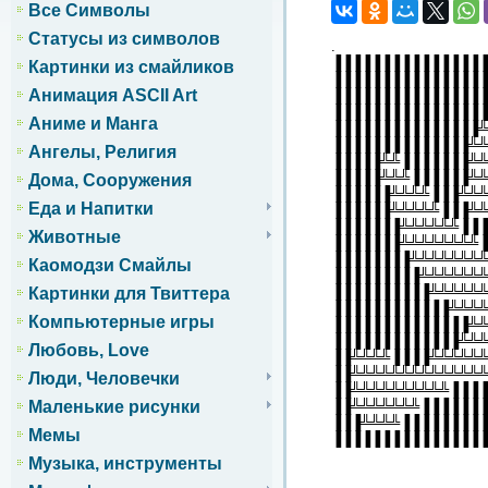
Все Символы
Статусы из символов
.
▐▐▐▐▐▐▐▐▐▐▐▐▐▐▐▐
Картинки из смайликов
▐▐▐▐▐▐▐▐▐▐▐▐▐▐▐▐
Анимация ASCII Art
▐▐▐▐▐▐▐▐▐▐▐▐▐▐▐▐
▐▐▐▐▐▐▐▐▐▐▐▐▐▐▐▐
Аниме и Манга
▐▐▐▐▐▐▐▐▐▐▐▐▐▐▐╩
▐▐▐▐▐▐▐▐▐▐▐▐▐▐╩╩
Ангелы, Религия
▐▐▐▐▐╩╩▐▐▐▐▐▐▐╩╩
▐▐▐▐▐╩╩╩▐▐▐▐▐▐╩╩
Дома, Сооружения
▐▐▐▐▐▐╩╩╩╩▐▐▐╩╩╩
Еда и Напитки
▐▐▐▐▐▐╩╩╩╩╩▐▐▐╩╩
▐▐▐▐▐▐▐╩╩╩╩╩╩▐▐▐
Животные
▐▐▐▐▐▐▐╩╩╩╩╩╩╩╩▐
▐▐▐▐▐▐▐▐╩╩╩╩╩╩╩╩
Каомодзи Смайлы
▐▐▐▐▐▐▐▐▐╩╩╩╩╩╩╩
▐▐▐▐▐▐▐▐▐▐╩╩╩╩╩╩
Картинки для Твиттера
▐▐▐▐▐▐▐▐▐▐▐▐╩╩╩╩
Компьютерные игры
▐▐▐▐▐▐▐▐▐▐▐▐▐▐╩╩
▐▐▐▐▐▐▐▐▐▐▐▐▐╩╩╩
Любовь, Love
▐▐╩╩╩╩▐▐▐▐╩╩╩╩╩╩
▐▐╩╩╩╩╩╩╩╩╩╩╩╩╩╩
Люди, Человечки
▐▐╩╩╩╩╩╩╩╩╩╩▐▐▐▐
▐▐╩╩╩╩╩╩╩▐▐▐▐▐▐▐
Маленькие рисунки
▐▐▐╩╩╩╩▐▐▐▐▐▐▐▐▐
Мемы
▐▐▐▐▐▐▐▐▐▐▐▐▐▐▐▐
Музыка, инструменты
.