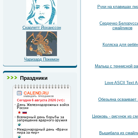
Руки на клавишах пи
Сердечко Белорусси
Скарлетт Йоханссон
смайликов
Коляска для ребён
Чаризард Покемон
Малыш с теннисной ра
Праздники
Love ASCII Text A
Обезьяна осваивает
Церковь - рисунок из с
Вышибала из смайл