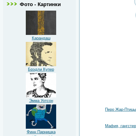
Фото - Картинки
Карандаш
Брэдли Купер
Эмма Уотсон
Перо Жар-Птицы
Мафия, гангстер
Финн Парнишка