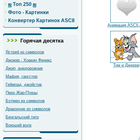
ஜ Топ 250 ஜ
Фото - Картинки
Конвертер Картинок ASCII
Анимация ASCII 
Горячая десятка
Ястреб из символов
Джокер - Хоакин Феникс
Том и Джерри
Джип, внедорожник
Мафия, гангстер
Геймпад, джойстик
Перо Жар-Птицы
Бэтмен из символов
Дракончик из символов
Бенгальский тигр
Воющий волк