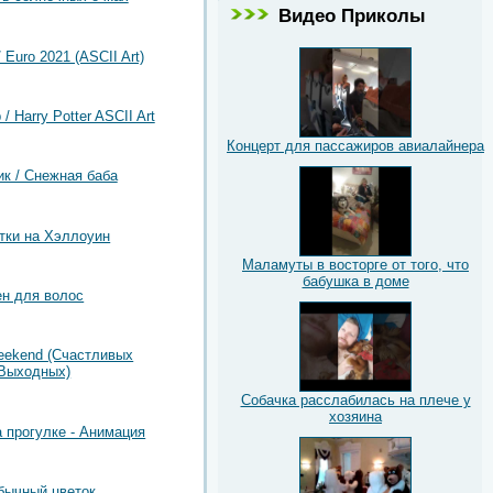
Видео Приколы
 Euro 2021 (ASCII Art)
/ Harry Potter ASCII Art
Концерт для пассажиров авиалайнера
ик / Снежная баба
тки на Хэллоуин
Маламуты в восторге от того, что
бабушка в доме
н для волос
eekend (Счастливых
Выходных)
Собачка расслабилась на плече у
хозяина
 прогулке - Анимация
бычный цветок