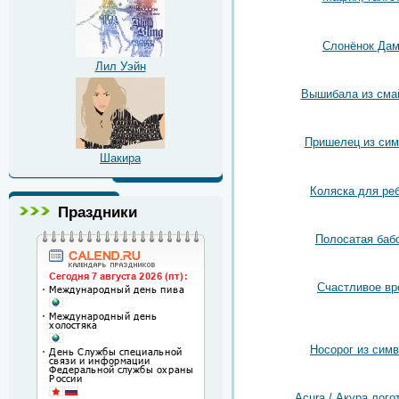
Слонёнок Да
Лил Уэйн
Вышибала из сма
Пришелец из сим
Шакира
Коляска для ре
Праздники
Полосатая баб
Счастливое вр
Носорог из сим
Acura / Акура лого