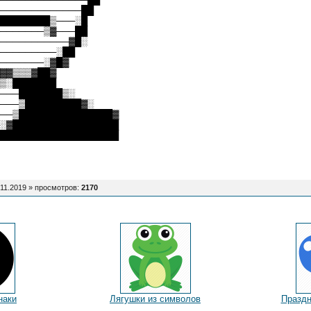
─────────────██
████████▒───░█
───────▒▓───██
───────────▓█░
─────────░██
───────░▓█▓
▓▓▒▒▒▓██▓
▒░███████
───███████▒░
───▒█████████▓░
──▒███████████████▓
░▓█████████████████
███████████████████
.11.2019 »
просмотров
:
2170
наки
Лягушки из символов
Праздн