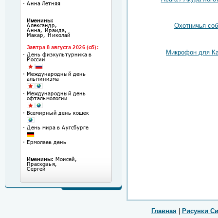
Охотничья соб
Микрофон для К
Главная
|
Рисунки С