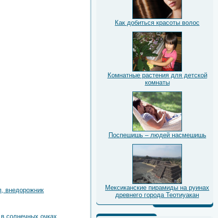
Как добиться красоты волос
Комнатные растения для детской
комнаты
Поспешишь – людей насмешишь
Мексиканские пирамиды на руинах
, внедорожник
древнего города Теотиуакан
в солнечных очках