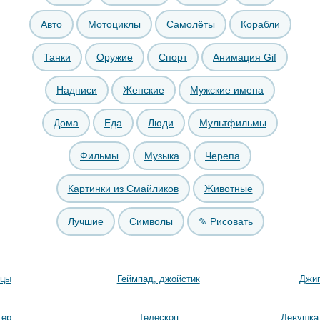
Авто
Мотоциклы
Самолёты
Корабли
Танки
Оружие
Спорт
Анимация Gif
Надписи
Женские
Мужские имена
Дома
Еда
Люди
Мультфильмы
Фильмы
Музыка
Черепа
Картинки из Смайликов
Животные
Лучшие
Символы
✎ Рисовать
ицы
Геймпад, джойстик
Джип
тер
Телескоп
Девушка 