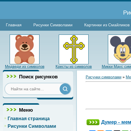
Ри
Главная
Рисунки Символами
Картинки из Смайликов
Медведи из символов
Кресты из символов
Микки Маус си
Поиск рисунков
Рисунки символами
»
Ме
Меню
Главная страница
Думер - ме
Рисунки Символами