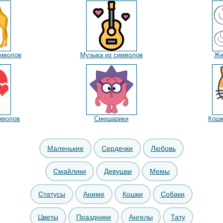
мволов
Музыка из символов
Же
мволов
Смешарики
Кошк
Маленькие
Сердечки
Любовь
Смайлики
Девушки
Мемы
Статусы
Аниме
Кошки
Собаки
Цветы
Праздники
Ангелы
Тату