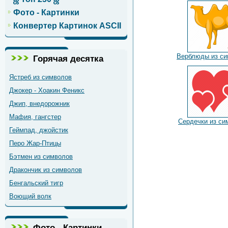
Фото - Картинки
Конвертер Картинок ASCII
Верблюды из си
Горячая десятка
Ястреб из символов
Джокер - Хоакин Феникс
Джип, внедорожник
Мафия, гангстер
Сердечки из си
Геймпад, джойстик
Перо Жар-Птицы
Бэтмен из символов
Дракончик из символов
Бенгальский тигр
Воющий волк
Фото - Картинки