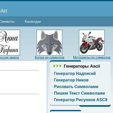
Art
Символы
Каомодзи
нские имена
Волки из символов
Мотоциклы из символов
Генераторы Ascii
Генератор Надписей
Генератор Ников
Рисовать Символами
Пишем Текст Символами
Генератор Рисунков ASCII