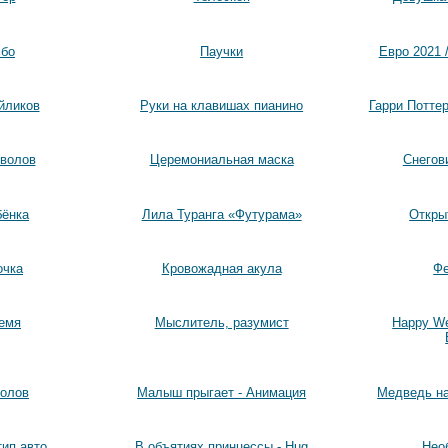
мбо
Паучки
Евро 2021 /
йликов
Руки на клавишах пианино
Гарри Поттер 
волов
Церемониальная маска
Снегов
бёнка
Лила Туранга «Футурама»
Откры
очка
Кровожадная акула
Фе
емя
Мыслитель, разумист
Happy W
волов
Малыш прыгает - Анимация
Медведь на
тип авто
В объятиях принцессы - Hug
Нео