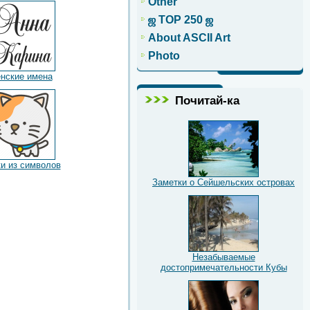
Other
ஜ TOP 250 ஜ
About ASCII Art
Photo
нские имена
Почитай-ка
и из символов
Заметки о Сейшельских островах
Незабываемые
достопримечательности Кубы