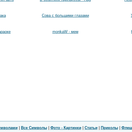
ака
Сова с большими глазами
араоке
monkaW - мем
имволами
|
Все Символы
|
Фото - Картинки
|
Статьи
|
Приколы
|
Флеш