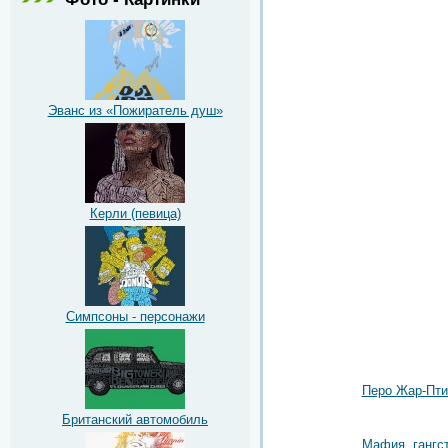
Эванс из «Пожиратель душ»
Керли (певица)
Симпсоны - персонажи
Перо Жар-Пт
Британский автомобиль
Мафия, гангс