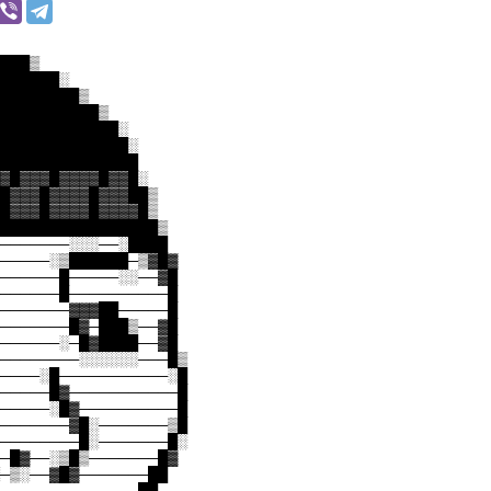
███▒
██████░
████████▒
██████████▒
████████████░
█████████████░
██████████████
▓█▓▓▓█▓▓▓▓█▓▓█░
█▓▓▓█▓▓▓▓█▓▓▓██▒
█▓▓▓█▓▓▓▓█▓▓▓▓█▒
████████████████▒
───────░░░──░████
─────░▒██████─▒▓█▓
──────█─────░░──▓█
──────█──────────█
───────▓▓▓██─────█
───────█▓─███▒──▓█
──────░─█▓████──▓█
────────░░░░░░───█▒
────░█───────────░█
─────█▓───────────█
─────░█▓──────────█
───────▓█░───────▒█
────────█░───────█░
─█▓──░▒█▒───────█▓
─▒░──▓█▓───────██
──────────────██