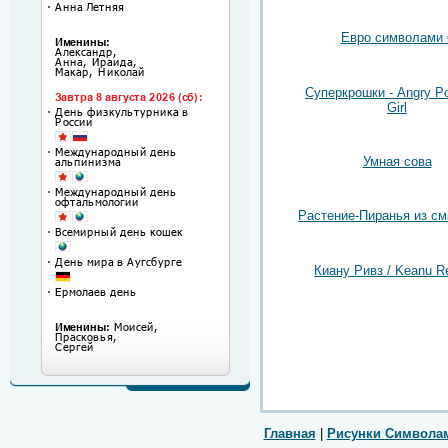
Евро символами 
Суперкрошки - Angry Po
Girl
Умная сова
Растение-Пиранья из с
Киану Ривз / Keanu R
Главная
|
Рисунки Символа