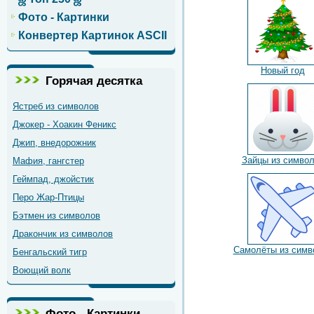
Фото - Картинки
Конвертер Картинок ASCII
Новый год
Горячая десятка
Ястреб из символов
Джокер - Хоакин Феникс
Джип, внедорожник
Зайцы из симво
Мафия, гангстер
Геймпад, джойстик
Перо Жар-Птицы
Бэтмен из символов
Дракончик из символов
Самолёты из симв
Бенгальский тигр
Воющий волк
Фото - Картинки