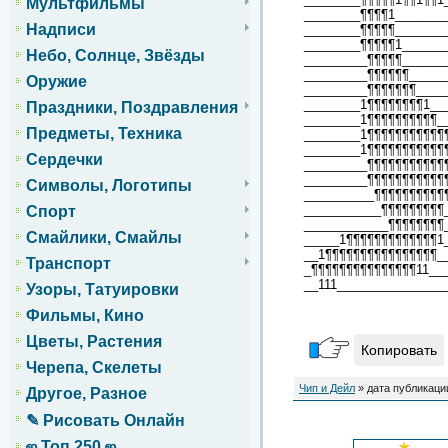
Мультфильмы
________¶¶¶¶1_______
Надписи
________¶¶¶¶¶_______
________¶¶¶¶¶1______
Небо, Солнце, Звёзды
_________¶¶¶¶¶______
_________¶¶¶¶¶¶_____
Оружие
_________¶¶¶¶¶¶¶____
________1¶¶¶¶¶¶¶¶1__
Праздники, Поздравления
________1¶¶¶¶¶¶¶¶¶¶_
Предметы, Техника
________1¶¶¶¶¶¶¶¶¶¶¶
________1¶¶¶¶¶¶¶¶¶¶¶
Сердечки
_________¶¶¶¶¶¶¶¶¶¶¶
_________¶¶¶¶¶¶¶¶¶¶¶
Символы, Логотипы
__________¶¶¶¶¶¶¶¶¶¶
___________¶¶¶¶¶¶¶¶¶
Спорт
____________¶¶¶¶¶¶¶¶
Смайлики, Смайлы
_____1¶¶¶¶¶¶¶¶¶¶¶¶¶1
__1¶¶¶¶¶¶¶¶¶¶¶¶¶¶¶¶_
Транспорт
_¶¶¶¶¶¶¶¶¶¶¶¶¶¶¶11__
__111_______________
Узоры, Татуировки
Фильмы, Кино
Цветы, Растения
Копировать
Черепа, Скелеты
Чип и Дейл
» дата публикации
Другое, Разное
✎ Рисовать Онлайн
ஜ Топ 250 ஜ