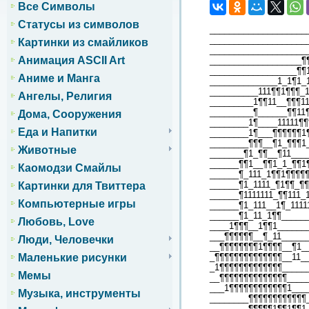
Все Символы
Статусы из символов
____________________
____________________
Картинки из смайликов
____________________
Анимация ASCII Art
___________________¶
__________________¶¶
Аниме и Манга
______________1_1¶1_
__________111¶¶1¶¶¶_
Ангелы, Религия
_________1¶¶11__¶¶¶1
_________¶______¶¶11
Дома, Сооружения
________1¶____11111¶
Еда и Напитки
________1¶___¶¶¶¶¶¶1
________¶¶¶__¶1_¶¶¶1
Животные
_______¶1_¶¶__¶11___
______¶¶1__¶¶1_1_¶¶1
Каомодзи Смайлы
______¶_111_1¶¶1¶¶¶¶
______¶1_1111_¶1¶¶_¶¶
Картинки для Твиттера
______¶1111111_¶¶111_
Компьютерные игры
______¶1_111__1¶_1111
______¶1_11_1¶¶_____
Любовь, Love
____1¶¶¶__1¶¶1______
___¶¶¶¶¶¶__¶_11_____
Люди, Человечки
__¶¶¶¶¶¶¶¶1¶¶¶¶__¶1_
_¶¶¶¶¶¶¶¶¶¶¶¶¶¶__11_
Маленькие рисунки
_1¶¶¶¶¶¶¶¶¶¶¶¶¶_____
Мемы
__¶¶¶¶¶¶¶¶¶¶¶¶¶¶____
___1¶¶¶¶¶¶¶¶¶¶¶¶1___
Музыка, инструменты
________¶¶¶¶¶¶¶¶¶¶¶¶
________¶¶¶¶¶1¶¶1¶¶1