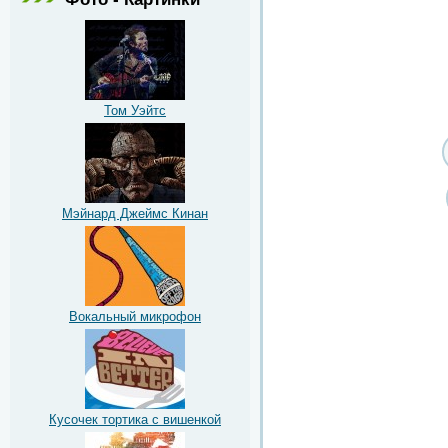
Том Уэйтс
Мэйнард Джеймс Кинан
Вокальный микрофон
Кусочек тортика с вишенкой