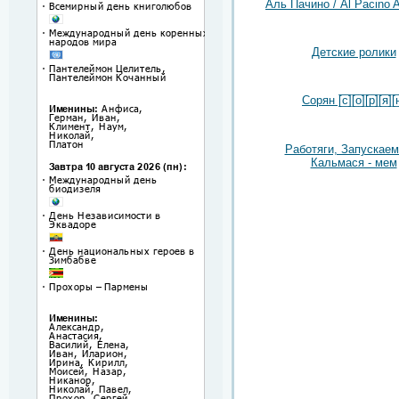
Аль Пачино / Al Pacino A
Детские ролики
Сорян [̲̅с̲̅][̲̅о̲̅][̲̅р̲̅][̲̅я̲̅][̲̅н
Работяги, Запускаем
Кальмася - мем