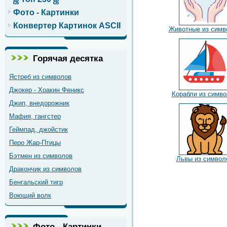
Фото - Картинки
Конвертер Картинок ASCII
Животные из симв
Горячая десятка
Ястреб из символов
Джокер - Хоакин Феникс
Корабли из симво
Джип, внедорожник
Мафия, гангстер
Геймпад, джойстик
Перо Жар-Птицы
Бэтмен из символов
Львы из символ
Дракончик из символов
Бенгальский тигр
Воющий волк
Фото - Картинки