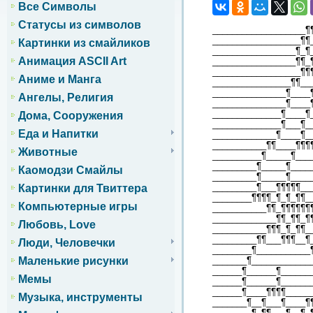
Все Символы
Статусы из символов
___________________¶
__________________¶¶
Картинки из смайликов
_________________¶_¶
Анимация ASCII Art
_________________¶¶_
__________________¶¶
Аниме и Манга
________________¶¶__
_______________¶____
Ангелы, Религия
_______________¶____
______________¶____¶
Дома, Сооружения
______________¶___¶_
Еда и Напитки
_____________¶____¶_
___________¶¶____¶¶¶
Животные
__________¶_____¶___
_________¶_____¶____
Каомодзи Смайлы
_________¶_____¶____
_________¶___¶¶¶¶¶__
Картинки для Твиттера
________¶¶¶¶_¶_¶_¶¶_
Компьютерные игры
___________¶¶_¶¶¶¶¶¶
_____________¶¶_¶¶_¶
Любовь, Love
___________¶¶¶_¶_¶¶_
_________¶¶___¶¶¶__¶
Люди, Человечки
________¶___________
_______¶____________
Маленькие рисунки
______¶______¶______
Мемы
______¶______¶______
______¶____¶¶¶¶_____
Музыка, инструменты
_______¶__¶___¶____¶
________¶_¶¶___¶__¶_