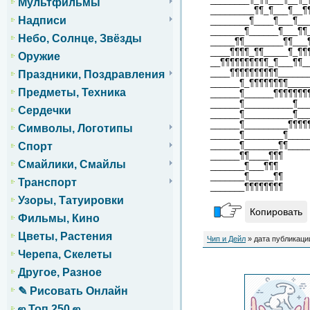
Мультфильмы
_________¶¶_¶___¶__¶
Надписи
________¶____¶___¶__
_______¶______¶___¶¶
Небо, Солнце, Звёзды
_____¶¶________¶¶___
____¶¶¶¶_¶¶_____¶_¶¶
Оружие
__¶¶¶¶¶¶¶¶¶¶_¶___¶¶_
____¶¶¶¶¶¶¶¶¶¶______
Праздники, Поздравления
______¶_¶¶¶¶¶¶¶¶____
Предметы, Техника
______¶______¶¶¶¶¶¶¶
______¶__________¶__
Сердечки
______¶__________¶__
______¶_________¶¶¶¶
Символы, Логотипы
______¶________¶____
______¶_______¶¶____
Спорт
______¶¶____¶¶¶
Смайлики, Смайлы
_______¶___¶¶¶
_______¶_____¶¶
Транспорт
_______¶¶¶¶¶¶¶¶
Узоры, Татуировки
Копировать
Фильмы, Кино
Цветы, Растения
Чип и Дейл
» дата публикации
Черепа, Скелеты
Другое, Разное
✎ Рисовать Онлайн
ஜ Топ 250 ஜ