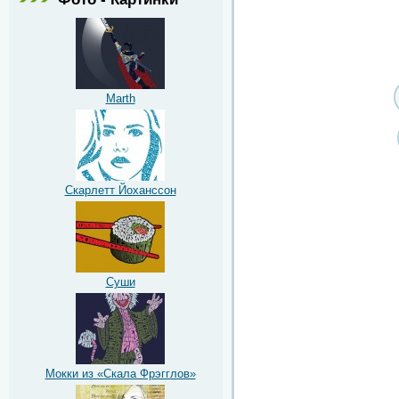
Marth
Скарлетт Йоханссон
Суши
Мокки из «Скала Фрэгглов»