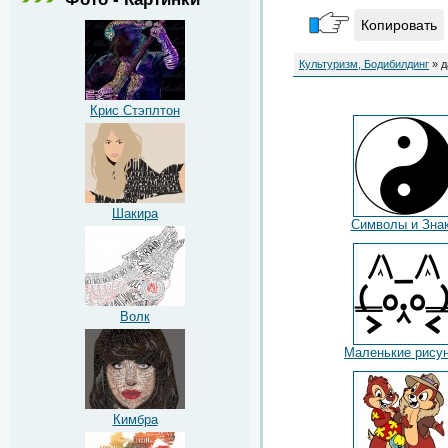
Копировать
Культуризм, Бодибилдинг
» д
Крис Стэплтон
Шакира
Символы и Зна
Волк
Маленькие рису
Кимбра