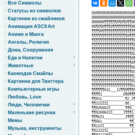
Все Символы
Статусы из символов
66886868686868686668
88888888888888888888
Картинки из смайликов
888888¶¶¶¶¶¶8¶8¶8¶¶8
Анимация ASCII Art
88¶8¶8¶¶¶8¶¶¶¶¶¶¶¶¶8
¶¶¶¶8¶¶¶¶¶¶¶¶¶¶¶¶¶¶¶
Аниме и Манга
¶¶¶¶¶¶¶¶¶¶¶¶¶¶¶¶¶8¶¶
¶¶¶¶¶¶¶¶¶¶¶¶¶¶¶¶¶¶¶¶
Ангелы, Религия
¶¶¶¶¶¶¶¶¶¶¶¶¶¶¶¶¶¶¶¶
¶¶¶¶¶¶¶¶¶¶¶¶¶¶¶¶¶¶¶¶
Дома, Сооружения
¶¶¶¶¶¶¶¶¶¶¶¶¶¶¶¶¶¶¶8
Еда и Напитки
¶¶¶¶¶¶¶¶¶¶¶¶¶¶¶¶¶¶¶8
¶¶¶¶¶¶¶¶¶¶¶¶¶¶¶¶¶¶¶6
Животные
¶¶¶¶¶¶¶¶¶¶¶¶¶¶¶¶¶¶¶6
¶¶¶¶¶¶¶¶¶¶¶¶¶¶¶¶¶¶¶8
Каомодзи Смайлы
¶¶¶¶¶¶¶¶¶¶¶¶¶¶¶¶¶¶¶¶2
¶¶¶¶¶¶¶¶¶¶¶¶¶¶¶¶¶¶¶8
Картинки для Твиттера
¶¶¶¶¶¶¶¶¶¶¶¶¶¶¶¶¶¶¶6
Компьютерные игры
¶¶¶¶¶¶611___12¶¶8¶¶¶
¶¶¶¶1__________6¶8¶¶
Любовь, Love
¶¶811___________¶2_2
¶¶222211________88__
Люди, Человечки
¶¶8266621_______¶¶6_
¶¶82686221_____1¶¶¶1
Маленькие рисунки
¶¶¶621__________2¶¶¶
Мемы
¶¶661_____________¶¶
¶81221____________¶¶
Музыка, инструменты
¶8122211___________1
¶¶82122661__________