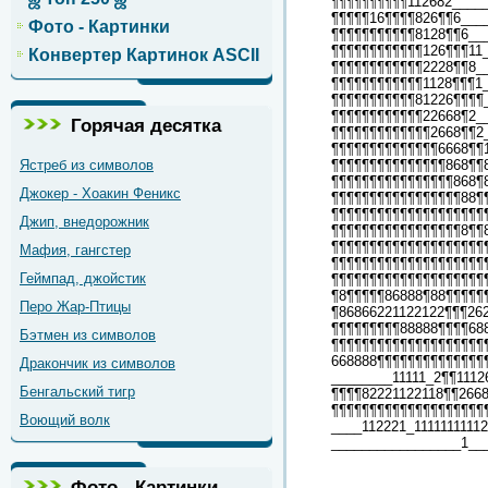
¶¶¶¶¶¶¶¶¶¶112682____
¶¶¶¶¶16¶¶¶¶826¶¶6___
Фото - Картинки
¶¶¶¶¶¶¶¶¶¶¶8128¶¶6__
¶¶¶¶¶¶¶¶¶¶¶¶126¶¶¶11
Конвертер Картинок ASCII
¶¶¶¶¶¶¶¶¶¶¶¶2228¶¶8_
¶¶¶¶¶¶¶¶¶¶¶¶1128¶¶¶1
¶¶¶¶¶¶¶¶¶¶¶81226¶¶¶¶
¶¶¶¶¶¶¶¶¶¶¶¶22668¶2_
Горячая десятка
¶¶¶¶¶¶¶¶¶¶¶¶¶2668¶¶2
¶¶¶¶¶¶¶¶¶¶¶¶¶¶6668¶¶
Ястреб из символов
¶¶¶¶¶¶¶¶¶¶¶¶¶¶¶868¶¶
¶¶¶¶¶¶¶¶¶¶¶¶¶¶¶¶868¶
Джокер - Хоакин Феникс
¶¶¶¶¶¶¶¶¶¶¶¶¶¶¶¶¶88¶
¶¶¶¶¶¶¶¶¶¶¶¶¶¶¶¶¶¶¶¶
Джип, внедорожник
¶¶¶¶¶¶¶¶¶¶¶¶¶¶¶¶¶8¶¶
¶¶¶¶¶¶¶¶¶¶¶¶¶¶¶¶¶¶¶¶
Мафия, гангстер
¶¶¶¶¶¶¶¶¶¶¶¶¶¶¶¶¶¶¶¶
Геймпад, джойстик
¶¶¶¶¶¶¶¶¶¶¶¶¶¶¶¶¶¶¶¶
¶8¶¶¶¶¶86888¶88¶¶¶¶¶
Перо Жар-Птицы
¶86866221122122¶¶¶26
¶¶¶¶¶¶¶¶¶88888¶¶¶¶68
Бэтмен из символов
¶¶¶¶¶¶¶¶¶¶¶¶¶¶¶¶¶¶¶¶
668888¶¶¶¶¶¶¶¶¶¶¶¶¶¶
Дракончик из символов
________11111_2¶¶111
Бенгальский тигр
¶¶¶¶82221122118¶¶266
¶¶¶¶¶¶¶¶¶¶¶¶¶¶¶¶¶¶¶¶
Воющий волк
____112221_1111111111
_________________1__
Фото - Картинки