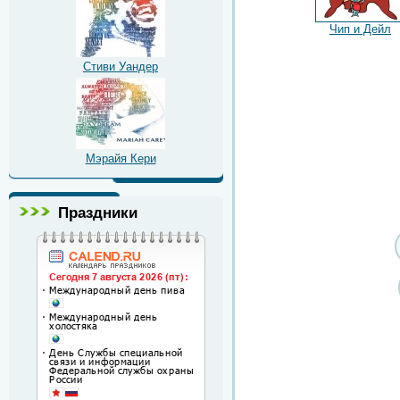
Чип и Дейл
Стиви Уандер
Мэрайя Кери
Праздники