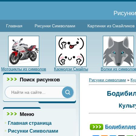
Рисунки
Главная
Рисунки Символами
Картинки из Смайликов
Мотоциклы из символов
Каомодзи Смайлы
Волки из символо
Поиск рисунков
Рисунки символами
»
Ку
Бодибилд
Культ
Меню
Главная страница
Бодибилдер 
Рисунки Символами