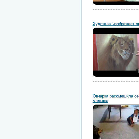
Художник изображает л
Овчарка рассмешила оз
малыша