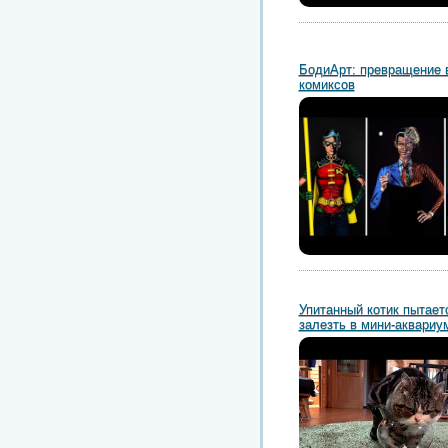
БодиАрт: превращение в
комиксов
Упитанный котик пытает
залезть в мини-аквариу