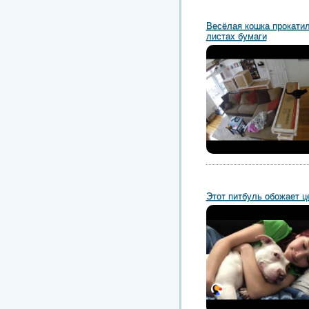
Весёлая кошка прокатил
листах бумаги
Этот питбуль обожает ц