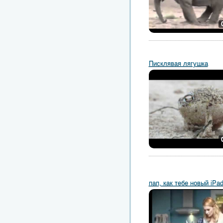
Писклявая лягушка
пап, как тебе новый iPad