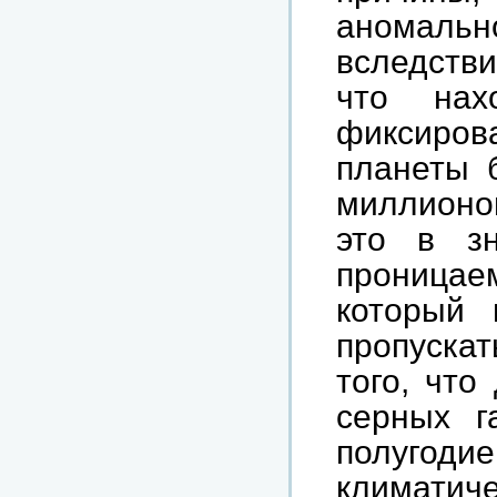
аномальн
вследств
что нах
фиксирова
планеты 
миллионов
это в зн
проницаем
который 
пропуска
того, что
серных г
полугодие
климатич