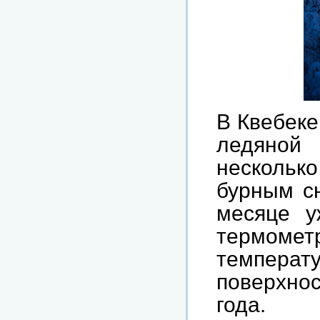
В Квебеке
ледяной
нескольк
бурным с
месяце у
термоме
температ
поверхно
года. 