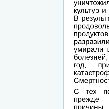
уничтожи
культур и
В результ
продоволь
продукто
разразили
умирали 
болезней,
год, п
катаст
Смертност
С тех по
прежде 
причины