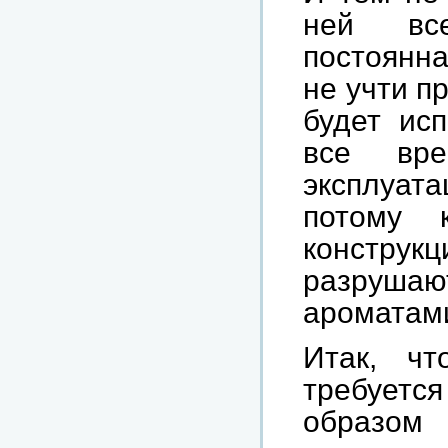
ней все
постоянна
не учти п
будет исп
все вр
эксплуат
потому 
констру
разрушаю
ароматами
Итак, чт
требуетс
образом