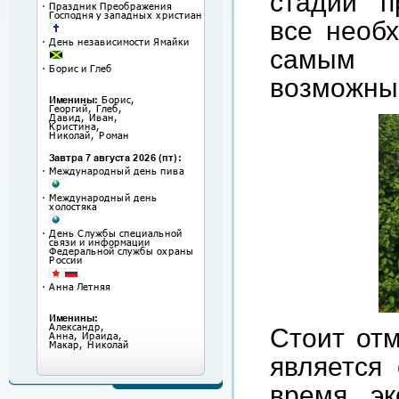
стадии п
все необ
самым 
возможны
Стоит отм
является
время эк