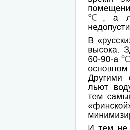
помещени
℃
, а л
недопуст
В «русски
высока. З
℃
60-90-а
основном
Другими 
льют воду
тем самым
«финск
минимизи
И тем не 