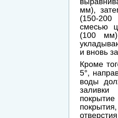
выравнива
мм), зат
(150-200
смесью ц
(100 мм)
укладываю
и вновь з
Кроме тог
5
°
, напра
воды дол
заливки
покрытие
покрыти
отверстия