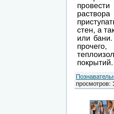
провест
раствора
приступат
стен, а т
или бани.
прочего
теплоиз
покрытий.
Познаватель
просмотров
: