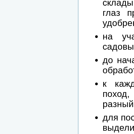
склады
глаз п
удобре
на уч
садовы
до нач
обработ
к каж
поход,
разный
для по
выдели