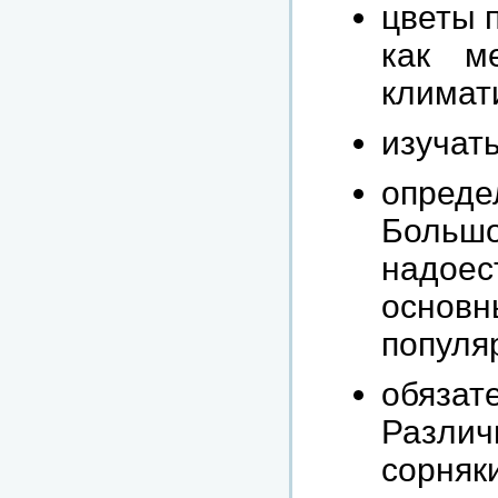
цветы 
как м
климат
изучат
опреде
Большо
надое
основн
популя
обяза
Различ
сорняк