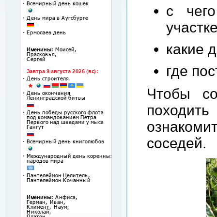
с чег
участк
какие 
где по
Чтобы со
походить
ознаком
соседей.