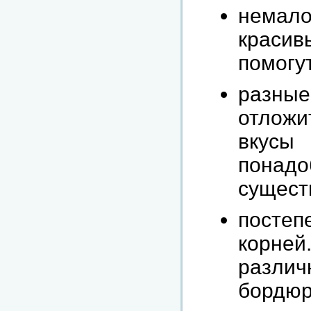
немал
красив
помогу
разные
отложи
вкусы
пона
сущест
постеп
корней
различ
бордюр