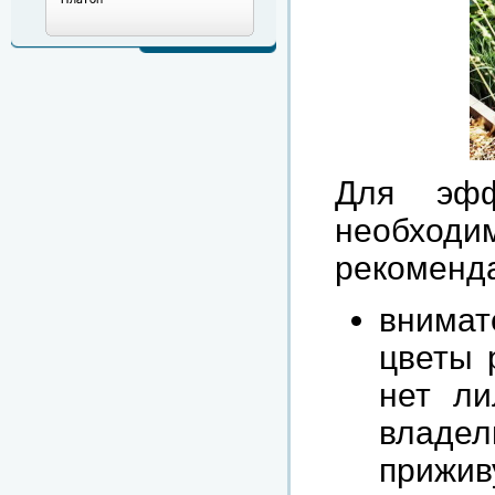
Для эфф
необхо
рекоменд
внимат
цветы 
нет ли
владе
прижив