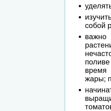
уделят
изучит
собой 
важно
растен
нечаст
поливе
время 
жары; 
начина
выращи
томатов