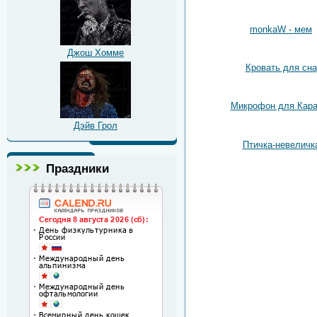
monkaW - мем
Джош Хомме
Кровать для сна
Микрофон для Кара
Дэйв Грол
Птичка-невеличк
Праздники