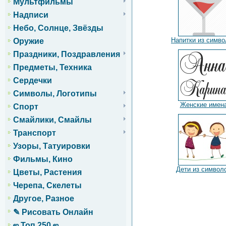
Мультфильмы
Надписи
Небо, Солнце, Звёзды
Напитки из симво
Оружие
Праздники, Поздравления
Предметы, Техника
Сердечки
Символы, Логотипы
Женские имен
Спорт
Смайлики, Смайлы
Транспорт
Узоры, Татуировки
Фильмы, Кино
Дети из символ
Цветы, Растения
Черепа, Скелеты
Другое, Разное
✎ Рисовать Онлайн
ஜ Топ 250 ஜ