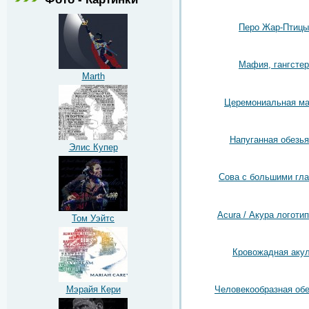
Перо Жар-Птицы
Мафия, гангстер
Marth
Церемониальная ма
Напуганная обезья
Элис Купер
Сова с большими гл
Acura / Акура логотип
Том Уэйтс
Кровожадная аку
Мэрайя Кери
Человекообразная об