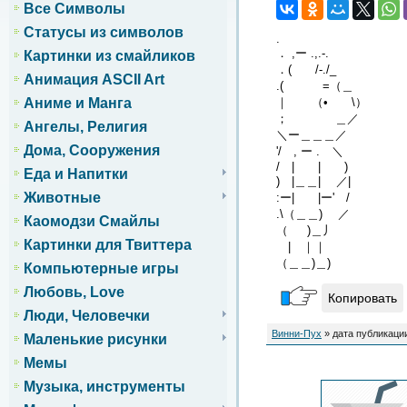
Все Символы
Статусы из символов
.
． ,ー .,.-.
Картинки из смайликов
．( /-./_
Анимация ASCII Art
.( =（＿
｜ （• \）
Аниме и Манга
； ＿／
Ангелы, Религия
＼ー＿＿＿／
Дома, Сооружения
'/ , ー . ＼
/ | | )
Еда и Напитки
) |＿＿| ／|
Животные
:ー| |ー' /
.\（＿＿) ／
Каомодзи Смайлы
（ )＿丿
Картинки для Твиттера
| ｜｜
（＿＿)＿)
Компьютерные игры
Любовь, Love
Копировать
Люди, Человечки
Винни-Пух
» дата публикации
Маленькие рисунки
Мемы
Музыка, инструменты