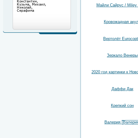
Майли Сайрус / Miley
Кровожадная аку
Вертолёт Eurocopt
Зеркало Венеры
2020 год картинки к Нов
Даффи Дак
Крепкий сон
Валерия [̲̲̅̅В̲̲̅̅а̲̲̅̅л̲̲̅̅е̲̲̅̅р̲̲̅̅и̲̲̅̅я̲̅