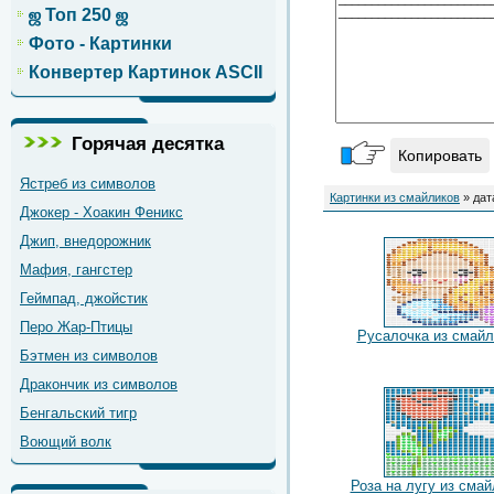
ஜ Топ 250 ஜ
Фото - Картинки
Конвертер Картинок ASCII
Горячая десятка
Копировать
Ястреб из символов
Картинки из смайликов
» дат
Джокер - Хоакин Феникс
Джип, внедорожник
Мафия, гангстер
Геймпад, джойстик
Перо Жар-Птицы
Русалочка из смайл
Бэтмен из символов
Дракончик из символов
Бенгальский тигр
Воющий волк
Роза на лугу из смай