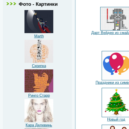
Фото - Картинки
Дарт Вейдер из смай
Marth
Скрипка
Праздники из сим
Ринго Старр
Новый год
Кара Делевинь