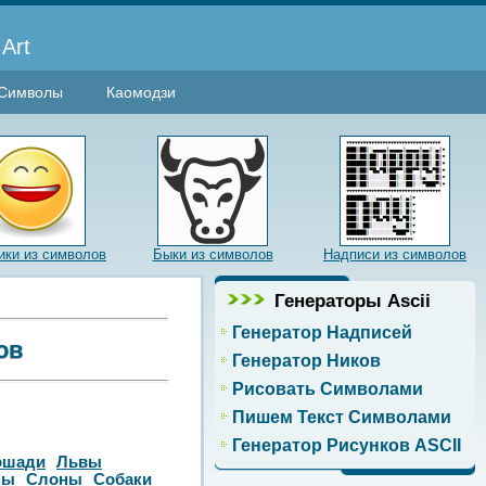
Art
Символы
Каомодзи
ки из символов
Быки из символов
Надписи из символов
Генераторы Ascii
Генератор Надписей
ов
Генератор Ников
Рисовать Символами
Пишем Текст Символами
Генератор Рисунков ASCII
ошади
Львы
ны
Слоны
Собаки