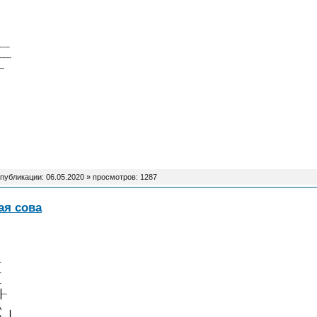
┈┈
┈┈
┈
 публикации:
06.05.2020
» просмотров: 1287
я сова
┈
┈
┈
▕┈
╲
╲▂▏