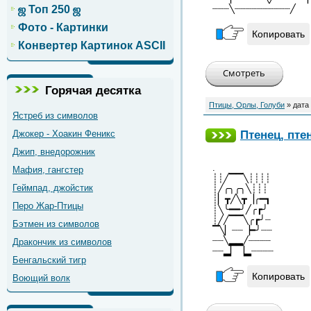
┈┈┈╲┈┈┈┈┈┈┈┈┈┈╱
ஜ Топ 250 ஜ
Фото - Картинки
Копировать
Конвертер Картинок ASCII
Горячая десятка
Птицы, Орлы, Голуби
» дата
Ястреб из символов
Птенец, пте
Джокер - Хоакин Феникс
Джип, внедорожник
.
Мафия, гангстер
┊┊╱▔▔╲┊┊┊┊
Геймпад, джойстик
┊╱╭╮╭╮╲┊┊┊
┊▏┳╱╲┳▕╭━┓
Перо Жар-Птицы
┊╲╰━━╯╱╭┏╯
┊╱╱▔▔╲╭┏╯┈
Бэтмен из символов
▔╲▏┈┈▕━╯┈┈
┈┈╲▂▂╱┈┈┈┈
Дракончик из символов
┈┈▂▏▕▂┈┈┈┈
Бенгальский тигр
Копировать
Воющий волк