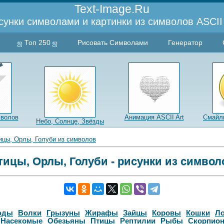
Text-Image.Ru
сунки символами и картинки из символов ASCII 
ஜ Топ 250 ஜ
Рисовать Символами
Генератор
мволов
Анимация ASCII Art
Смайли
Небо, Солнце, Звёзды
ицы, Орлы, Голуби из символов
тицы, Орлы, Голуби - рисунки из символ
юды
Волки
Грызуны
Жирафы
Зайцы
Коровы
Кошки
Л
Насекомые
Обезьяны
Птицы
Рептилии
Рыбы
Скорпио