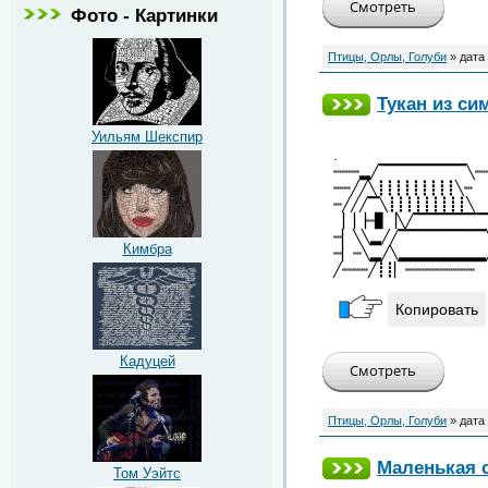
Фото - Картинки
Птицы, Орлы, Голуби
» дата
Тукан из си
Уильям Шекспир
.
┉┉┉▂╱▔▔▔▔▔▔▔▔╲┉
┉┉╱╱╲┋┋┋┋┋┋┋┋┋╲┉
┉╱╱╱▔╲┋┋┋┋┋┋┋┋┋╲
▕▕▕┉▊▕╲╱▔▔▔▔▔▔
┉▏╲╲▂╱╱▔▔▔▔▔▔▔▔
Кимбра
┉▏┉╲▂╱╲▂▂▂▂▂▂▂▂
╱┉┉┉╱┋┋▏┉┉┉┉┉┉┉┉
Копировать
Кадуцей
Птицы, Орлы, Голуби
» дата
Маленькая 
Том Уэйтс