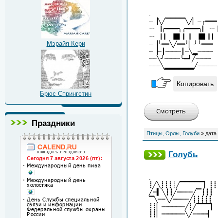
.
┈▕╲╱▔▔▔▔╲╱▏┈╭━━━
┈▕╭━━╮╭━━╮▏┈┃
┈▕┃▕▉┃┃▕▉┃▏╭
Мэрайя Кери
┈▕╰━━╲╱━━╯▏╯╰━━━
┈▕┈┃┈┈┈┈┃┈╲▂┈┈┈┈
┈┈╲╯┈┈┈┈╰━┛╱┈┈┈┈
┈┈┈╲▂▂▂▂▂▂╱┈┈┈┈┈
Копировать
Брюс Спрингстин
Праздники
Птицы, Орлы, Голуби
» дата
Голубь
.
┋╱╲┋┋┋┊╱▔▔▔▔▔▏┋┋
╱┉▍╲┋┋╱┉┉┉┉╱▔┋┋┋
▔╲┉┉╲╱┉┉┉┉╱┋┋┋┋┋
┋┋▏┉┉┉┉┉┉╱┋╱▔▔▔▏
┋┋▏┉┉┉┉┉┉╲╱┉┉┉┉▏