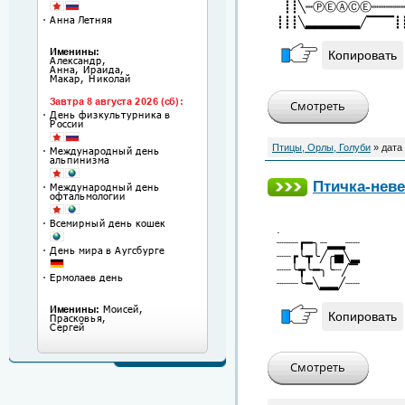
┋┋╲┉ⓅⒺⒶⒸⒺ┉┉┉┉┉
┋┋┋╲▂▂▂▂▂▂╱▔▔▔┋
Копировать
Птицы, Орлы, Голуби
» дата
Птичка-нев
.
┈┈┈┏━╮┈▂▂┈┈
┈┈┏╰┳╰╱╭▅╲▂
┈┈╰┳╰━╮╰┈╱▔
┈┈┈╰━╲▂▂╱┈┈
Копировать