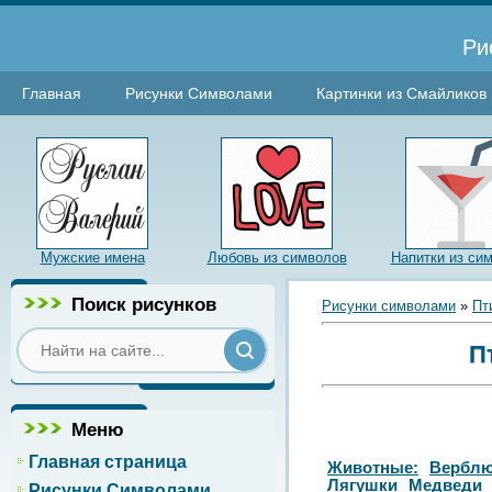
Ри
Главная
Рисунки Символами
Картинки из Смайликов
Мужские имена
Любовь из символов
Напитки из си
Поиск рисунков
Рисунки символами
»
Пт
П
Меню
Главная страница
Животные:
Вербл
Лягушки
Медведи
Рисунки Символами