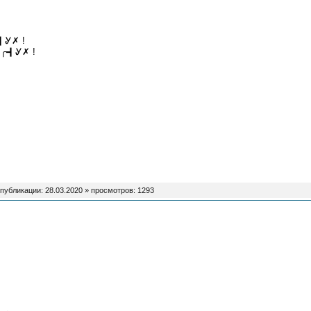
Ꮍ✗ !
┫Ꮍ✗ !
 публикации:
28.03.2020
» просмотров: 1293