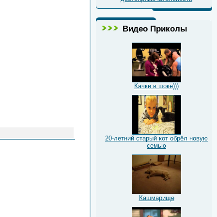
Видео Приколы
Качки в шоке)))
20-летний старый кот обрёл новую
семью
Кашмарище