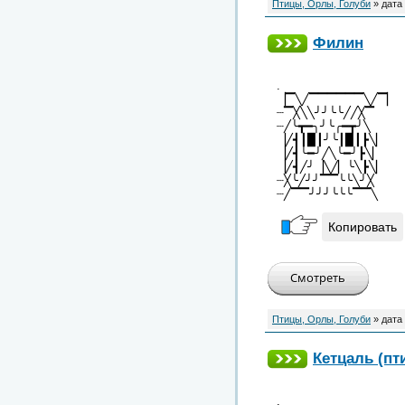
Птицы, Орлы, Голуби
» дата
Филин
.
▕▔╲╱▔▔▔▔▔▔╲╱▔▏
┈▔╳╲╲╯╯╰╰╱╱╳▔
┈╱╰┳━╮╯╰╭━┳╯╲
▕╱┫┃▉┃╯╰┃▉┃┣╲▏
▕╱┫╰━╯╱╲╰━╯┣╲▏
▕╱┫╱╯▕╲╱▏╰╲┣╲▏
┈╳╰╱╯╯▔▔╰╰╲╯╳
┈╱▔▔╯╯╯╰╰╰▔▔╲
Копировать
Птицы, Орлы, Голуби
» дата
Кетцаль (пт
.