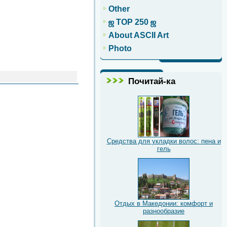
Other
ஜ TOP 250 ஜ
About ASCII Art
Photo
Почитай-ка
Средства для укладки волос: пена и
гель
Отдых в Македонии: комфорт и
разнообразие