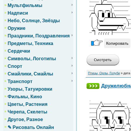
┈┈┈┈▕╱▔┈┈┈┈┈┈┈┈┈
Мультфильмы
┈┈╱▔▔▔▔▔╲┈┈┈┈┈┈┈
┈┈▏╭━╮╭━╮▏┈┈┈┈┈┈
Надписи
╱▔╲┃▕▋▕▋┃╲┈┈┈┈┈┈
▏▕╲▂╱▔▔▔▔▔▔▔╲┈
Небо, Солнце, Звёзды
▏▕╲▂▂▂▂▂▂▂▂┈▕┈
Оружие
╲┈╲▂▂▂▂▂▂╱┈╲╱┈┈
┈▔▏╭╭╭╭╭▕┈┈┈┈┈┈┈
Праздники, Поздравления
Копировать
Предметы, Техника
Сердечки
Символы, Логотипы
Спорт
Смайлики, Смайлы
Птицы, Орлы, Голуби
» дата
Транспорт
Дружелюбна
Узоры, Татуировки
Фильмы, Кино
.
┈┈┈┈╱╲┈┈┈┈┈┈╱╲┈┈
Цветы, Растения
┈┈┈╱┈▔▔▔▔▔▔▔▔┈╲
Черепа, Скелеты
┈┈┈▏╱▔▔▔╲╱▔▔▔╲▕
┈┈┈▏▏┈▅┈▕▏┈▅┈▕▕
Другое, Разное
▕▔╲▏▏▕▊▏╱╲▕▊▏▕
┈╲┈┈╲┈┈▕╲▂▏┈┈╱┈▔
✎ Рисовать Онлайн
┈┈▔▏┈▔▔▔╲╱▔▔▔┈▕