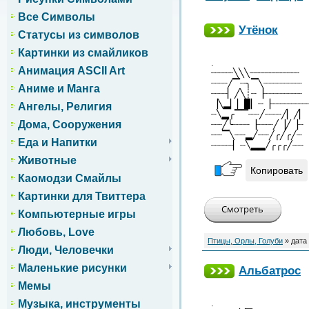
Все Символы
Утёнок
Статусы из символов
Картинки из смайликов
.
Анимация ASCII Art
┈┈┈┈╲╲╲┈┈┈┈┈┈┈┈┈
┈┈┈╱▔┈╮▔╲┈┈┈┈┈┈┈
Аниме и Манга
┈┈┈▏╱╲┊┈▕┈┈┈┈┈┈┈
▕╲▂▏▏▉▏┈▕┈┈┈┈┈┈┈
Ангелы, Религия
┈╲▂╭▔▔┈┈╱┈┈┈╱▏╱▏
Дома, Сооружения
┈┈╱╰┈┈┈▕┈┈┈╱▕╱▕┈
┈┈▔╲┈┈▂╱┈┈╱╭╱╭╱┈
Еда и Напитки
┈┈┈┈▏┈╲▂▂╱╭╭╭╱┈┈
Животные
Копировать
Каомодзи Смайлы
Картинки для Твиттера
Компьютерные игры
Любовь, Love
Птицы, Орлы, Голуби
» дата
Люди, Человечки
Маленькие рисунки
Альбатрос
Мемы
.
Музыка, инструменты