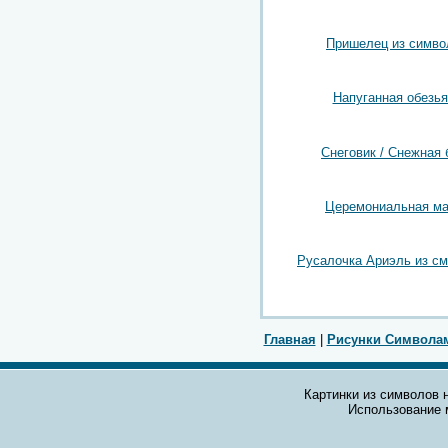
Пришелец из симво
Напуганная обезья
Снеговик / Снежная 
Церемониальная ма
Русалочка Ариэль из с
Главная
|
Рисунки Символа
Картинки из символов н
Использование 