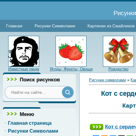
Рисунки
Главная
Рисунки Символами
Картинки из Смайликов
Известные люди
Ягоды, Фрукты, Овощи
Рождество
Поиск рисунков
Рисунки символами
»
Ка
Кот с сер
Карт
Меню
Главная страница
Кот с серде
Рисунки Символами