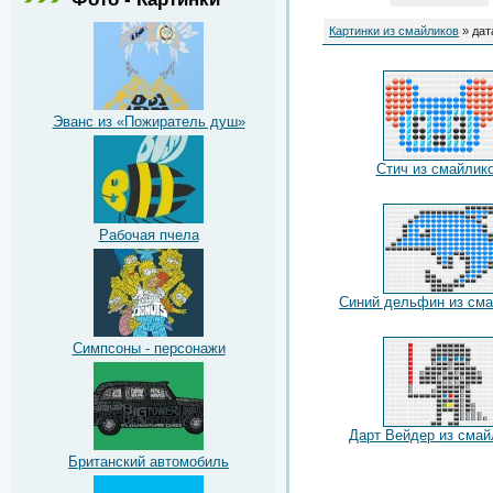
Картинки из смайликов
» дат
Эванс из «Пожиратель душ»
Стич из смайлик
Рабочая пчела
Синий дельфин из сма
Симпсоны - персонажи
Дарт Вейдер из смай
Британский автомобиль