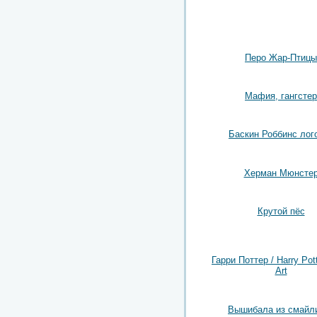
Перо Жар-Птицы
Мафия, гангстер
Баскин Роббинс лог
Херман Мюнсте
Крутой пёс
Гарри Поттер / Harry Pot
Art
Вышибала из смайл