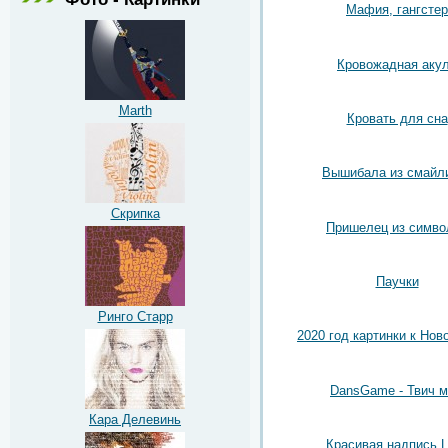
Мафия, гангстер
Кровожадная аку
Marth
Кровать для сна
Вышибала из смайл
Скрипка
Пришелец из симво
Паучки
Ринго Старр
2020 год картинки к Нов
DansGame - Твич 
Кара Делевинь
Красивая надпись 