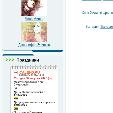
Хэнк Хилл «Царь г
Чхве Минхо
Валерия [̲̲̅̅В̲̲̅̅а̲̲̅̅л̲̲̅̅е̲̲̅̅р̲̲̅̅и̲̲̅̅я̲̅
Дженнифер Энистон
Праздники