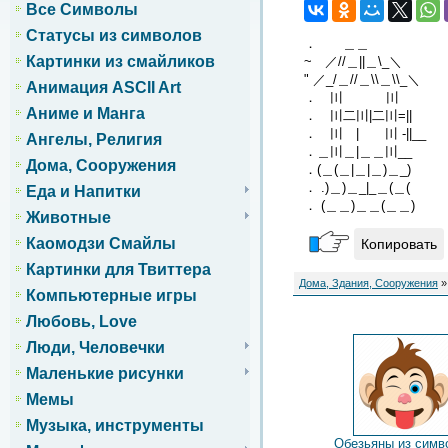
Все Символы
Статусы из символов
． ＿＿
Картинки из смайликов
~ ／//＿||＿\_＼
" ／_/＿//＿\\＿\\_＼
Анимация ASCII Art
． 〣 〣
Аниме и Манга
． 〣二〣|二〣=||
． 〣 | 〣 -||__
Ангелы, Религия
．＿〣＿|＿＿〣__
Дома, Сооружения
．(＿(＿|＿|＿)＿_)
． .)＿)＿_|_＿(＿(
Еда и Напитки
． (＿＿)＿＿(＿＿)
Животные
Каомодзи Смайлы
Копировать
Картинки для Твиттера
Дома, Здания, Сооружения
»
Компьютерные игры
Любовь, Love
Люди, Человечки
Маленькие рисунки
Мемы
Музыка, инструменты
Обезьяны из симв