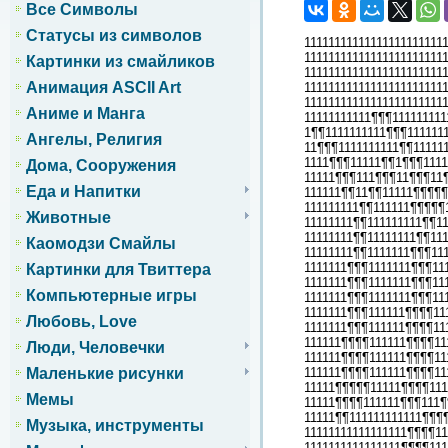
Все Символы
Статусы из символов
11111111111111111111111
11111111111111111111111
Картинки из смайликов
11111111111111111111111
Анимация ASCII Art
11111111111111111111111
11111111111111111111111
Аниме и Манга
11111111111¶¶¶11111111
1¶¶1111111111¶¶¶111111
Ангелы, Религия
11¶¶¶1111111111¶¶11111
1111¶¶¶11111¶¶1¶¶¶1111
Дома, Сооружения
11111¶¶¶111¶¶¶11¶¶¶11
Еда и Напитки
111111¶¶11¶¶11111¶¶¶¶¶
111111111¶¶111111¶¶¶¶¶
Животные
11111111¶¶111111111¶¶1
11111111¶¶11111111¶¶11
Каомодзи Смайлы
11111111¶¶1111111¶¶¶11
1111111¶¶¶1111111¶¶¶11
Картинки для Твиттера
1111111¶¶¶1111111¶¶¶11
Компьютерные игры
1111111¶¶¶1111111¶¶¶11
1111111¶¶¶111111¶¶¶¶11
Любовь, Love
1111111¶¶¶111111¶¶¶¶11
111111¶¶¶¶111111¶¶¶¶11
Люди, Человечки
111111¶¶¶¶111111¶¶¶¶11
111111¶¶¶¶111111¶¶¶¶11
Маленькие рисунки
11111¶¶¶¶¶11111¶¶¶¶11
Мемы
11111¶¶¶¶111111¶¶¶111¶
11111¶¶111111111111¶¶¶
Музыка, инструменты
11111111111111111¶¶¶¶1
1111111111111111¶¶¶¶11