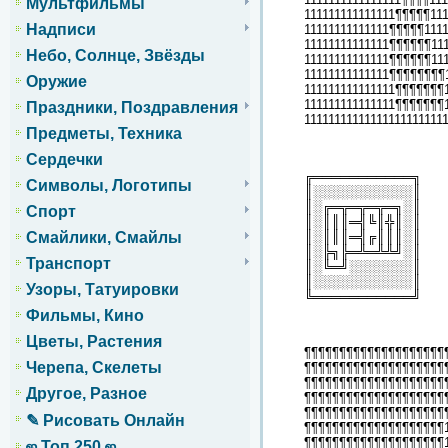
Мультфильмы
111111111111111¶¶¶¶¶111
Надписи
11111111111111¶¶¶¶¶1111
11111111111111¶¶¶¶¶¶111
Небо, Солнце, Звёзды
11111111111111¶¶¶¶¶¶111
11111111111111¶¶¶¶¶¶¶¶1
Оружие
111111111111111¶¶¶¶¶¶¶1
111111111111111¶¶¶¶¶¶¶1
Праздники, Поздравления
11111111111111111111111
Предметы, Техника
Сердечки
╔═══════════╗
Символы, Логотипы
║░░░░░░░░░░░║
║░╔═╦═╦═╦═╗░║
Спорт
║░║║║═╣╚║╬║░║
║░║║║═╣╔║║║░║
Смайлики, Смайлы
║░╠╗╠═╩═╩╩╝░║
Транспорт
║░╚═╝░░░░░░░║
║░░░░░░░░░░░║
Узоры, Татуировки
╚═══════════╝
Фильмы, Кино
Цветы, Растения
¶¶¶¶¶¶¶¶¶¶¶¶¶¶¶¶¶¶¶¶
Черепа, Скелеты
¶¶¶¶¶¶¶¶¶¶¶¶¶¶¶¶¶¶¶¶
¶¶¶¶¶¶¶¶¶¶¶¶¶¶¶¶¶¶¶¶
Другое, Разное
¶¶¶¶¶¶¶¶¶¶¶¶¶¶¶¶¶¶¶¶¶
¶¶¶¶¶¶¶¶¶¶¶¶¶¶¶¶¶¶¶¶
✎ Рисовать Онлайн
¶¶¶¶¶¶¶¶¶¶¶¶¶¶¶¶¶¶¶¶1
¶¶¶¶¶¶¶¶¶¶¶¶¶¶¶¶¶¶¶¶
ஜ Топ 250 ஜ