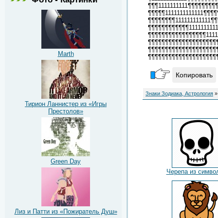
¶¶¶1111111111¶¶¶¶¶¶¶¶
¶¶¶¶¶1111111111111¶¶¶
¶¶¶¶¶¶¶¶111111111111¶
¶¶¶¶¶¶¶¶¶¶¶¶111111111
¶¶¶¶¶¶¶¶¶¶¶¶¶¶¶¶¶1111
¶¶¶¶¶¶¶¶¶¶¶¶¶¶¶¶¶¶¶¶¶
¶¶¶¶¶¶¶¶¶¶¶¶¶¶¶¶¶¶¶¶¶
Marth
¶¶¶¶¶¶¶¶¶¶¶¶¶¶¶¶¶¶¶¶
Копировать
Знаки Зодиака, Астрология
»
Тирион Ланнистер из «Игры
Престолов»
Green Day
Черепа из симво
Лиз и Патти из «Пожиратель Душ»