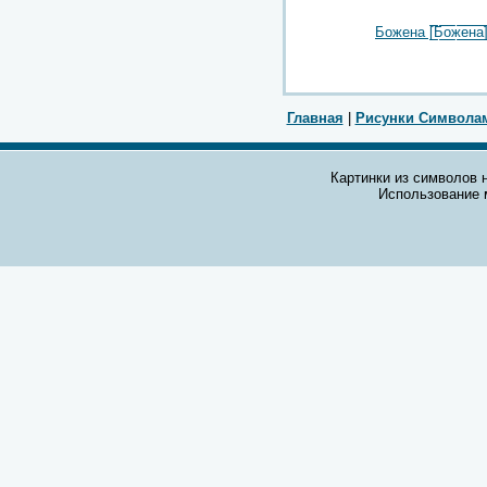
Божена [̲̲̅̅Б̲̲̅̅о̲̲̅̅ж̲̲̅̅е̲̲̅̅н̲̲̅̅а̲̲̅̅
Главная
|
Рисунки Символа
Картинки из символов н
Использование 