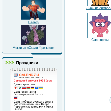
Львы из символ
Ральф
Смешарики
Мокки из «Скала Фрэгглов»
Праздники