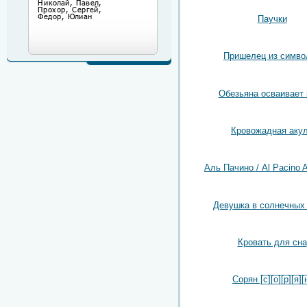
Паучки
Пришелец из симво
Обезьяна осваивает
Кровожадная аку
Аль Пачино / Al Pacino A
Девушка в солнечных
Кровать для сна
Сорян [̲̅с̲̅][̲̅о̲̅][̲̅р̲̅][̲̅я̲̅][̲̅н