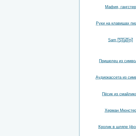
Мафия, гангстер
Руки на клавишах пи
Sam [̲̅S̲̅][̲̅a̲̅][̲̅m̲̅]
Пришелец из симво
Аудиокассета из сим
Пёсик из смайлик
Херман Мюнсте
Кролик в шляпе (фо