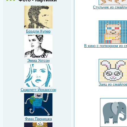
Стульчик из смайл
Брэдли Купер
В кино с попкорном из 
Эмма Уотсон
Заяц из смайло
Скарлетт Йоханссон
Финн Парнишка