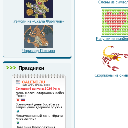
Слоны из симво
Уэмбли из «Скала Фрэгглов»
Рисунки из смайл
Чаризард Покемон
Праздники
Скорпионы из сим