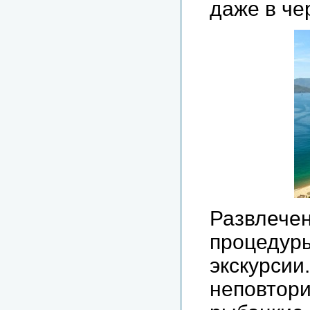
даже в че
Развлече
процедуры
экскурс
неповтор