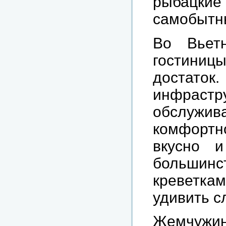
рыбацкие 
самобытны
Во Вьет
гостиниц
достато
инфрас
обслужив
комфортн
вкусно и
больши
креветкам
удивить с
Жемчужин