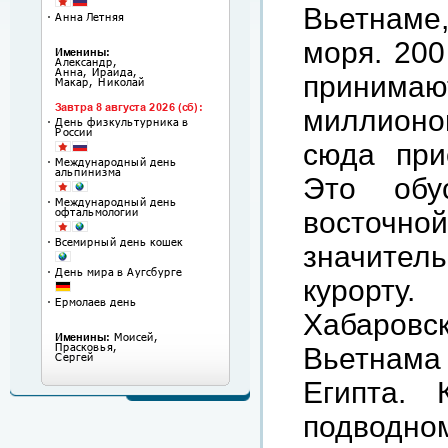
Вьетнаме
моря. 200
принима
миллионо
сюда при
Это обу
восточной
значител
курорт
Хабаров
Вьетнам
Египта. 
подводном