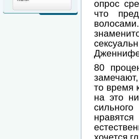
опрос ср
что пре
волосами
знамени
сексуаль
Дженнифер
80 проце
замечают,
то время 
на это н
сильного
нравят
естеств
хочется г