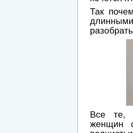
Так поче
длинны
разобрать
Все те, 
женщин 