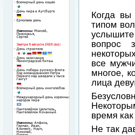
Когда вы 
типом вол
услышите 
вопрос 
некоторых
все мужчи
многое, к
лица деву
Безуслов
Некоторым
время как
Не так да