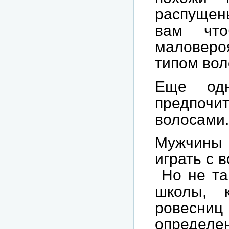
распущен
вам что
маловеро
типом вол
Еще одн
предпо
волосами.
Мужчины 
играть с 
Но не так
школы, 
ровесниц
определ