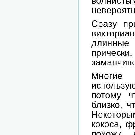
волнистым
невероят
Сразу пр
викториан
длинные
прическ
заманчиво
Многие 
использу
потому ч
близко, ч
Некотор
кокоса, ф
похожи 