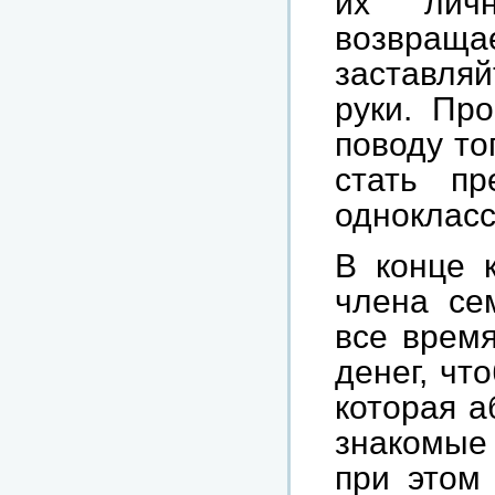
их личн
возвращае
заставляй
руки. Пр
поводу то
стать п
однокласс
В конце к
члена се
все время
денег, чт
которая а
знакомые 
при этом 