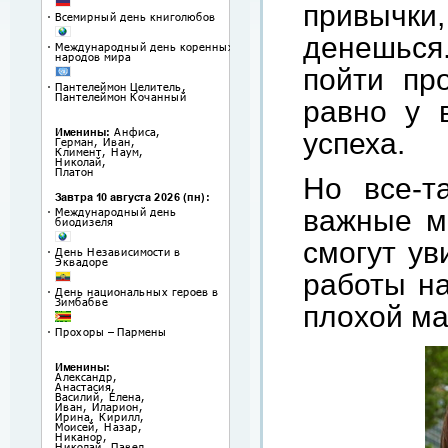
привычки
денешься.
пойти пр
равно у 
успеха.
Но все-т
важные м
смогут ув
работы на
плохой ма