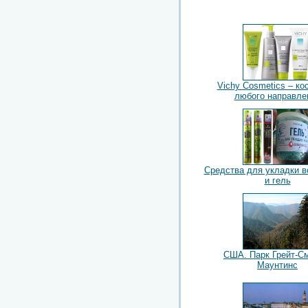
Vichy Cosmetics – ко
любого направле
Средства для укладки в
и гель
США. Парк Грейт-См
Маунтинс