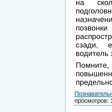
на скол
подголо
назначен
позвонк
распрост
сзади, 
водитель 
Помнит
повышен
предельно
Познаватель
просмотров
: