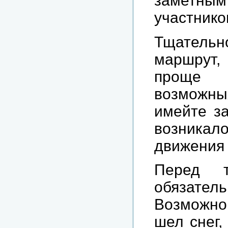
заметны
участнико
Тщатель
маршрут,
проще 
возможн
имейте за
возникал
движения 
Перед т
обязател
Возможно,
шел снег,