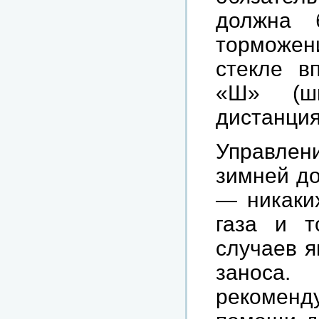
должна 
торможе
стекле в
«Ш» (ши
дистанция
Управле
зимней до
— никаки
газа и т
случаев я
заноса.
рекоменд