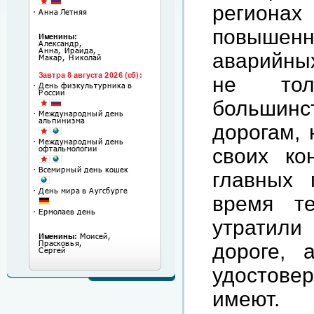
региона
повышен
аварийных
не тол
большин
дорогам, 
своих ко
главных 
время т
утратили
дороге, 
удостовер
имеют.