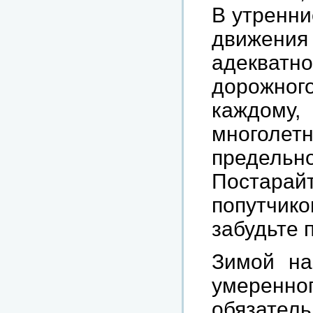
В утренни
движени
адекватн
дорожног
каждому
многоле
предел
Постарайт
попутчик
забудьте 
Зимой на
умерен
обязатель