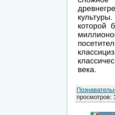
древнег
культур
которой 
миллион
посетите
классици
классичес
века.
Познаватель
просмотров
: