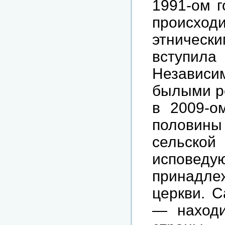
1991-ом г
происход
этнически
вступи
Независи
былыми ре
в 2009-о
половины
сельской
исповеду
принадле
церкви. 
— находи