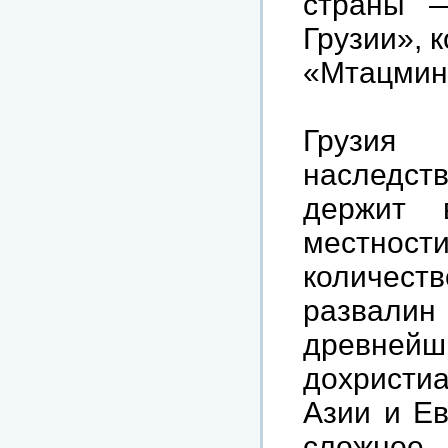
страны —
Грузии», 
«Мтацминд
Грузия 
наследств
держит 
местност
количест
развалин
древне
дохристи
Азии и Ев
сложное