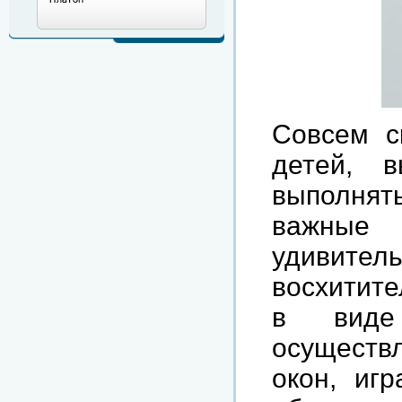
Совсем с
детей, в
выполня
важные 
удивитель
восхитит
в виде
осуществ
окон, иг