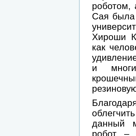
роботом,
Сая была 
универси
Хироши К
как челов
удивление
и многи
крошечны
резиновую
Благода
облегчит
данный м
робот – 