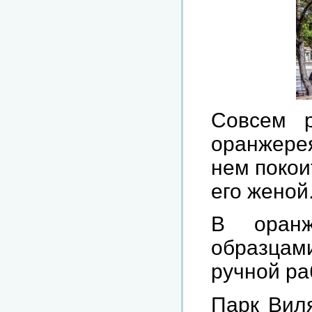
Совсем 
оранжерея
нем покои
его женой
В оранж
образцами
ручной ра
Парк Виля