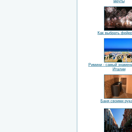
мечты
Как выбрать фейе
Римини - самый знамен
Италии
Баня своими рук