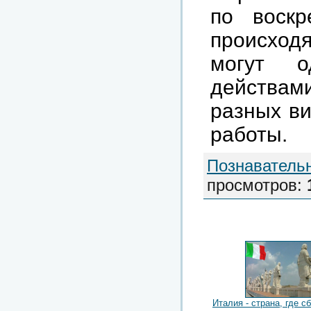
по воскр
происходя
могут о
действам
разных ви
работы.
Познаватель
просмотров
:
Италия - страна, где 