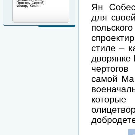
Ян Собес
для своей
польского
спроект
стиле – к
дворянке 
чертогов
самой Мар
военачал
которые
олицет
добродете