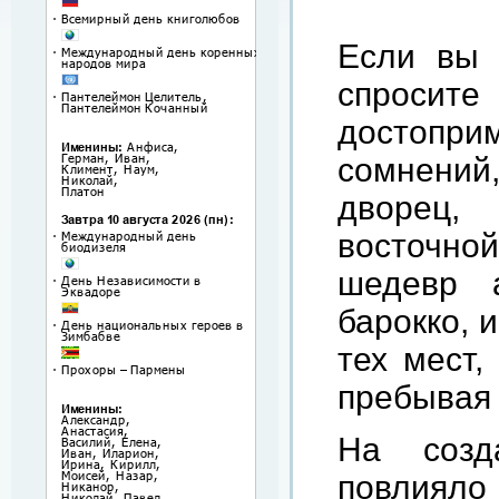
Если вы 
спроси
достопри
сомнени
дворец,
восточной
шедевр 
барокко, 
тех мест,
пребывая 
На созд
повлияло 