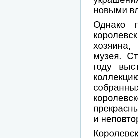
новыми в
Однако п
королевс
хозяина,
музея. С
году выс
коллекц
собранных
королевск
прекрасн
и неповто
Королевс