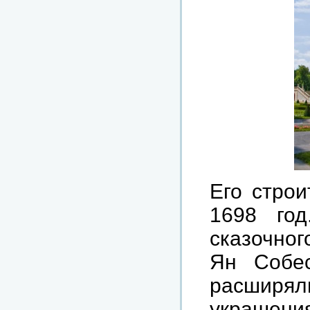
Его строи
1698 год
сказочног
Ян Собес
расшир
украшени