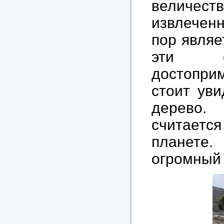
величест
извлечен
пор
являе
эти
достопри
стоит
уви
дерево
считается
планете
огромный