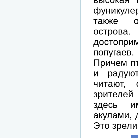
фуникуле
также
острова
достопри
попугаев
.
Причем
п
и
радую
читают
,
зрителей
здесь
и
акулами
,
Это
зрел