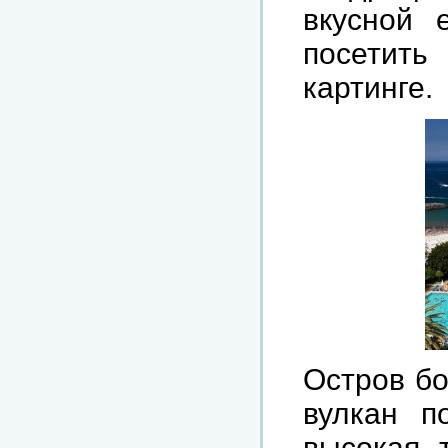
вкусной
посетить
картинге
.
Остров
бо
вулкан
п
высокая