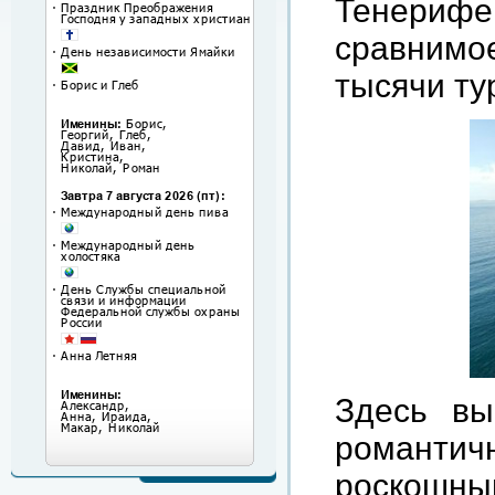
Тенерифе
сравнимо
тысячи
ту
Здесь
вы
романтич
роскошны