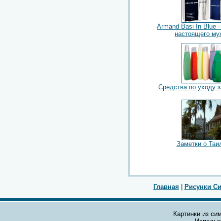
Armand Basi In Blue 
настоящего му
Средства по уходу 
Заметки о Таи
Главная
|
Рисунки С
Картинки из сим