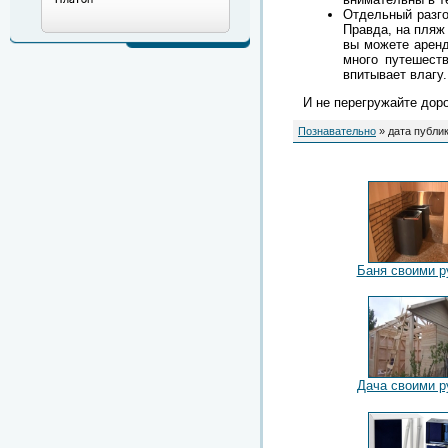
Отдельный разго
Правда, на пляж
вы можете аренд
много путешест
впитывает влагу.
И не перегружайте дор
Познавательно
» дата публик
Баня своими р
Дача своими р