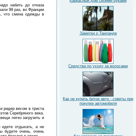
Каркасный дом своими руками
надо набить до отказа
али 99 раз, во Франции
ь, что смена одежды в
Заметки о Таиланде
Средства по уходу за волосами
Как не купить битое авто - советы при
покупке автомобиля
ли ридер весом в триста
этов Серебряного века.
вещи легко загрузить и
 едете отдыхать, а не
ы будете очень, очень
ете браслет в отеле.