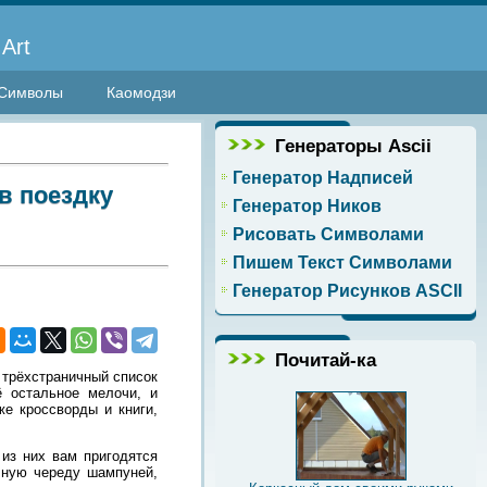
Art
Символы
Каомодзи
Генераторы Ascii
Генератор Надписей
в поездку
Генератор Ников
Рисовать Символами
Пишем Текст Символами
Генератор Рисунков ASCII
Почитай-ка
е трёхстраничный список
ё остальное мелочи, и
же кроссворды и книги,
 из них вам пригодятся
ечную череду шампуней,