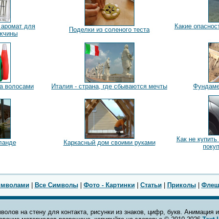
- аромат для
Какие опаснос
Поделки из соленого теста
жчины
за волосами
Италия - страна, где сбываются мечты
Фундаме
Как не купить
ланде
Каркасный дом своими руками
поку
имволами
|
Все Символы
|
Фото - Картинки
|
Статьи
|
Приколы
|
Флеш
волов на стену для контакта, рисунки из знаков, цифр, букв. Анимация и