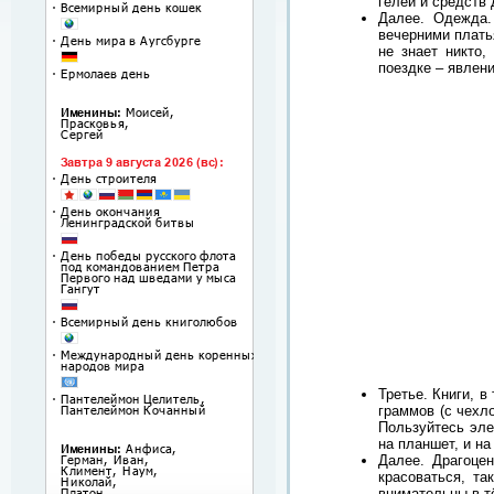
гелей и средств 
Далее. Одежда.
вечерними плать
не знает никто,
поездке – явлени
Третье. Книги, в
граммов (с чехл
Пользуйтесь эле
на планшет, и н
Далее. Драгоцен
красоваться, та
внимательны в тё