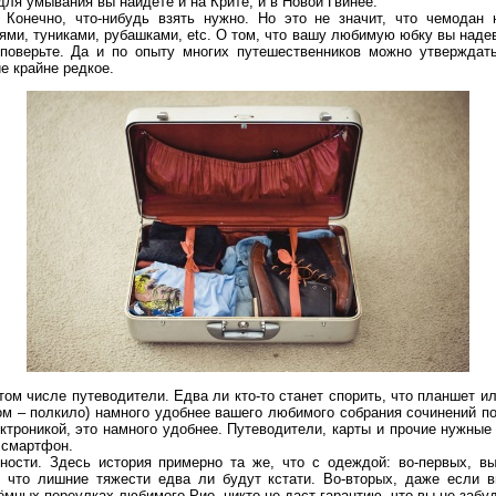
для умывания вы найдёте и на Крите, и в Новой Гвинее.
 Конечно, что-нибудь взять нужно. Но это не значит, что чемодан 
ями, туниками, рубашками, etc. О том, что вашу любимую юбку вы надев
 поверьте. Да и по опыту многих путешественников можно утверждат
е крайне редкое.
 том числе путеводители. Едва ли кто-то станет спорить, что планшет и
ом – полкило) намного удобнее вашего любимого собрания сочинений по
ктроникой, это намного удобнее. Путеводители, карты и прочие нужные 
а смартфон.
ности. Здесь история примерно та же, что с одеждой: во-первых, вы
к что лишние тяжести едва ли будут кстати. Во-вторых, даже если в
мных переулках любимого Рио, никто не даст гарантию, что вы не забуд