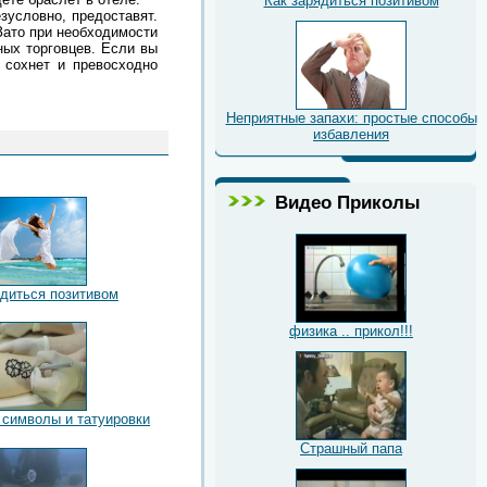
Как зарядиться позитивом
зусловно, предоставят.
 Зато при необходимости
ных торговцев. Если вы
 сохнет и превосходно
Неприятные запахи: простые способы
избавления
Видео Приколы
ядиться позитивом
физика .. прикол!!!
 символы и татуировки
Страшный папа