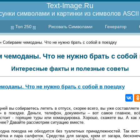
Text-Image.Ru
сунки символами и картинки из символов ASCII 
ஜ Топ 250 ஜ
Рисовать Символами
Генератор
» Собираем чемоданы. Что не нужно брать с собой в поездку
 чемоданы. Что не нужно брать с собой 
Интересные факты и полезные советы
моданы. Что не нужно брать с собой в поездку
ней вы собираетесь лететь в отпуск, скорее всего, вы уже составляет
» в поездке. Деньги, телефон, документы – вот самое главное, вс
стоит - горящие туры или командировка. Хорошо, скажете вы. А как 
чее? Давайте рассмотрим ситуацию вместе.
 одна поездка не обходится без туалетных принадлежностей. Так вот:
ётка и пара салфеток. Средства для загара, крем от загара, бескон