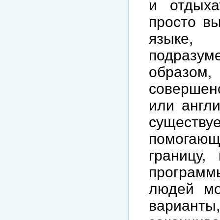
и отдыха
просто в
языке,
подразуме
образ
совершенс
или англи
сущест
помогающ
границу,
программ
людей мо
варианты,