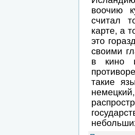
воочию к
считал т
карте, а 
это гораз
своими гл
в кино 
противоре
такие язы
немецк
распрост
госуда
небольших