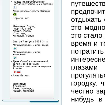
путешес
предпочит
отдыхать 
это модно
это стало
время и т
потратит
интерес
глазами 
прогуля
городку, 
честно за
нибудь в