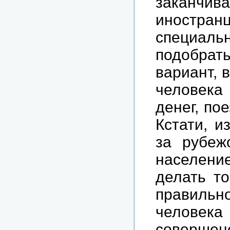
заканч
иностр
специал
подобрат
вариант, в
человека
денег, по
Кстати, и
за рубеж
население
делать т
правильн
человека
совершен