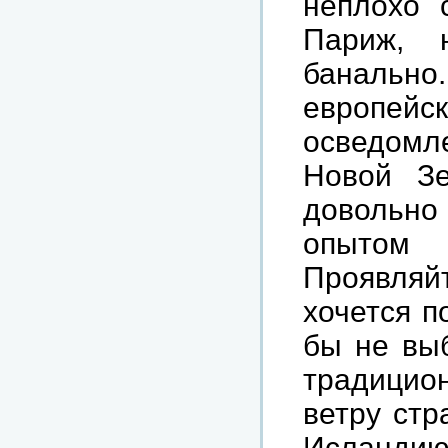
неплохо 
Париж, н
банально.
европейс
осведомл
Новой Зе
довольн
опытом
Проявля
хочется п
бы не выб
традицио
ветру стр
Исландию