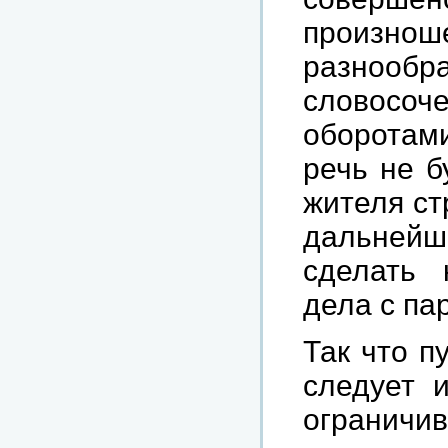
произн
разноо
словосоч
оборотами
речь не б
жителя ст
дальней
сделать 
дела с па
Так что п
следует 
ограничи