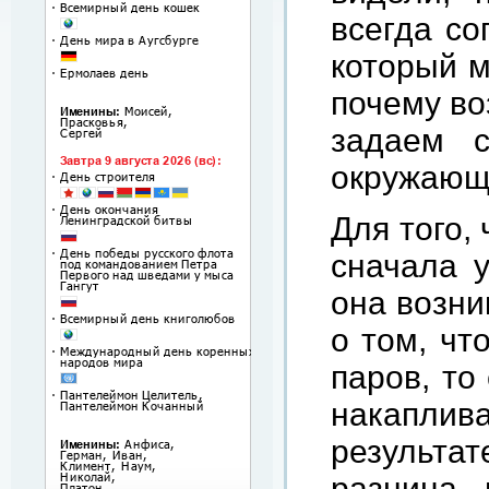
всегда со
который м
почему во
задаем 
окружающ
Для того,
сначала у
она возни
о том, чт
паров, то
накаплив
результ
разница 