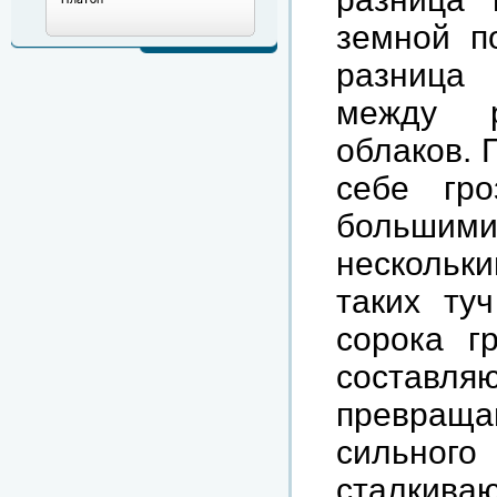
земной п
разница
между р
облаков. 
себе гр
большими
нескольк
таких ту
сорока г
составля
превраща
сильного
сталкиваю