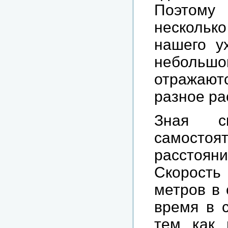
Поэтому
нескольк
нашего у
небольш
отражаютс
разное ра
Зная с
самосто
расстоян
Скорость
метров в 
время в с
тем как