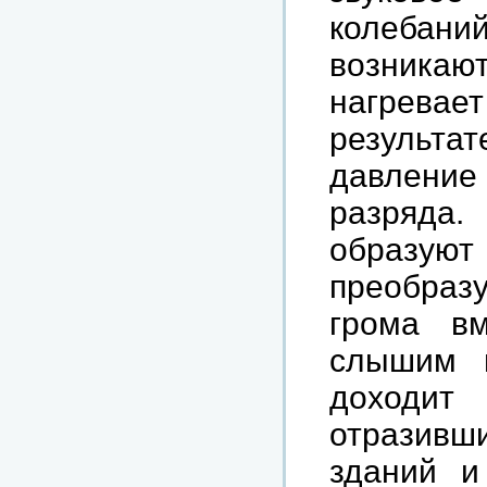
колебани
возникаю
нагрева
результа
давление 
разряда.
образуют
преобраз
грома вм
слышим п
доходит 
отразивш
зданий и