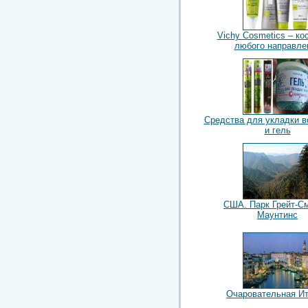
Vichy Cosmetics – ко
любого направле
Средства для укладки в
и гель
США. Парк Грейт-См
Маунтинс
Очаровательная И