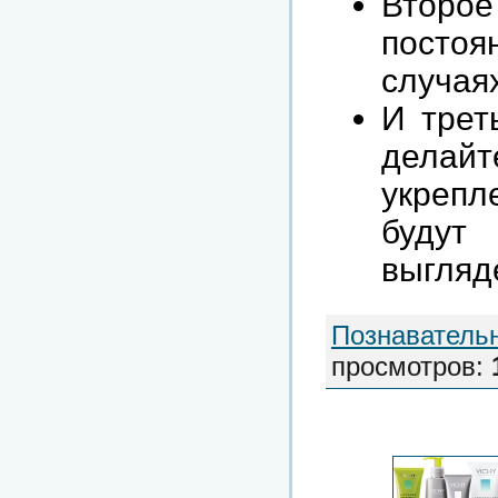
Второе
постоя
случаях
И трет
делай
укрепл
будут
выгляд
Познаватель
просмотров
: