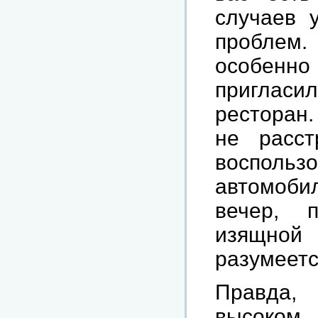
случаев 
проблем.
особенн
пригласил
ресторан.
не расст
воспол
автомоби
вечер, 
изящной
разумеетс
Правда,
высоком