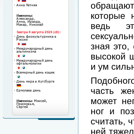
обращаю
которые 
ведь э
сексуаль
зная это,
высокой ш
и ум силь
Подобного
часть же
может нег
ног и по
считать, 
ней тяжел