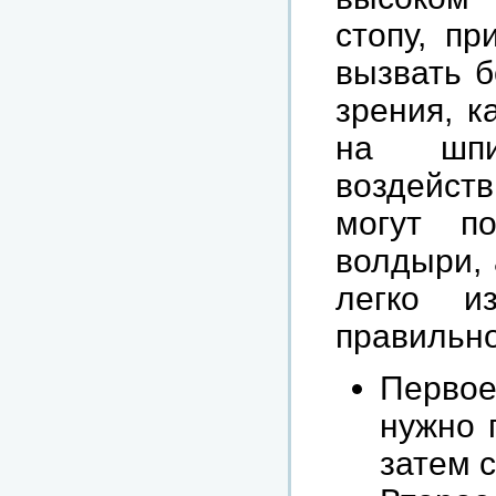
стопу, пр
вызвать б
зрения, к
на шпи
воздейств
могут п
волдыри, 
легко и
правильно
Первое
нужно 
затем с