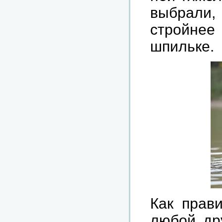
выбрали,
стройнее
шпильке.
Как прави
любой дру