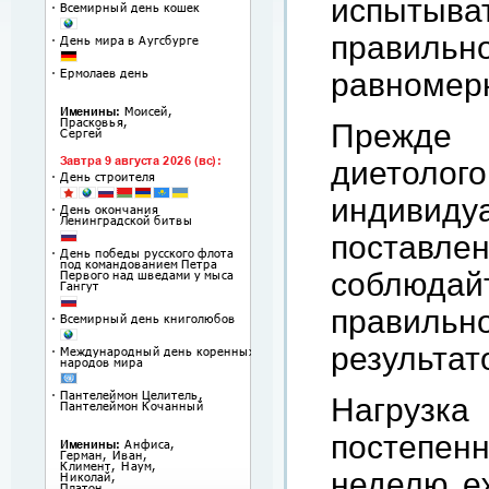
испытыват
правиль
равномерн
Прежде в
диетоло
индивиду
поставле
соблюдай
правиль
результат
Нагрузк
постепен
неделю е