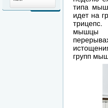
типа мыш
идет на г
трицепс.
мышцы у
перерыва
истощени
групп мыш