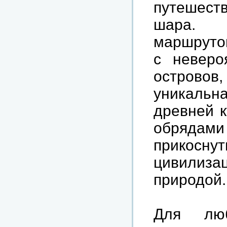
путешест
шара
маршруто
с
неверо
островов
уникальн
древней
обрядами
прикоснут
цивилиза
природой
.
Для
лю