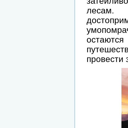
затейлив
лесам
достопри
умопомра
остаются
путешест
провести