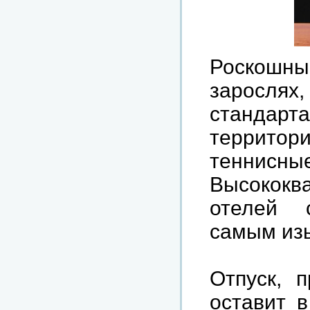
Роскошны
зарослях
стандарт
территор
теннисны
Высококв
отелей
самым
из
Отпуск
,
п
оставит
в