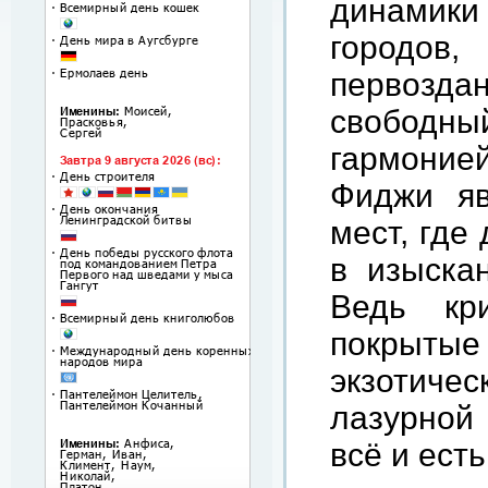
динамики
городов
первозда
свободны
гармоние
Фиджи
я
мест
,
где
в
изыска
Ведь
кр
покрытые
экзотичес
лазурной
всё
и
есть