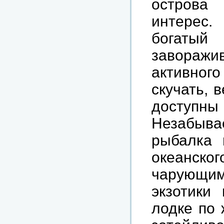
острова
интерес
богатый
заворажи
активного
скучать
,
в
доступны
Незабыв
рыбалка
океанског
чарующи
экзотики
лодке
по