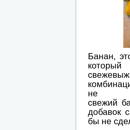
Банан, эт
который
свежев
комбинаци
не н
свежий ба
добавок с
бы не сде