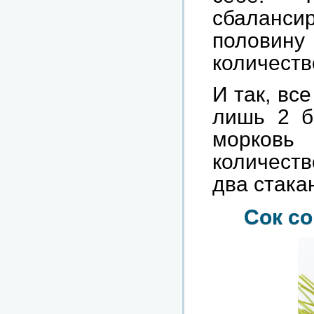
сбаланс
полови
количеств
И так, вс
лишь 2 б
морковь
количеств
два стакан
Сок со