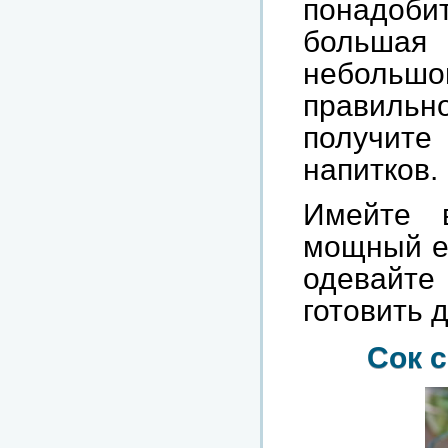
понадоб
большая
небольшог
правиль
получит
напитков.
Имейте 
мощный ес
одевайт
готовить 
Сок с