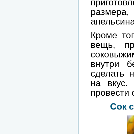
приготов
размер
апельсин
Кроме то
вещь, п
соковыж
внутри б
сделать 
на вкус.
провести 
Сок с