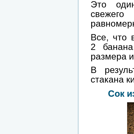
Это оди
свежего
равномерн
Все, что 
2 банана
размера и
В резуль
стакана к
Сок и