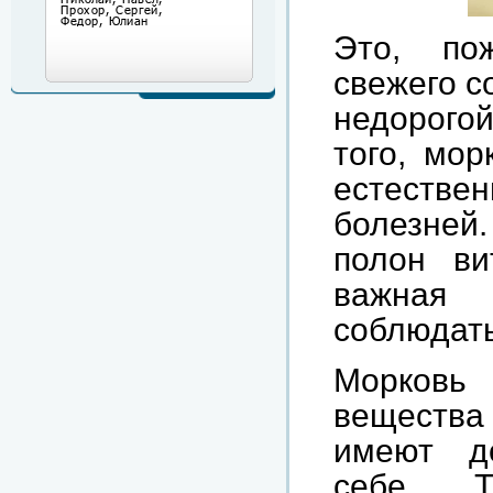
Это, по
свежего с
недорогой
того, мор
естеств
болезней
полон ви
важная
соблюдать,
Морковь
вещества 
имеют д
себе. 