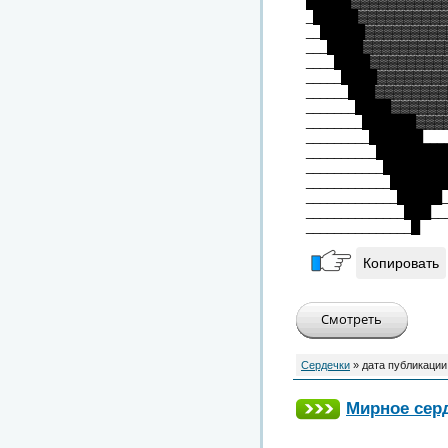
█████▓▓▓▓▓▓▓▓▓▓
_█████▓▓▓▓▓▓▓▓▓▓
__█████▓▓▓▓▓▓▓▓▓
___████▓▓▓▓▓▓▓▓▓
____████▓▓▓▓▓▓▓▓
_____████▓▓▓▓▓▓▓
______███▓▓▓▓▓▓▓▓
_______████▓▓▓▓▓▓
________██████▓▓▓
_________██████___
__________████████
___________███████
____________███████
_____________█████_
______________███__
_______________█
Копировать
Сердечки
» дата публикации
Мирное серд