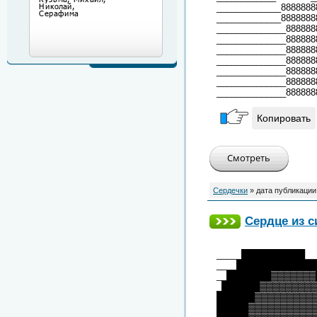
_____________88888
_____________8888888
______________888888
______________888888
______________8
______________888888
______________88888
______________888888
______________888888
Копировать
Сердечки
» дата публикации
Сердце из 
_____██████████___
____██████████████
__███████▓▓▓▓▓▓▓█
_██████▓▓▓▓▓▓▓▓▓█
██████▓▓▓▓▓▓▓▓▓▓
█████▓▓▓▓▓▓▓▓▓▓▓