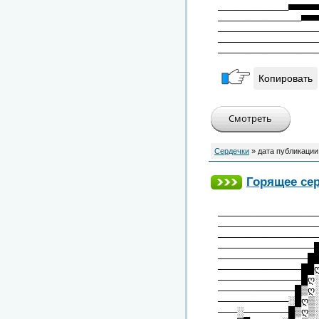
───────────▀▀▀▀
─────────────▀▀
───────────────
───────────────
───────────────
Копировать
Сердечки
» дата публикации
Горящее се
───────────────
───────────────
───────────────
───────────────
──────────────█
─────────────██
─────────────█ღ
────────────█▒ღ
───────────░█ღ▒
───░───────█▒ღ▒