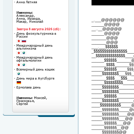
███████████████
_.___@@@@@@
______@@@@
__..__@@@@@
______@@@@
_______@@@
_______@@@
___.___$$$$$$
_$$$$$$$$$$$$$$$$_
__$$$$$$$$$$$$$$_
______$$$$$$_____
_______$$$$_______§
______$$$$$$_____§§
_____$$$$$$$$___§§§
_______$$$$___$$$__
______$$$$$$$$$___
_____$$$$$$$$______
_____$$$$$$$$_____
______$$$$$$______
_____$$$$$$$$_____
____$$$$$$$$$$____
_____§§§§§§§§_____
_____§§§§§§§§____@
_____§§§§§§§§___@@
______§§§§§§___@@
______§§§§§§__@@
_____§§§§§§§§@@