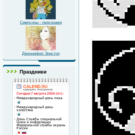
░░█▄░░░░▀▄░░░░░
░░░▀▄░░░░░░░░▄█
░░░░░█▄░░░░░▄██
░░░░░░▀▀▄▄░░███
░░░░░░░░░▀▀████
Симпсоны - персонажи
░░░░░░░░░░░░░▀▀
.
███████████████
██████████████▀
██████████▀░▄▄▄
Дженнифер Энистон
███████▀░▄▄████
█████▀░▄███████
████░▄█████████
███░▄██████████
Праздники
██░▄███████████
█▀░████████████
█░▄████████████
█░██████▀░░▄▄░░
█░████▀░▄██████
█░▀███░░███████
█▄░███▄░▀▀█████
██░▀██▀░░░█████
███░▀████▄░████
████▄░████████▀
█████▄░▀█████▀░
███████▄░░▀█▀░░
██████████▄▄░░░
██████████████▄