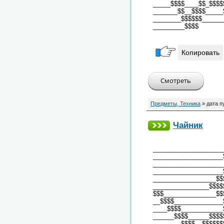
_____$$$$____$$_$$$$
_______$$__$$$$_____
________$$$$$$______
_________$$$$
Копировать
Предметы, Техника
» дата п
Чайник
____________________
____________________
____________________
____________________
__________________$$
________________$$$$
$$$_______________$$
__$$$$______________
____$$$$____________
______$$$$______$$$$
________$$$$__$$$$$$