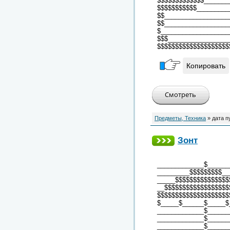
$$$$$$$$$$$$$_______
$$$$$$$$$$$_________
$$__________________
$$__________________
$___________________
$$$_________________
$$$$$$$$$$$$$$$$$$$$
Копировать
Предметы, Техника
» дата п
Зонт
_____________$______
_________$$$$$$$$$__
_____$$$$$$$$$$$$$$$
__$$$$$$$$$$$$$$$$$$
$$$$$$$$$$$$$$$$$$$$
$_____$______$_____$
_____________$______
_____________$______
_____________$______