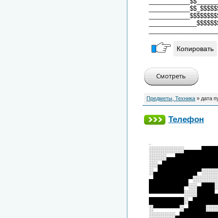
____________$$______
____________$$_$$$$$
____________$$$$$$$$
______________$$$$$$
____________________
Копировать
Предметы, Техника
» дата п
Телефон
.
░░░░░░░░▄▄▄▄███
░░░░▄▄█████████
░░▄████████████
░▄█████████▀░░░
▄████████▀░░░░░
████████▀░░▄███
▀▀▀▀▀▀▀▀░░░████
████████░▄█████
░▀▀▀▀▀▀░▄████░░
░░░░░░▄████████