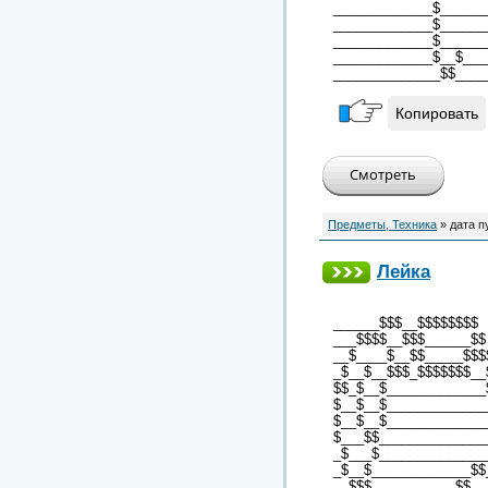
_____________$______
_____________$______
_____________$______
_____________$__$___
______________$$____
Копировать
Предметы, Техника
» дата п
Лейка
______$$$__$$$$$$$$
___$$$$__$$$______$$
__$____$__$$_____$$$
_$__$__$$$_$$$$$$$__
$$_$__$_____________
$__$__$_____________
$__$__$_____________
$___$$______________
_$___$______________
_$__$_____________$$
__$$$___________$$__