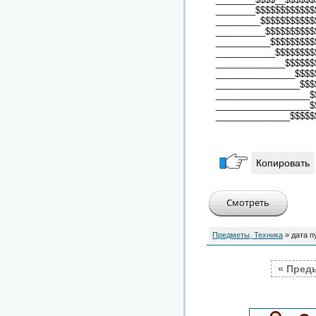
________$$$$$$$$$$$$
_________$$$$$$$$$$$
__________$$$$$$$$$$
___________$$$$$$$$$
____________$$$$$$$$
______________$$$$$$
________________$$$$
_________________$$$
___________________$
___________________$
_______________$$$$$
Копировать
Предметы, Техника
» дата п
« Пред