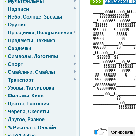
Заварной ч
Мультфильмы
Надписи
_____§§§§§§§§§§_§§§§
___§§§§§§§§§§§§§§___
Небо, Солнце, Звёзды
__§§§§§§§§§§§§§§§§__
Оружие
_§§§§§§____§§§§§§§§§
§§§§§§____§§§§§§§___
Праздники, Поздравления
§§§§§______§§§§§____
§§§§§________§§_____
Предметы, Техника
§§§§§_______§§______
§§§§§§_____§§______§
Сердечки
_§§§§§§___§§________
Символы, Логотипы
__§§§§§§__§§________
___§§§§§§§§__§§_§§__
Спорт
_____§§§§§§_§§§§§§§_
_____§§§§§§__§§§§§__
Смайлики, Смайлы
_§§__§§§§§§____§____
Транспорт
_§§§_§§§§§§________§
_§§§§§§§§§§_________
Узоры, Татуировки
__§§§§§§§§§_________
_____§§§__§§________
Фильмы, Кино
___________§§_______
____________§§§_____
Цветы, Растения
____________§§§§§§§§
Черепа, Скелеты
Другое, Разное
✎ Рисовать Онлайн
Копировать
ஜ Топ 250 ஜ