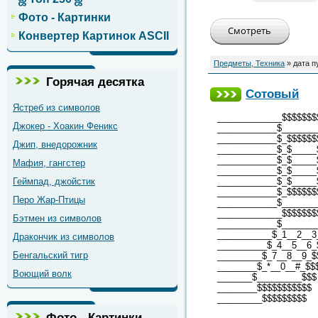
Фото - Картинки
Конвертер Картинок ASCII
Предметы, Техника
» дата п
Горячая десятка
Сотовый
Ястреб из символов
_____________$$$$$$$
Джокер - Хоакин Феникс
____________$_______
____________$_$$$$$$
Джип, внедорожник
____________$_$_____
____________$_$_____
Мафия, гангстер
____________$_$_____
Геймпад, джойстик
____________$_$_____
____________$_$$$$$$
Перо Жар-Птицы
____________$_______
_____________$$$$$$$
Бэтмен из символов
____________$_______
___________$_1__2__3
Дракончик из символов
__________$_4__5__6_
Бенгальский тигр
_________$_7__8__9_$
________$_*__0__#_$$
Воющий волк
_______$_________$$$
________$$$$$$$$$$$
_________$$$$$$$$$
Фото - Картинки