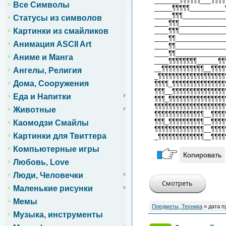
_______¶¶¶¶¶¶___¶¶¶¶
Все Символы
_____¶¶¶¶¶__________
_____¶¶¶____________
Статусы из символов
____¶¶¶_____________
____¶¶¶_____________
Картинки из смайликов
____¶¶______________
Анимация ASCII Art
____¶¶______________
____¶¶______________
Аниме и Манга
____¶¶¶¶¶¶¶¶______¶¶
__¶¶¶¶¶¶¶¶¶¶¶¶__¶¶¶¶
Ангелы, Религия
_¶¶¶¶¶¶¶¶¶¶¶¶¶¶¶¶¶¶¶
Дома, Сооружения
¶¶¶¶_¶¶¶¶¶¶¶¶¶¶¶¶¶¶¶
¶¶¶__¶¶¶¶¶¶¶¶¶¶¶¶¶¶¶
Еда и Напитки
¶¶¶_¶¶¶¶¶¶¶¶¶¶¶¶¶¶¶¶
¶¶¶¶¶¶¶¶¶¶¶¶¶¶¶¶¶¶¶¶
Животные
¶¶¶¶¶¶¶¶¶¶¶¶¶¶__¶¶¶¶
¶¶¶_¶¶¶¶¶¶¶¶¶¶__¶¶¶¶
Каомодзи Смайлы
¶¶¶¶¶¶¶¶¶¶¶¶¶¶__¶¶¶¶
Картинки для Твиттера
_¶¶¶¶¶¶¶¶¶¶¶¶¶__¶¶¶¶
Компьютерные игры
Копировать
Любовь, Love
Люди, Человечки
Маленькие рисунки
Мемы
Предметы, Техника
» дата п
Музыка, инструменты