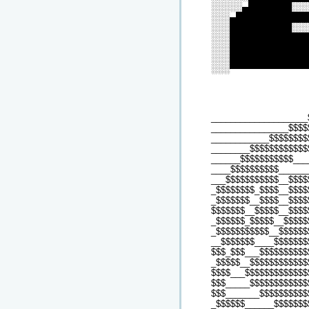
░░░░░▄███████░░
░░░▄███████████
░░░██████████░░
░░░████████████
░░░████████████
░░░████████████
░░░▀▀▀▀▀▀▀▀▀▀▀▀
____________________
________________$$$$
____________$$$$$$$$
________$$$$$$$$$$$$
______$$$$$$$$$$$___
____$$$$$$$$$$______
___$$$$$$$$$$$__$$$$
_$$$$$$$$_$$$$__$$$$
_$$$$$$$__$$$$__$$$$
$$$$$$$__$$$$$__$$$$
_$$$$$$_$$$$$__$$$$$
_$$$$$$$$$$$__$$$$$$
__$$$$$$$____$$$$$$$
$$$_$$$___$$$$$$$$$$
_$$$$$__$$$$$$$$$$$$
$$$$___$$$$$$$$$$$$$
$$$_____$$$$$$$$$$$$
$$$_______$$$$$$$$$$
_$$$$$$______$$$$$$$