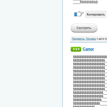
____§§§§§§§§§@
Копировать
Предметы, Техника
» дата п
Сапог
$$$$$$$$$$$$$$$$$$$$
$$$$$$$$$$$$$$$$$$$_
$$$$$$$$$$$$$$$$$$$_
$$$$$$$$$$$$$$$$$$$_
$$$$$$$$$$$$$$$$$$$_
$$$$$$$$$$$$$$$$$$$_
$$$$$$$$$$$$$$$$$$$_
$$$$$$$$$$$$$$$$$$$_
$$$$$$$$$$$$$$$$$$$_
$$$$$$$$$$$$$$$$$$$_
$$$$$$$$$$$$$$$$$$__
$$$$$$$$$$$$$$$$$$__
$$$$$$$$$$$$$$$$$___
$$$$$$$$$$$$$$$$____