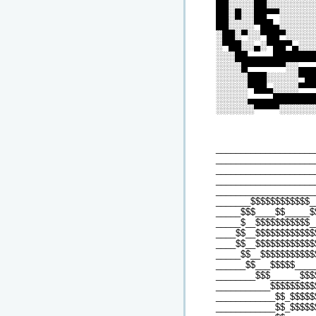
██░░░░██░░░░░░░
██░█░░██▀▀░░░░░
██░░░░▀██▄░░░░░
░██░▀░░▀██▀░░░░
░▀██░░▄░▀██▀▄░░
░░░██▄▄▄▄██████
░░░░█▀▀▀▀▀▀░░▄▄
░░░░░███░░░░░▀█
░░░░░▀██▄░░░░▀▀
░░░░░▄▄▄▄██████
░░░░░░▀▀▀▀░░░░░
____________________
____________________
____________________
____________________
____________________
_______$$$$$$$$$$$$_
_____$$$____$$_____$
_____$__$$$$$$$$$$$_
____$$__$$$$$$$$$$$$
____$$__$$$$$$$$$$$$
_____$$__$$$$$$$$$$$
______$$___$$$$$____
________$$$______$$$
___________$$$$$$$$$
____________$$_$$$$$
____________$$_$$$$$