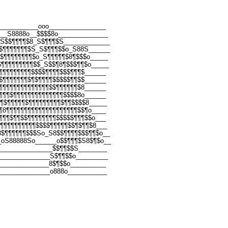
___________ooo________________
__S8888o__$$$$8o______________
_S$$¶¶¶¶$8_S$¶¶¶$S_____________
o$¶¶¶¶¶¶¶$S_S$¶¶¶$$o_S88S______
$¶¶¶¶¶¶¶¶$o_S¶¶¶¶¶$8¶$$$o_____
$¶¶¶¶¶¶¶¶¶$$_S$$¶8¶$$$¶¶$o_____
¶¶¶¶¶¶¶¶¶$$$$¶¶¶¶$$$¶¶¶$______
$¶¶¶¶¶¶¶$¶$¶¶¶¶$$$$$¶¶$$______
¶¶¶¶¶¶¶¶¶¶¶¶¶¶$$¶¶¶¶¶¶$8______
¶¶¶$¶¶¶¶¶¶¶¶¶¶¶¶¶¶$$$$8o______
¶$¶¶¶¶¶$¶¶¶¶¶¶¶¶¶$¶¶$$$$8_____
¶8¶¶¶¶¶¶¶¶¶¶¶¶¶¶¶¶¶¶¶¶$$¶o____
¶¶¶$¶¶$$¶¶¶¶¶¶¶¶$$$$$¶¶¶$$o___
¶¶¶¶¶¶¶¶¶¶$$$$¶¶¶¶¶$$¶$¶¶$8___
8$¶¶¶¶¶¶$$$So_S8$$¶¶¶¶$$$¶¶$o__
_oS88888So______o$$¶¶¶$S8$¶$o__
_______________$$¶¶$$S________
______________S$¶¶$$o_________
______________8$¶$$o__________
______________o888o___________