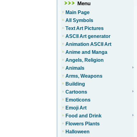
Menu
Main Page
All Symbols
Text Art Pictures
ASCII Art generator
Animation ASCII Art
Anime and Manga
Angels, Religion
Animals
Arms, Weapons
Building
Cartoons
Emoticons
Emoji Art
Food and Drink
Flowers Plants
Halloween