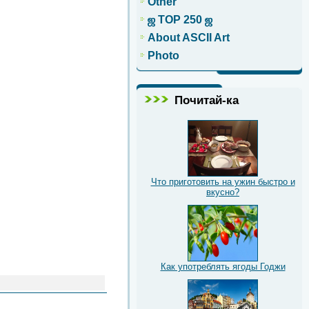
Other
ஜ TOP 250 ஜ
About ASCII Art
Photo
Почитай-ка
Что приготовить на ужин быстро и
вкусно?
Как употреблять ягоды Годжи