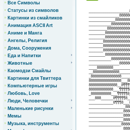
Все Символы
Статусы из символов
____________________
_______________88888
Картинки из смайликов
_____________8888888
___________888888888
Анимация ASCII Art
_________88888888888
Аниме и Манга
________888888888888
________888888888888
Ангелы, Религия
_______8888888888888
_______8888888888888
Дома, Сооружения
_______8888888888888
________888888888888
Еда и Напитки
___________888888888
Животные
_______________88888
____88888888________
Каомодзи Смайлы
__8888888888888_____
_888888888888888____
Картинки для Твиттера
8888888888888888___8
88888888888888__8¶¶¶
Компьютерные игры
888888888888___¶¶¶¶¶
Любовь, Love
_8888888888___¶¶¶¶¶8
___888______8¶¶¶¶¶8_
Люди, Человечки
____________8¶¶¶8___
__________________88
Маленькие рисунки
_________________888
_________________888
Мемы
_________________888
Музыка, инструменты
________________8888
_________________888