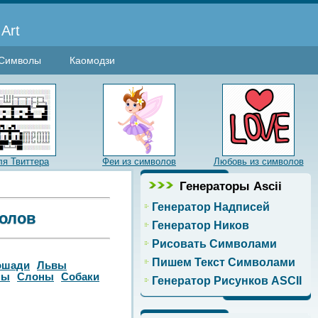
Art
Символы
Каомодзи
ля Твиттера
Феи из символов
Любовь из символов
Генераторы Ascii
Генератор Надписей
волов
Генератор Ников
Рисовать Символами
Пишем Текст Символами
ошади
Львы
ны
Слоны
Собаки
Генератор Рисунков ASCII