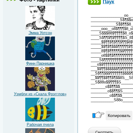
Паук
________________oo__
______________S$¶$$o
____________S$$¶¶$8
_____ooo__o8$¶¶¶$8_
Эмма Уотсон
____S$$$88$¶¶¶¶$8_o$
____S$¶¶$¶$¶¶¶¶$S_8
_____$$¶¶$¶$¶¶$¶¶$8$
_____$$¶$¶$$$¶¶¶¶¶$¶
_____8$¶$¶¶¶¶¶$$¶¶¶¶
_____o8$$¶$¶¶¶¶¶¶¶¶¶
____S$¶¶¶¶¶¶¶¶¶¶¶¶¶¶
Финн Парнишка
___o$$¶¶¶¶¶¶¶¶¶¶¶¶¶¶
___$$¶¶$$$$$$¶$¶¶¶¶¶
__S$¶¶$$$¶¶¶¶¶¶$$$$¶
__$$¶¶$$¶¶$¶$$8S__S
__S$88o$$¶¶¶$S_____
_______o$$¶¶$$______
________o$$¶¶$S_____
Уэмбли из «Скала Фрэгглов»
_________o$$¶$$_____
___________S88o_____
Копировать
Рабочая пчела