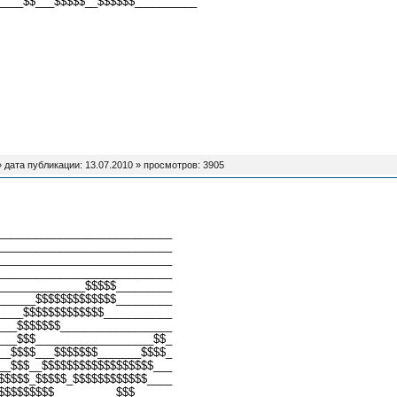
____$$___$$$$$__$$$$$$__________
 дата публикации:
13.07.2010
» просмотров: 3905
____________________________
____________________________
____________________________
____________________________
______________$$$$$_________
______$$$$$$$$$$$$$_________
____$$$$$$$$$$$$$___________
___$$$$$$$__________________
___$$$___________________$$_
__$$$$___$$$$$$$_______$$$$_
__$$$__$$$$$$$$$$$$$$$$$$___
$$$$$_$$$$$_$$$$$$$$$$$$____
$$$$$$$$$__________$$$______