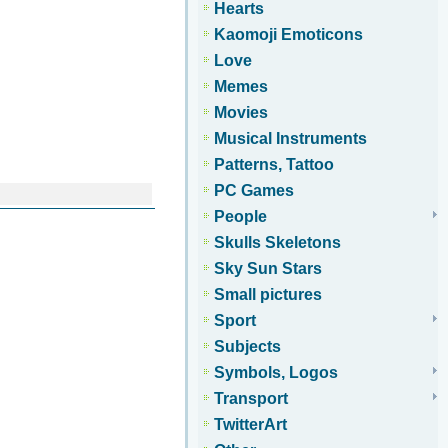
Hearts
Kaomoji Emoticons
Love
Memes
Movies
Musical Instruments
Patterns, Tattoo
PC Games
People
Skulls Skeletons
Sky Sun Stars
Small pictures
Sport
Subjects
Symbols, Logos
Transport
TwitterArt