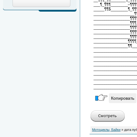
___¶_¶¶¶________–¶¶¶
_____¶¶$________¶_¶¶
___________________¶
_________________¶¶¶
_________________¶¶¶
_________________¶¶¶
_________________¶¶¶
_________________¶¶¶
________________¶¶¶¶
________________¶¶__
____________________
____________________
____________________
____________________
____________________
____________________
____________________
____________________
____________________
Копировать
Мотоциклы, Байки
» дата пу