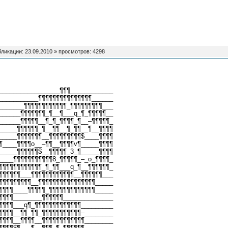
бликации:
23.09.2010
» просмотров: 4298
_________________¶¶¶____________
___________¶¶¶¶¶¶¶¶¶¶¶¶¶¶¶______
_______¶¶¶¶¶¶¶¶¶¶¶¶_¶¶¶¶¶¶¶¶¶___
______¶¶¶¶¶¶¶_¶__¶___q_¶_¶¶¶¶¶__
______¶¶¶¶¶__¶_¶_¶¶¶¶_¶__–¶¶¶¶¶_
_____¶¶¶¶¶¶_¶__¶¶__¶_¶¶__¶__¶¶¶¶
_____¶¶¶¶¶¶¶__¶¶¶¶¶¶¶¶¶$____¶¶¶¶
¶____¶¶¶¶o__–¶¶__¶¶¶¶v¶_____¶¶¶¶
_____¶¶¶¶¶¶$__¶¶¶¶¶_3_¶_____¶¶¶¶
____¶¶¶¶¶¶¶¶¶¶¶8_¶¶¶¶¶_–_o_¶¶¶¶_
¶¶¶¶¶¶¶¶¶¶¶¶_¶_¶¶___q_¶__¶¶¶¶¶¶_
¶¶¶¶¶¶___¶¶¶¶¶¶¶¶¶¶¶¶__¶¶¶¶¶¶___
¶¶¶¶¶¶¶¶¶__¶¶¶¶¶¶¶¶¶¶¶¶¶¶¶¶_____
¶¶¶¶____¶¶¶¶¶_¶¶¶¶¶¶¶¶¶¶¶¶¶_____
¶¶¶¶________¶¶¶¶¶¶______________
¶¶¶¶___q¶_¶¶¶¶¶¶¶¶¶¶¶¶¶_________
¶¶¶¶__¶¶_¶¶_¶¶¶¶¶¶¶¶¶¶¶–________
¶¶¶¶__¶¶¶¶__¶¶¶¶¶¶¶¶¶¶¶¶________
¶¶¶¶$¶___¶__¶¶¶–¶–¶¶¶¶¶¶________