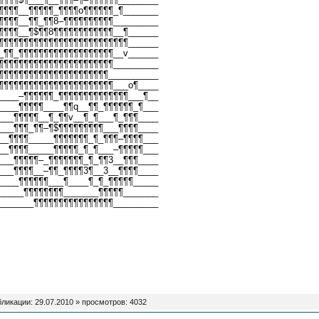
¶¶¶¶__¶¶¶¶¶_¶¶¶¶o¶¶¶¶¶¶_¶_______
¶¶¶¶__¶¶_¶¶8–¶¶¶¶¶¶¶¶¶¶_________
¶¶¶¶__¶$¶¶8¶¶¶¶¶¶¶¶¶¶¶¶__¶______
¶¶¶¶¶¶¶¶¶¶¶¶¶¶¶¶¶¶¶¶¶¶¶¶¶¶______
_¶¶_¶¶¶¶¶¶¶¶¶¶¶¶¶¶¶¶¶¶¶__v______
¶¶¶¶¶¶¶¶¶¶¶¶¶¶¶¶¶¶¶¶¶¶¶_________
¶¶¶¶¶¶¶¶¶¶¶¶¶¶¶¶¶¶¶¶¶¶__________
¶¶¶¶¶¶¶¶¶¶¶¶¶¶¶¶¶¶¶¶¶¶¶___o¶____
____–¶¶¶¶¶¶_¶¶¶¶¶¶¶¶¶¶¶¶¶¶___¶__
____¶¶¶¶¶____¶¶q__¶¶_¶¶¶¶¶¶_¶___
___¶¶¶¶¶__¶_¶¶v__¶_¶___¶_¶¶¶____
___¶¶¶_¶¶–¶$¶¶¶¶¶¶¶¶¶___¶¶¶¶____
__¶¶¶¶_____¶¶¶¶¶¶¶_¶_¶¶¶–¶¶¶¶___
__¶¶¶¶_____¶¶¶¶¶_¶_¶___–¶¶¶¶¶___
___¶¶¶¶¶–_¶¶¶¶¶¶¶_¶_¶¶3__¶¶¶____
___¶¶¶¶__–¶¶_¶¶¶¶3¶__3__¶¶¶¶____
____¶¶¶¶¶¶___¶____¶_¶_¶¶¶¶¶_____
_____¶¶¶¶¶¶¶¶_______¶¶¶¶¶_______
_______¶¶¶¶¶¶¶¶¶¶¶¶¶¶¶¶_________
бликации:
29.07.2010
» просмотров: 4032