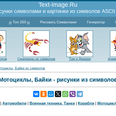
Text-Image.Ru
сунки символами и картинки из символов ASCII 
ஜ Топ 250 ஜ
Рисовать Символами
Генератор
олов
Скорпионы из символов
Том и Джерри
Аним
тоциклы, Байки из символов
Мотоциклы, Байки - рисунки из символо
|
Автомобили
|
Военная техника, Танки
|
Корабли
|
Мотоцик