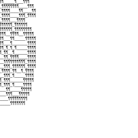
¶¶_____¶___¶¶¶
_¶¶¶¶¶¶¶¶____¶¶¶
_¶¶¶¶____¶¶____¶¶
_¶¶¶¶____¶¶¶_¶¶¶¶
_¶¶¶¶___¶¶¶¶
¶¶¶¶¶¶_¶¶¶¶¶¶
¶¶¶¶¶¶_¶¶¶¶¶¶¶¶
¶¶¶__¶¶¶¶__¶¶¶¶¶
¶¶___¶¶_____¶¶¶¶¶
¶¶___¶_______¶¶¶¶
¶¶_¶_¶_¶_____¶¶¶¶
¶_¶¶__¶______¶¶¶¶
__¶¶_¶¶¶¶____¶¶¶¶
__¶¶¶¶¶¶¶¶¶¶_¶¶¶¶
__¶¶¶_¶¶¶¶¶¶_¶¶¶¶
_¶¶¶¶_¶¶__¶_¶¶¶¶
__¶¶¶_¶_____¶¶¶¶
¶_¶¶¶______¶¶¶¶¶
¶_¶¶¶_¶____¶¶¶¶
___¶¶_____¶¶¶¶¶
___¶¶¶___¶¶¶¶¶
____¶¶¶¶¶¶¶¶¶
_____¶¶¶¶¶¶¶