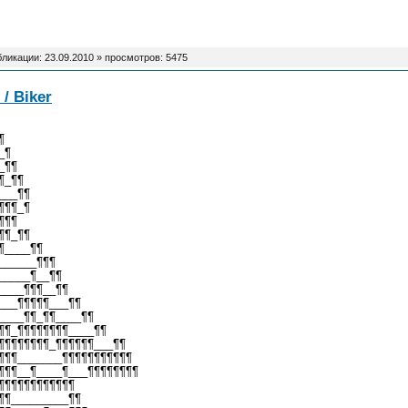
бликации:
23.09.2010
» просмотров: 5475
/ Biker
¶
_¶
_¶¶
¶_¶¶
___¶¶
¶¶¶_¶
¶¶¶
¶¶_¶¶
¶____¶¶
______¶¶¶
_____¶__¶¶
____¶¶¶__¶¶
___¶¶¶¶¶___¶¶
____¶¶_¶¶____¶¶
¶¶_¶¶¶¶¶¶¶¶____¶¶
¶¶¶¶¶¶¶¶_¶¶¶¶¶¶___¶¶
¶¶¶_______¶¶¶¶¶¶¶¶¶¶¶
¶¶¶__¶____¶___¶¶¶¶¶¶¶¶
¶¶¶¶¶¶¶¶¶¶¶¶
¶¶_________¶¶