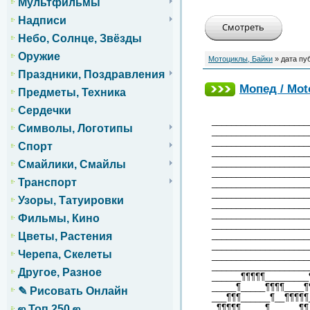
Мультфильмы
Надписи
Небо, Солнце, Звёзды
Оружие
Мотоциклы, Байки
» дата пу
Праздники, Поздравления
Мопед / Mot
Предметы, Техника
Сердечки
____________________
Символы, Логотипы
____________________
____________________
Спорт
____________________
____________________
Смайлики, Смайлы
____________________
Транспорт
____________________
____________________
Узоры, Татуировки
____________________
____________________
Фильмы, Кино
____________________
____________________
Цветы, Растения
____________________
Черепа, Скелеты
____________________
____________________
Другое, Разное
______¶¶¶¶¶_________
_____¶_____¶¶¶¶____¶
✎ Рисовать Онлайн
___¶¶¶______¶__¶¶¶¶¶
_¶¶¶¶¶_____¶______¶¶
ஜ Топ 250 ஜ