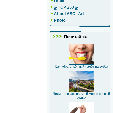
Other
ஜ TOP 250 ஜ
About ASCII Art
Photo
Почитай-ка
Как убрать жёлтый налёт на зубах
Чехия - незабываемый многогранный
отдых