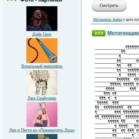
Мотоциклы, Байки
» дата пу
Мотогонщик 
Дэйв Грол
______________¶¶¶¶¶¶
____________¶¶______
___________¶________
__________¶¶_______¶
__________¶¶___¶¶___
Вокальный микрофон
__________¶¶___¶¶¶¶¶
___________¶___¶¶¶¶_
__________¶¶¶¶¶¶__¶¶
_______¶¶¶¶¶_¶¶¶¶¶_¶
_____¶¶¶¶_______¶¶¶_
____¶¶¶_¶¶__________
Люк Скайуокер
__¶¶¶_¶__¶__________
_¶¶¶¶¶__¶¶¶_________
¶¶__¶¶¶¶¶¶¶¶¶__¶¶___
¶________¶¶¶_¶¶¶¶¶¶¶
¶¶_¶¶¶¶¶¶¶¶¶__¶¶¶¶¶¶
______¶¶¶¶¶_¶¶_____¶
_________¶_¶¶¶¶___¶¶
Лиз и Патти из «Пожиратель Душ»
________¶¶__¶¶_¶¶¶_¶
________¶¶_______¶__