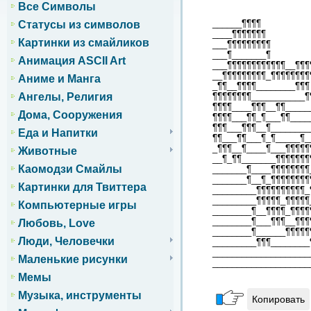
Все Символы
______¶¶¶¶
Статусы из символов
____¶¶¶¶¶¶¶
Картинки из смайликов
___¶¶¶¶¶¶¶¶¶
___¶_______¶
Анимация ASCII Art
___¶¶¶¶¶¶¶¶¶¶¶¶__¶¶¶
__¶¶¶¶¶¶¶¶¶_¶¶¶¶¶¶¶¶
Аниме и Манга
_¶¶__¶¶¶¶________¶¶¶
Ангелы, Религия
¶¶¶¶¶¶¶¶___________¶
¶¶¶¶____¶¶¶__¶¶_____
Дома, Сооружения
¶¶¶¶___¶¶_¶___¶¶____
¶¶¶___¶¶¶__¶________
Еда и Напитки
¶¶___¶¶___¶_¶_____¶_
_¶¶¶__¶____¶___¶¶¶¶¶
Животные
__¶_¶¶_______¶¶¶¶¶¶¶
Каомодзи Смайлы
_______¶____¶¶¶¶¶¶¶¶
_______¶__¶_¶¶¶¶¶¶¶¶
Картинки для Твиттера
_________¶¶¶¶¶¶¶¶¶¶_
_________¶¶¶¶¶_¶¶¶¶¶
Компьютерные игры
________¶__¶¶¶¶_¶¶¶¶
________¶___¶¶¶__¶¶¶
Любовь, Love
________¶______¶¶¶¶¶
Люди, Человечки
_________¶¶¶________
____________________
Маленькие рисунки
____________________
Мемы
Музыка, инструменты
Копировать