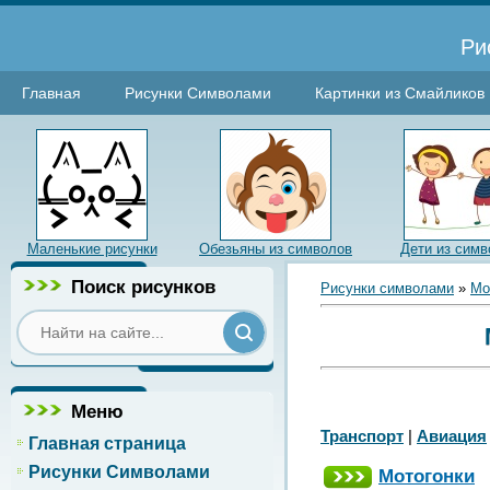
Ри
Главная
Рисунки Символами
Картинки из Смайликов
Маленькие рисунки
Обезьяны из символов
Дети из симв
Поиск рисунков
Рисунки символами
»
Мо
Меню
Транспорт
|
Авиация
Главная страница
Рисунки Символами
Мотогонки