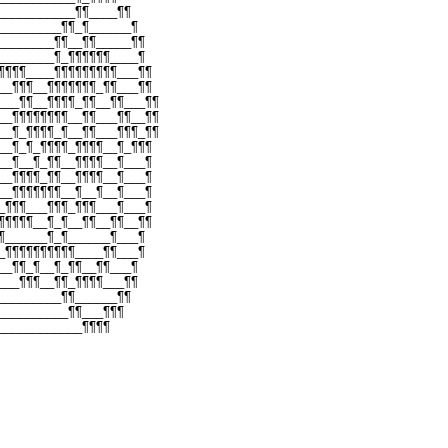
___________¶¶____¶¶
_________¶¶_¶______¶
________¶¶__¶¶_____¶¶
________¶_¶¶¶¶¶¶____¶
¶¶¶¶____¶¶¶¶¶¶¶¶¶___¶¶
__¶¶¶__¶¶¶¶¶¶¶_¶¶___¶¶
___¶¶__¶¶¶¶_¶¶__¶¶___¶¶
__¶¶¶¶¶¶¶¶__¶¶___¶¶__¶¶
__¶_¶¶¶¶_¶__¶¶___¶¶¶_¶¶
__¶_¶_¶¶¶¶_¶¶¶¶__¶_¶¶¶
__¶__¶_¶¶__¶¶¶¶__¶___¶
__¶¶¶¶_¶¶__¶¶¶¶__¶___¶
__¶¶¶¶¶¶¶__¶__¶__¶___¶
_¶¶¶___¶¶¶_¶¶¶___¶___¶
¶¶¶¶¶__¶_¶__¶¶__¶¶__¶¶
¶______¶_¶______¶___¶
_¶¶¶¶¶¶¶¶¶¶____¶¶___¶
__¶¶_¶__¶_¶¶__¶¶___¶
___¶¶¶__¶¶_¶¶¶¶___¶¶
_________¶¶______¶¶
__________¶¶___¶¶¶
____________¶¶¶¶