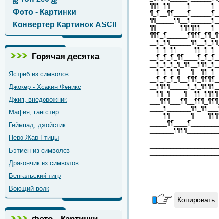
¶¶¶_¶¶_____¶______¶_
Фото - Картинки
¶_¶__¶¶____¶______¶_
¶¶_____¶¶__¶______¶_
Конвертер Картинок ASCII
¶¶_______¶¶¶¶¶¶___¶_
¶¶¶_¶______¶¶¶¶_¶¶_¶
__¶_¶¶______¶¶__¶_¶¶
__¶_¶_¶¶_____¶¶_¶_¶_
Горячая десятка
__¶_¶_¶_¶¶____¶_¶_¶_
__¶_¶_¶_¶_¶¶__¶¶¶_¶_
__¶_¶_¶_¶___¶__¶¶_¶_
Ястреб из символов
__¶_¶_¶_¶__¶¶¶_¶¶¶¶_
__¶¶¶¶_____¶_¶_¶¶¶¶_
Джокер - Хоакин Феникс
__¶¶_¶____¶__¶¶_¶¶¶¶
Джип, внедорожник
___¶¶¶___¶¶__¶¶¶_¶¶¶
____¶_______¶¶_¶¶___
Мафия, гангстер
____¶¶______¶____¶¶¶
_____¶¶____¶________
Геймпад, джойстик
_______¶¶¶¶_________
Перо Жар-Птицы
____________________
____________________
Бэтмен из символов
____________________
____________________
Дракончик из символов
Бенгальский тигр
Воющий волк
Копировать
Фото - Картинки