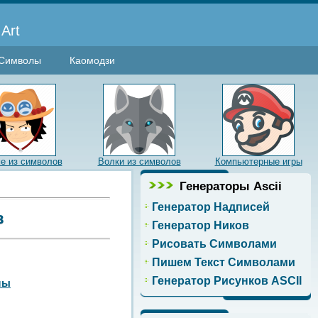
Art
Символы
Каомодзи
е из символов
Волки из символов
Компьютерные игры
Генераторы Ascii
Генератор Надписей
в
Генератор Ников
Рисовать Символами
Пишем Текст Символами
Генератор Рисунков ASCII
лы