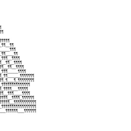
¶
¶¶
¶¶¶¶¶
_¶¶__¶¶
_____¶¶¶
_¶¶____¶¶
_¶¶¶__¶¶¶¶
¶__¶¶__¶¶¶¶
¶¶__¶¶__¶¶¶¶
_¶¶¶_____¶¶¶¶
¶_¶¶______¶¶¶¶¶¶¶
¶¶_¶___¶_¶¶¶¶¶¶¶¶
_¶¶¶¶¶¶¶¶¶¶¶¶¶¶
¶_¶¶¶¶___¶¶¶¶¶
¶¶__¶¶¶____¶¶¶¶
¶¶¶¶__¶¶¶¶_¶¶¶¶¶¶
¶¶¶¶¶__¶¶¶¶¶¶¶¶¶¶¶
_¶¶¶¶¶¶¶¶¶¶¶¶¶¶¶¶¶
___¶¶¶¶¶¶___¶¶¶¶¶¶