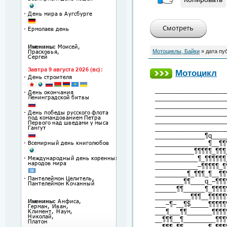
Мотоциклы, Байки
» дата пу
Мотоцикл
____________________
____________________
____________________
____________________
____________________
____________________
______________¶q____
_______________¶__¶¶
___________¶¶¶¶¶_¶¶¶
____________¶_¶¶¶¶¶¶
____________–¶¶¶¶¶_¶
_________¶_¶¶¶_¶__¶¶
________¶¶____q_–¶¶¶
______¶¶______¶_¶¶¶¶
__________¶¶¶__¶¶¶¶¶
___–¶–__¶$_____¶¶¶¶¶
___¶___¶¶_______¶¶¶¶
__¶¶¶__¶_________¶¶¶
__¶¶¶_¶¶_______¶_¶¶¶