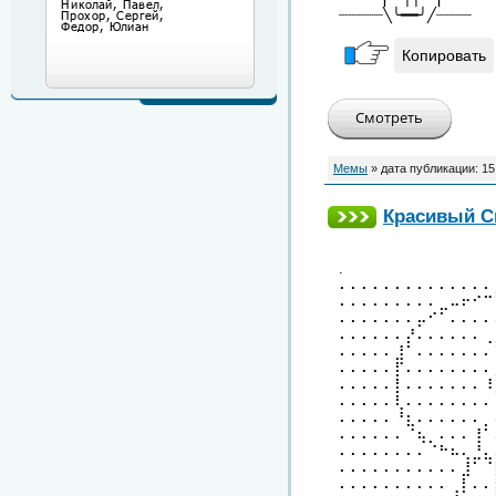
┈┈┈┈┈╲╰━━╯╱┈┈┈┈
Копировать
Мемы
» дата публикации:
15
Красивый С
.
⠄⠄⠄⠄⠄⠄⠄⠄⠄⠄⠄⠄⠄⠄
⠄⠄⠄⠄⠄⠄⠄⠄⠄⣀⠤⠖⠊⠉
⠄⠄⠄⠄⠄⠄⠄⡤⠊⠁⠄⠄⠄⠄
⠄⠄⠄⠄⠄⠄⡜⠄⠄⠄⠄⠄⠄⢀
⠄⠄⠄⠄⠄⣸⠁⠄⠄⠄⠄⠄⠄⠄
⠄⠄⠄⠄⠄⡏⠄⠄⠄⠄⠄⠄⠄⠄
⠄⠄⠄⠄⠄⡇⠄⠄⠄⠄⠄⠄⠄⠸
⠄⠄⠄⠄⠄⢇⠄⠄⠄⠄⠄⠄⠄⠄
⠄⠄⠄⠄⠄⠘⣆⠄⠄⠄⠄⠄⠄⡀
⠄⠄⠄⠄⠄⠄⠈⢦⡀⠄⠄⠄⢸⠁
⠄⠄⠄⠄⠄⠄⠄⠄⠈⠓⠦⢄⣘⣄
⠄⠄⠄⠄⠄⠄⠄⠄⠄⠄⠄⣸⠁⠈
⠄⠄⠄⠄⠄⠄⠄⠄⠄⠄⢀⡇⠄⠄