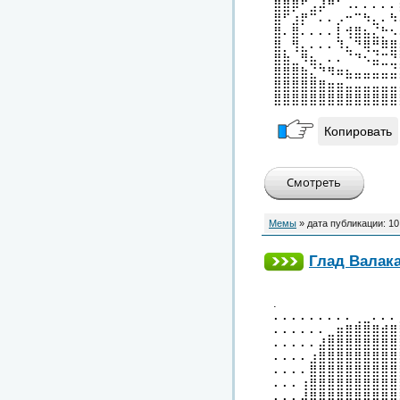
⣿⣿⡿⠋⣠⡼⠛⠁⠠⠄⠄⠄⠄⠄
⣿⠋⣰⡟⠉⠄⠄⡠⠒⠉⠳⣄⠄⠳
⣿⠄⣿⠄⠄⠄⠄⡇⢺⣿⣦⣌⡓⠢
⣿⡀⢻⣄⠄⠄⠄⠹⣄⠙⢿⣛⠿⣿
⣿⣷⣀⠻⣦⡀⠄⠄⠈⠙⠢⣬⣉⣙
⣿⣿⣿⣷⣌⠙⠻⠶⣦⣤⣤⣤⣤⣬
⣿⣿⣿⣿⣿⣿⣶⣶⣤⣤⣤⣤⣤⣤
⣿⣿⣿⣿⣿⣿⣿⣿⣿⣿⣿⣿⣿⣿
Копировать
Мемы
» дата публикации:
10
Глад Валак
.
⠄⠄⠄⠄⠄⠄⠄⠄⠄⢀⣀⠄⠄⠄
⠄⠄⠄⠄⠄⠄⣀⣶⣿⣿⣿⣿⣾⣿
⠄⠄⠄⠄⠄⣼⣿⣿⣿⣿⣿⣿⣿⣿
⠄⠄⠄⠄⣰⣿⣿⣿⣿⣿⣿⣿⣿⣿
⠄⠄⠄⠄⣿⣿⣿⣿⣿⣿⣿⣿⣿⣿
⠄⠄⠄⢰⣿⣿⣿⣿⣿⣿⣿⣿⣿⣿
⠄⠄⠄⣼⣿⣿⣿⣿⣿⣿⣿⣿⣿⠿