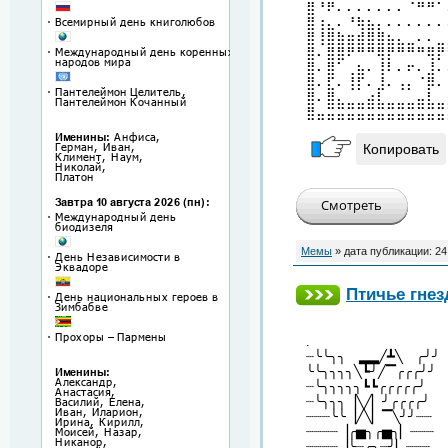
⣿⠘⠟⠄⠄⠄⠄⠄⠄⠄⠈⠛⠛⠁
⣿⢰⣄⠄⠘⢷⣦⡄⠄⠄⠄⠄⠄⠄
⣿⢸⣿⣷⣶⣾⣿⣿⣦⣄⣀⠄⠄⣀
⣿⠄⣿⣿⠟⠛⠛⢿⡟⠛⠛⠛⢿⡟
⣿⠄⣿⠁⢀⣦⠄⢸⠇⠄⠖⠄⣸⠄
⣿⠄⣏⠄⢸⡏⠄⣸⠄⢠⡄⠈⡿⠄
⣿⠄⣿⣄⣀⣀⣴⣇⣀⣀⣀⣤⣇⣀
⣿⣤⣭⣭⣭⣭⣭⣭⣭⣭⣭⣭⣭⣭
Копировать
Мемы
» дата публикации:
24
Птичье гнез
.
┈╰╰╮╮ ▂▂╱┻╲ ╭╯╯
╰╰╮╮╮╮╲┗╯╱▔╭╭╭╯╯
┈╰╮╮╮╮╮┗┗╭╭╭╭╭╯
┈╰╮╮╮▕╲╱▏╯╭╭╭╭╯
┈┈┈╰╰▕╱╲▏▔╲╯╯┈┈
┈┈┈┈▕╭▅╮╭▅╮▏┈┈┈
┈┈┈┈▕╰┈╭╮┈╯▏┈┈┈