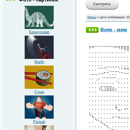
Мемы
» дата публикации:
25
Вояк - мем
Бронтозавр
.
⠟⠛⠉⠉⠉⠉⠉⠉⠙⠛⠻⠿⣿⣿
⠄⠄⠄⠄⠄⠄⠄⠄⠄⠄⠄⠄⠄⠉
⠄⠄⠄⠄⠄⠄⠄⠄⠄⠄⠄⠄⠄⠄
⠄⠄⠄⠄⠄⠄⠄⠄⠄⠄⠄⠄⠄⠄
Marth
⠄⠄⠄⠄⠄⢀⣀⣀⣀⣀⡀⠄⠄⠄
⠄⠄⠄⠉⠉⠉⠄⣀⣀⣀⡈⠉⠛⠛
⠠⠤⠤⠔⠒⠋⠉⠄⠄⠄⠈⠉⠒⠒
⠄⠄⢀⠤⠐⠒⠒⠒⠒⠂⠄⠄⠄⠄
⠄⠄⠄⠄⠄⠄⠄⠄⠄⠈⠆⠄⠄⠄
⠄⠄⠄⢠⡖⢲⣶⣶⣤⡀⠄⠄⠄⠄
⠄⠄⠄⠈⠙⠚⠛⠛⠓⠃⠄⠄⠄⠄
Суши
⠄⠄⠄⠄⠄⠄⠄⠄⠄⠄⠄⠄⠄⠄
⠄⠄⠄⠄⠄⠄⠄⠄⠄⠄⠄⠄⠄⠄
⠄⠄⠄⠄⠄⠄⠄⠄⠄⡤⠤⠄⠄⠄
⠄⠄⠄⠄⠄⠄⠄⠄⠄⠻⣤⠄⠴⠆
⣆⠄⠄⠄⠄⠄⠄⠄⠄⠄⠄⠄⠄⠄
⠈⠳⣄⠄⠄⠄⠄⠄⠖⠒⠶⠤⠤⠤
⠄⠄⠈⠑⢦⡀⠄⠄⠄⠄⠄⠄⠄⠄
Ральф
⠄⠄⠄⠄⠄⠙⢦⡀⠄⠄⠄⠄⠄⠄