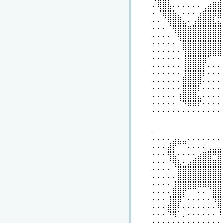
⠄⢿⣿⣧⠄⠄⠄⠄⠄⠄⢀⣴⣿⣿
⠄⠘⣿⣿⣧⡀⠄⠄⠄⢠⣾⣿⣿⣿
⠄⠄⠈⢿⣿⣿⣄⠄⢠⣿⣿⣿⣇⣍
⠄⠄⠄⠈⢿⣿⣿⣶⣿⣿⣿⣿⣿⣿
⠄⠄⠄⠄⠈⢿⣿⣿⣿⣿⣿⣿⣿⣿
⠄⠄⠄⠄⠄⠈⣿⣿⣿⣿⣿⣿⣿⣿
⠄⠄⠄⠄⠄⠄⢻⣿⣿⣿⣿⣿⣿⣿
⠄⠄⠄⠄⠄⠄⢸⣿⣿⣿⣿⠋⠉⠉
⠄⠄⠄⠄⠄⠄⢸⣿⣿⣿⡏⠄⠄⠄
⠄⠄⠄⠄⠄⠄⢸⣿⣿⣿⡇⠄⠄⠄
⠄⠄⠄⠄⠄⠄⣿⣿⣿⣿⠄⠄⠄⠄
⠄⠄⠄⠄⠄⠄⣿⣿⣿⡇⠄⠄⠄⠄
⠄⠄⠄⠄⠄⢰⣿⣿⣿⣄⠄⠄⠄⠄
⠄⠄⠄⠄⠄⠈⠻⣿⣿⡟⠄⠄⠄⠄
⠄⠄⠄⠄⠄⠄⠄⠄⠄⠄⠄⠄⠄⠄
.
⠄⠄⠄⠄⣠⣄⣀⠄⠄⠄⠄⠄⠄⠄
⠄⠄⠄⣼⡟⠉⠉⠄⠄⠄⠄⢀⣀⣀
⠄⠄⠄⢿⣇⠄⠄⠄⠄⣠⣶⣿⠿⣿
⠄⠄⠄⠘⢿⣆⠄⣠⣾⣿⣿⣿⣶⣿
⠄⠄⠄⠄⠈⣿⣿⣿⣿⣿⣿⣿⣿⣿
⠄⠄⠄⠄⠄⣿⣿⣿⣿⣿⣿⣿⣿⣿
⠄⠄⠄⠄⢸⣿⣿⣿⣿⣿⣿⣿⣿⣿
⠄⠄⠄⠄⣿⣿⡟⠉⠉⠄⠄⠈⣿⣿
⠄⠄⠄⢸⣿⣿⠁⠄⠄⠄⠄⠄⢻⣿
⠄⠄⠄⣾⣿⠇⠄⠄⠄⠄⠄⠄⠄⢿
⠄⠄⠄⠹⢿⠁⡀⠄⠄⠄⠄⠄⠄⠸
⠄⠄⠄⠄⠄⠄⠄⠄⠄⠄⠄⠄⠄⠄