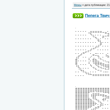
Мемы
» дата публикации:
21
Пепега Твич
.
⠄⠄⠄⠄⠄⢀⣤⣤⣤⣤⣤⣀⣀⠄
⠄⠄⠄⠄⠄⠈⠳⣄⠄⠄⠄⣀⣉⣽
⠄⠄⠄⠄⠄⠄⠄⠈⠳⣄⠄⠋⠄⠄
⠄⠄⠄⠄⠄⠄⠄⠄⠄⠙⣧⠄⠄⠄
⠄⠄⠄⠄⠄⠄⠄⠄⣠⡴⠋⠄⠄⠄
⠄⠄⠄⠄⠄⣀⡴⠚⠁⠄⠄⠄⠄⠄
⠄⠄⣠⠶⠋⠁⠄⣀⠤⠄⠄⠄⢀⠄
⢠⡞⠁⠄⠄⢀⠔⢉⠉⢳⡀⠄⠘⠷
⣿⠄⠄⠄⠄⢘⠄⣿⣷⣄⠉⠢⢄⣀
⢿⡀⠄⠄⠄⠘⣄⠘⢿⡿⢿⣶⣤⣬
⠈⢳⡄⠄⠄⠄⠈⠲⣄⠙⠲⠬⣝⣻
⠄⠄⠙⠧⣄⡀⠄⠄⠄⠉⠒⠠⠤⠄
⠄⠄⠄⠄⠈⠙⠓⠶⠶⠶⠶⠶⠶⠶
.
⣿⣿⣿⣿⣿⣿⣿⣿⣿⣿⣿⣿⣿⣿
⣿⣿⣿⣿⣿⡟⢉⣭⣬⣭⣉⣙⠛⠻
⣿⣿⣿⣿⣿⣇⠘⣿⡏⠉⠉⢛⣻⣶
⣿⣿⣿⣿⣿⣿⣷⣌⠙⢦⡀⠻⠃⠄
⣿⣿⣿⣿⣿⣿⣿⣿⠗⠄⣽⡆⠄⠄
⣿⣿⣿⣿⣿⠟⢋⣠⡶⠟⠁⠄⠄⠄