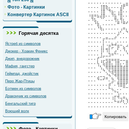
⠄⠄⠄⠄⠄⠄⠄⠄⠄⠄⠄⠄⣀⣤
⠄⠄⠄⠄⢸⣿⣷⡄⠄⠄⠄⣼⡟⠉
Фото - Картинки
⠄⠄⠄⠄⢸⣿⠈⠻⣦⠄⢠⣿⠄⠄
Конвертер Картинок ASCII
⠰⣶⠶⣦⣼⣿⠄⠄⠹⣧⠘⣿⠄⠄
⠄⠹⣧⡀⠈⠁⠄⠄⠄⢻⣆⢻⣆⢀
⠄⠄⠘⣷⡀⠄⠄⠄⠄⠄⠛⠈⠛⠋
⠄⠄⠄⠘⢷⡄⠄⠄⠄⠄⠄⢠⠶⡄
Горячая десятка
⠄⠄⠄⠄⠄⠄⠄⠄⠄⠄⣰⠃⠄⠙
⠄⠄⠄⠄⠄⣀⣤⣀⣀⡴⠁⠄⠄⠄
⠄⠄⠄⠄⠄⡇⠄⠄⡀⢀⠄⠄⠄⠄
Ястреб из символов
⠄⠄⠄⠄⢠⡇⠐⡶⣛⠛⣶⠒⣄⠴
⠄⠄⠄⠄⢸⡇⢻⡇⠁⣠⠃⠄⠹⡄
Джокер - Хоакин Феникс
⠄⠄⠄⠄⢸⣀⣀⣳⠶⠓⠂⠄⠄⠘
Джип, внедорожник
⠄⠄⠄⡞⢉⣁⣤⣤⣤⣤⣤⣀⣀⣀
⠄⠄⠄⢧⠘⣧⣾⣿⡄⢸⣿⡄⠄⣿
Мафия, гангстер
⠄⠄⠄⠈⢣⡈⢿⣿⣿⣿⣿⣿⣾⣿
⠄⠄⠄⠄⠄⠙⢄⠳⣾⢿⣿⣿⣿⣿
Геймпад, джойстик
⠄⠄⠄⣠⠤⢤⣈⠳⡈⠻⣿⣿⣿⣿
⠄⠄⠄⠙⠒⠋⠉⠄⣹⠄⣹⣿⣿⣿
Перо Жар-Птицы
⠄⠄⠄⠄⠄⠄⠄⡾⠁⠄⢻⣿⣿⠋
Бэтмен из символов
⠄⠄⠄⠄⠄⠄⠄⠓⢦⡀⠄⠄⠉⠉
⠄⠄⠄⠄⠄⠄⠄⠄⠄⠉⢣⠄⠄⠄
Дракончик из символов
⠄⠄⠄⠄⠄⠄⠄⠄⢰⡏⠻⢤⠶⣄
⠄⠄⠄⠄⠄⠄⠄⠄⠄⠓⠶⠞⢇⡸
Бенгальский тигр
⠄⠄⠄⠄⠄⠄⠄⠄⠄⠄⠄⠄⠄⠄
Воющий волк
Копировать
Фото - Картинки