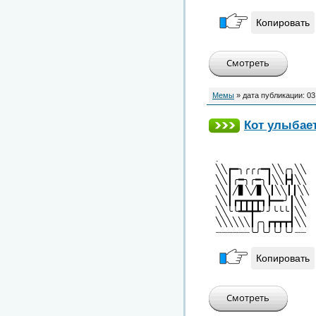
Копировать
Мемы
» дата публикации:
03
Кот улыбает
.
╲╲┏━╮╭╭╭━┓╲╲╭╮╲╲
╲╲┃╭━╮╭━╮┃╲╲┣┫╲╲
╲╲┃╱▋╲╱▋╲┃╲╲┃┃╲╲
╲╲┃┏┳┳┳┳┓┣━━╯┃╲╲
╲╲╰╰┻┻╋┻╯╯╰╰╰┃╲╲
╲╲╲╲╲╲┃╭╮┏┳┳┳┫╲╲
┈┈┈┈┈┈╰╯╰╯╰╯╰╯┈┈
Копировать