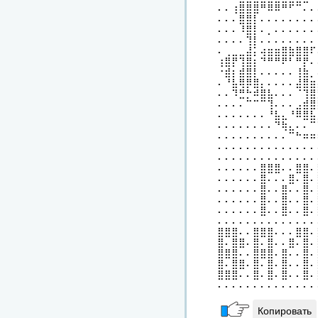
⠄⠄⢰⣿⣿⣿⠛⠿⠿⠛⠋⠉⠄⠄
⠄⠄⠄⣿⣿⡇⠄⠄⠄⠄⠄⠄⠄⠄
⠄⠄⠄⠸⣿⡇⠄⡀⠄⠄⠄⠄⠄⠄
⠄⠄⠄⠄⢹⡇⠄⠄⠄⠄⠄⠄⠄⠄
⠄⢀⣀⣀⣼⡅⢴⣶⣶⣿⣷⣿⣿⠏
⢰⣿⡟⢹⣿⡆⠙⠛⠛⠟⠃⠛⡟⠄
⠐⣾⡆⣾⣿⡇⠄⠄⠄⠄⠄⢸⣷⡀
⠄⠘⣧⢿⡿⣿⡄⠄⠄⠄⠄⣼⣿⣶
⠄⠄⠹⣛⡓⠾⣿⣧⠄⠄⠄⠈⢹⣿
⠄⠄⠄⠄⠉⠉⠉⢹⠄⠄⠄⣠⣾⣿
⠄⠄⠄⠄⠄⠄⠄⠘⣧⣄⠘⠿⣿⣧
⠄⠄⠄⠄⠄⠄⠄⠄⠙⢷⣄⠄⠄⠉
⠄⠄⠄⠄⠄⠄⠄⠄⠄⠄⠉⠓⠶⠶
⠄⠄⠄⠄⠄⠄⠄⠄⠄⠄⠄⠄⠄⠄
⠄⠄⠄⠄⠄⠄⠄⠄⠄⠄⠄⠄⠄⠄
⠄⠄⠄⠄⠄⠄⣿⣿⣿⠄⠄⣿⣿⠄
⠄⠄⠄⠄⠄⠄⣿⠄⠄⠄⣿⠄⣿⠄
⠄⠄⠄⠄⠄⠄⣿⠄⠄⣿⠄⠄⣿⠄
⠄⠄⠄⠄⠄⠄⣿⠄⠄⣿⠄⠄⣿⠄
⠄⠄⠄⠄⠄⠄⣿⠄⠄⣿⠄⠄⣿⠄
⠄⠄⠄⠄⠄⠄⠄⠄⠄⠄⠄⠄⠄⠄
⣿⣿⣿⠄⠄⣿⣿⣿⠄⠄⠄⣿⣿⠄
⣿⠄⣿⣿⠄⣿⠄⣿⠄⠄⣿⠄⣿⠄
⣿⣿⣿⠄⠄⣿⣿⣿⠄⣿⠄⠄⣿⠄
⣿⠄⣿⣿⠄⣿⠄⣿⠄⣿⠄⠄⣿⠄
⣿⣿⣿⠄⠄⣿⠄⣿⠄⣿⠄⠄⣿⠄
⠄⠄⠄⠄⠄⠄⠄⠄⠄⠄⠄⠄⠄⠄
Копировать