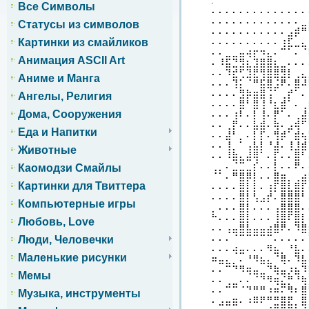
.
Все Символы
⠄⠄⠄⠄⠄⠄⠄⠄⠄⠄⠄⠄⠄⠄
⠄⠄⠄⠄⠄⠄⠄⠄⠄⠄⠄⠄⠄⣀
Статусы из символов
⠄⠄⠄⠄⠄⠄⠄⠄⠄⠄⠄⣠⡾⠛
⠄⠄⠄⠄⠄⠄⠄⠄⠄⠄⢰⣏⣀⣄
Картинки из смайликов
⠄⠄⣀⣀⣤⢴⡖⠲⣄⠄⠉⠁⠄⠈
Анимация ASCII Art
⠄⠸⣯⣙⣻⣆⣹⣿⣿⣆⣀⠄⠄⠄
⠄⠄⠹⣞⢋⣹⣟⢻⣿⣿⣻⡇⢀⣄
Аниме и Манга
⠄⠄⠄⢹⡅⠈⠛⣯⣿⣨⠟⠄⣿⠼
⠄⠄⠄⠄⣻⡷⣶⣿⢨⠁⢀⡞⠁⠄
Ангелы, Религия
⠄⠄⠄⠄⣿⠃⣿⢸⠘⣆⣾⠁⠄⢀
Дома, Сооружения
⠄⠄⠄⢰⠇⠄⡇⢸⠄⡟⠁⠄⢀⣼
⠄⠄⢀⡟⠄⠄⣧⣾⠄⢷⠄⣠⢾⠋
Еда и Напитки
⠄⠄⣼⠃⡀⠄⡇⡏⠄⢻⡾⠁⣾⢦
⠄⠄⢸⡀⠁⢠⣧⡇⠘⣼⠄⢸⣸⣾
Животные
⠄⠄⠸⣷⣄⣼⢿⠁⠄⡏⠄⠄⣿⠃
⢀⡀⠄⣈⣉⣀⡎⠄⠄⡇⠄⠄⠟⠄
Каомодзи Смайлы
⠈⠁⠄⠛⣿⡿⡇⠄⠄⣿⣶⡀⢀⣴
Картинки для Твиттера
⠄⠄⠄⠄⣿⡇⡇⠄⢰⡏⣿⣇⣿⡏
⠄⠄⠄⠄⣿⡇⢣⣠⡞⠄⣿⣿⣿⠃
Компьютерные игры
⡀⠄⠄⠄⣿⡇⠄⠄⠄⢠⣿⣿⣿⠄
⠓⠄⠄⠄⣿⡇⠄⠄⠄⢸⣿⠏⣿⡇
Любовь, Love
⠄⠄⢠⣤⣿⣧⣤⣤⣴⣿⠟⠄⠹⣿
⠄⠄⠄⠈⠉⠉⠉⠉⠉⠄⠄⠄⠄⠄
Люди, Человечки
⠄⠄⠄⢴⣤⠄⠄⠄⠻⣦⡀⠘⣧⠄
Маленькие рисунки
⠶⣤⣄⡀⠄⠘⠻⣦⣄⠈⢿⠄⠹⣧
⠄⠄⠉⠙⠻⢶⣤⣀⠙⢷⣤⡰⣦⠹
Мемы
⠄⠄⢀⣀⠄⠄⠈⠙⠻⢶⣌⡛⠘⢷
⠄⠄⠉⠉⠈⠙⠛⠛⠰⠶⠍⠻⠆⣿
Музыка, инструменты
⠄⣠⣤⣶⠄⠰⠿⠟⠛⣛⣿⣟⡀⣿