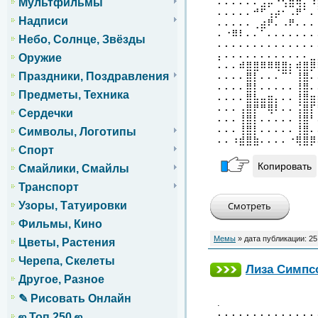
⠄⠄⠄⠄⠄⠄⣠⡤⠘⢫⣿⢿⡅⠸
Мультфильмы
⠄⠄⠄⠄⠄⠚⠋⢠⡴⠂⠠⠟⠁⠄
Надписи
⠄⠄⠄⠄⠄⢀⣴⠟⠄⠠⠟⠄⠄⠄
⠄⠐⠿⠇⠄⠄⠁⠄⠄⠄⠄⠄⠄⠄
Небо, Солнце, Звёзды
⠄⠄⠄⠄⠄⠄⠄⠄⠄⠄⠄⠄⠄⠄
⡄⠄⠄⠄⠄⠄⠄⠄⠄⠄⠄⠄⠄⣀
Оружие
⠄⠄⠄⠾⣿⣿⠿⠿⢿⣿⡆⢾⣿⡿
Праздники, Поздравления
⠄⠄⠄⠄⣿⡇⠄⠄⠄⠉⠁⢸⣿⠄
⠄⠄⠄⠄⣿⡇⠄⠄⠄⠄⠄⢸⣿⠄
Предметы, Техника
⠄⠄⠄⠄⣿⣧⣤⣶⡄⠄⠄⢸⣿⣶
⠄⠄⠄⢠⣿⡟⠛⢿⠇⠄⠄⢨⣿⡏
Сердечки
⠄⠄⠄⢸⣿⡇⠄⠄⠄⠄⠄⢸⣿⠃
⠄⠄⠄⢸⣿⡇⠄⠄⠄⠄⠄⢸⣿⠄
Символы, Логотипы
⠄⠄⠰⣾⣿⣷⠄⠄⠄⠄⠐⢿⣿⡿
Спорт
Копировать
Смайлики, Смайлы
Транспорт
Узоры, Татуировки
Фильмы, Кино
Мемы
» дата публикации:
25
Цветы, Растения
Черепа, Скелеты
Лиза Симпс
Другое, Разное
✎ Рисовать Онлайн
.
⠄⠄⠄⠄⠄⠄⠄⠄⠄⠄⠄⠄⠄⠄
ஜ Топ 250 ஜ