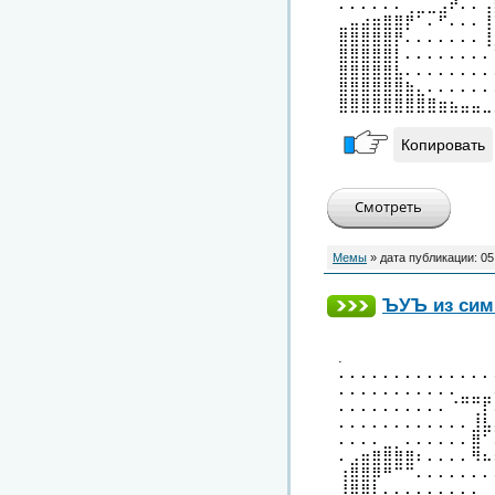
⠄⠄⠄⠄⠄⠄⢀⣀⣀⣠⠞⠄⠄⢠
⣀⣤⣴⣶⣿⣿⡟⠁⠄⠋⠄⠄⠄⢸
⣿⣿⣿⣿⣿⡟⠄⠄⠄⠄⠄⠄⠄⢸
⣿⣿⣿⣿⣿⡇⠄⠄⠄⠄⠄⠄⠄⠄
⣿⣿⣿⣿⣿⣧⠄⠄⠄⠄⠄⠄⠄⠄
⣿⣿⣿⣿⣿⣿⣷⣄⠄⠄⠄⠄⠄⠄
⣿⣿⣿⣿⣿⣿⣿⣿⣿⣶⣦⣤⣤⣀
Копировать
Мемы
» дата публикации:
05
ЪУЪ из сим
.
⠄⠄⠄⠄⠄⠄⠄⠄⠄⠄⠄⠄⠄⠄
⠄⠄⠄⠄⠄⠄⠄⠄⠄⠄⠄⣀⣀⣀
⠄⠄⠄⠄⠄⠄⠄⠄⠄⠄⠈⠉⢉⡏
⠄⠄⠄⠄⠄⠄⠄⠄⠄⠄⠄⠄⣸⣧
⠄⠄⠄⠄⣀⡀⠄⠄⠄⠄⠄⠄⣿⠁
⠄⣠⣶⣿⣿⣿⣿⠆⠄⠄⠄⠄⠻⠦
⢰⣿⣿⡿⠛⠉⠉⠄⠄⠄⠄⠄⠄⠄
⢸⣿⣿⡇⠄⠄⠄⠄⠄⠄⠄⠄⠄⢀