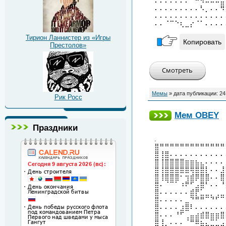
⠄⠄⠄⠄⠄⠄⠄⠈⠓⠲⠤⠤⠤⣤
⠄⠄⠄⠄⠄⠄⠄⠄⠄⠣⡀⠄⠄⠻
⠄⠄⠄⠄⠄⠄⠄⠄⠄⠄⠄⠄⠄⠄
⠄⠄⠈⠉⠑⢆⣀⡔⠈⠁⠄⠄⠄⠄
Тирион Ланнистер из «Игры
Копировать
Престолов»
Мемы
» дата публикации:
24
Рик Росс
Мем OBEY
Праздники
.
⣿⠛⠛⠛⠛⠛⠛⠛⠛⠛⠛⠛⠛⠛
⣿⢸⣿⠄⠄⠄⠄⠄⠄⠄⠄⠄⠄⠄
⣿⢸⣿⣿⣿⣿⣶⣶⣦⣄⠄⠄⠄⠄
⣿⢸⣿⣿⣿⣿⣿⢿⣿⣿⡇⠄⠄⣸
⣿⢸⣿⣿⣿⠂⢲⣾⡿⣿⣿⠄⠄⣿
⣿⠄⠈⠉⠁⠰⠟⠋⣠⣿⠃⠄⠄⠘
⣿⠄⠄⠄⠄⠄⠄⣾⡟⣁⣀⡀⢀⣀
⣿⠄⠄⠄⠄⠄⣀⠙⠛⠛⠉⠙⠋⠉
⣿⠄⠄⠄⠄⣰⣿⠇⠄⠄⠄⠄⠄⠄
⣿⠄⠄⠄⠘⠋⢀⣤⣴⣾⣿⣶⣶⣿
⣿⢸⡀⠄⠄⠄⠈⠛⠿⣦⣄⣉⣁⣠