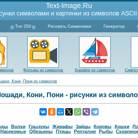
Text-Image.Ru
сунки символами и картинки из символов ASCII 
ஜ Топ 250 ஜ
Рисовать Символами
Генератор
имволов
Фильмы из символов
Корабли из символов
Симпсо
шади, Кони, Пони из символов
ошади, Кони, Пони - рисунки из символ
юды
Волки
Грызуны
Жирафы
Зайцы
Коровы
Кошки
Л
Насекомые
Обезьяны
Птицы
Рептилии
Рыбы
Скорпио