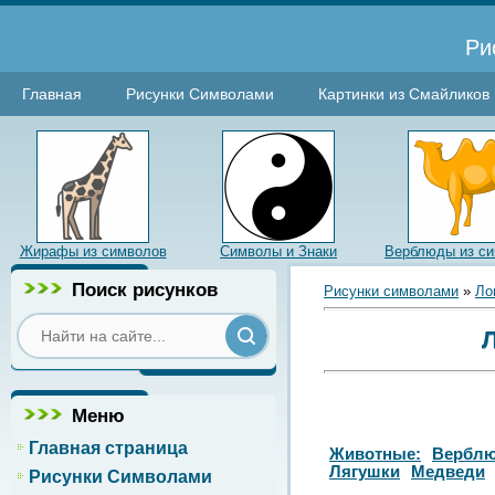
Ри
Главная
Рисунки Символами
Картинки из Смайликов
Жирафы из символов
Символы и Знаки
Верблюды из с
Поиск рисунков
Рисунки символами
»
Ло
Л
Меню
Главная страница
Животные:
Вербл
Лягушки
Медведи
Рисунки Символами