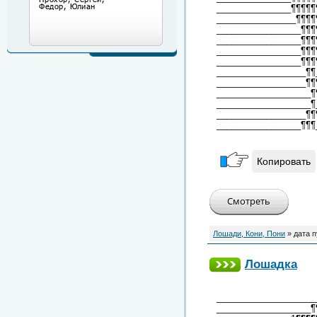
_______________¶¶¶¶¶
________________¶¶¶¶
_________________¶¶¶
_________________¶¶¶
_________________¶¶¶
_________________¶¶¶
__________________¶¶
__________________¶¶
___________________¶
___________________¶
__________________¶¶
_________________¶¶¶
Копировать
Лошади, Кони, Пони
» дата 
Лошадка
____________________
___________________¶