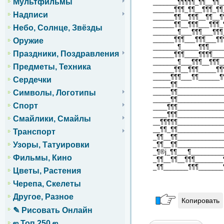
Мультфильмы
_______¶¶¶¶¶_¶¶__¶¶_
______¶¶¶_¶¶__¶¶¶_¶¶
Надписи
______¶¶__¶¶¶__¶¶__¶
______¶¶__¶¶¶___¶¶¶_
Небо, Солнце, Звёзды
_______¶___¶¶¶___¶¶¶
______¶¶¶___¶¶¶___¶¶
Оружие
_______¶_____¶¶¶____
Праздники, Поздравления
______¶¶¶____¶¶¶¶___
_______¶___¶¶¶__¶¶¶_
Предметы, Техника
______¶¶__¶¶¶_____¶¶
_____¶¶¶___¶¶______¶
Сердечки
_____¶¶_____________
_____¶¶_____________
Символы, Логотипы
_____¶¶_____________
Спорт
____¶¶¶_____________
____¶¶¶_____________
Смайлики, Смайлы
__¶¶¶¶¶_____________
__¶¶_¶¶_____________
Транспорт
_¶¶__¶¶_____________
Узоры, Татуировки
_¶¶__¶¶_____________
_¶®j_¶¶___¶_________
Фильмы, Кино
_¶¶__¶¶__¶¶¶________
_¶¶_______¶¶¶_______
Цветы, Растения
Черепа, Скелеты
Другое, Разное
Копировать
✎ Рисовать Онлайн
ஜ Топ 250 ஜ