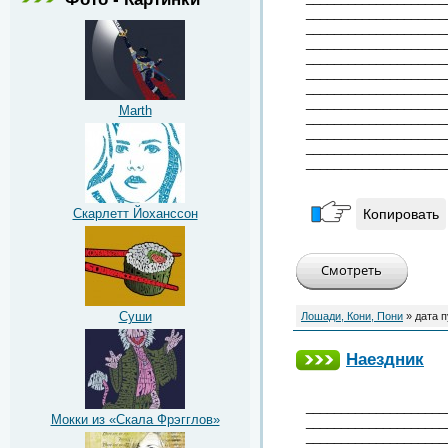
____________________
____________________
____________________
____________________
____________________
____________________
____________________
Marth
____________________
____________________
____________________
____________________
Скарлетт Йоханссон
Копировать
Суши
Лошади, Кони, Пони
» дата 
Наездник
____________________
Мокки из «Скала Фрэгглов»
____________________
____________________