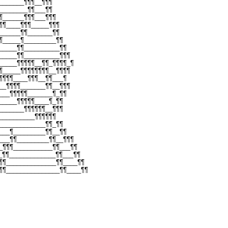
_______¶¶¶__¶¶¶
________¶¶___¶¶
¶______¶¶¶___¶¶¶
¶¶____¶¶¶_____¶¶¶
______¶¶_______¶¶
¶_____¶_________¶¶
_____¶¶__________¶¶
_____¶¶__________¶¶¶
_____¶¶¶¶¶__¶¶_¶¶¶¶_¶
¶_____¶¶¶¶¶¶¶¶__¶¶¶¶
¶¶¶¶____¶¶¶__¶¶___¶
__¶¶¶¶_______¶¶__¶¶¶
___¶¶¶¶¶_______¶_¶¶
_____¶¶¶¶¶____¶_¶¶
_______¶¶¶¶¶¶__¶¶¶
__________¶¶¶¶¶¶
_____________¶¶_¶¶
___¶_________¶¶__¶¶
___¶¶_________¶¶__¶¶¶
_¶¶¶___________¶¶___¶¶
_¶¶_____________¶¶___¶¶
¶¶______________¶¶____¶¶
¶¶_______________¶¶____¶¶