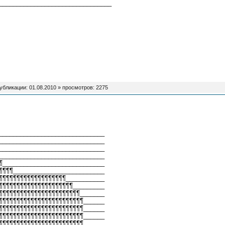
________________________________
публикации:
01.08.2010
» просмотров: 2275
______________________________
______________________________
______________________________
______________________________
¶_____________________________
¶¶¶¶__________________________
¶¶¶¶¶¶¶¶¶¶¶¶¶¶¶¶¶¶¶___________
¶¶¶¶¶¶¶¶¶¶¶¶¶¶¶¶¶¶¶¶¶_________
¶¶¶¶¶¶¶¶¶¶¶¶¶¶¶¶¶¶¶¶¶¶¶_______
¶¶¶¶¶¶¶¶¶¶¶¶¶¶¶¶¶¶¶¶¶¶¶¶______
¶¶¶¶¶¶¶¶¶¶¶¶¶¶¶¶¶¶¶¶¶¶¶¶______
¶¶¶¶¶¶¶¶¶¶¶¶¶¶¶¶¶¶¶¶¶¶¶¶______
¶¶¶¶¶¶¶¶¶¶¶¶¶¶¶¶¶¶¶¶¶¶¶¶______