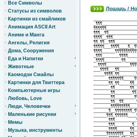
Все Символы
Лошадь / Ho
Статусы из символов
Картинки из смайликов
____________________
_¶¶¶________________
Анимация ASCII Art
¶¶¶¶¶¶______________
¶¶¶__¶¶_____________
Аниме и Манга
¶¶¶¶__¶¶¶___________
¶¶_¶¶__¶¶¶__________
Ангелы, Религия
¶¶¶¶¶___¶¶¶¶____¶__¶
Дома, Сооружения
¶¶¶¶______¶¶¶¶¶¶¶¶¶¶
_¶¶¶________¶¶¶¶____
Еда и Напитки
_¶¶¶¶________¶¶_____
__¶¶¶¶___________¶¶¶
Животные
___¶¶¶¶___¶¶________
_____¶¶¶¶_¶¶________
Каомодзи Смайлы
_______¶¶¶¶¶¶¶_____¶
Картинки для Твиттера
_______¶¶_¶¶_____¶¶_
________¶¶_______¶¶_
Компьютерные игры
________¶¶________¶¶
________¶¶_________¶
Любовь, Love
________¶¶__¶¶______
Люди, Человечки
________¶¶¶¶¶¶¶¶¶___
_______¶__¶¶¶¶¶¶¶¶_¶
Маленькие рисунки
______¶¶¶_¶¶¶¶¶¶____
_______¶¶¶__________
Мемы
_______¶¶¶________¶_
_______¶¶¶¶______¶¶_
Музыка, инструменты
______¶¶¶¶¶¶¶¶___¶¶_