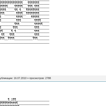
¶¶¶¶¶¶¶¶¶¶¶¶¶¶___¶¶¶¶¶¶¶______
¶¶¶¶¶____¶¶¶¶¶___¶¶¶_¶¶¶______
¶¶¶¶_____¶¶_¶___¶¶¶¶¶¶¶¶______
¶¶¶_______¶¶¶¶__¶¶¶¶¶¶¶¶______
¶_________¶¶¶¶_____¶¶¶¶¶______
¶_________¶¶¶________¶¶¶¶_____
_________¶¶¶_________¶¶¶¶¶____
¶_______¶¶¶__________¶¶¶______
¶¶_____¶_¶___________¶¶¶______
_¶¶___¶¶¶____________¶¶¶______
¶¶¶__¶¶¶¶___________¶¶¶_______
______________________________
публикации:
16.07.2010
» просмотров: 2788
_____¶_1¶¶____________________
¶¶¶¶¶¶¶¶¶¶¶___________________