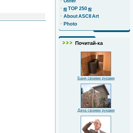
Other
ஜ TOP 250 ஜ
About ASCII Art
Photo
Почитай-ка
Баня своими руками
Дача своими руками