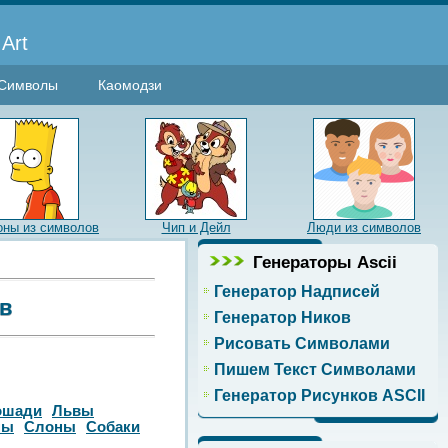
Art
Символы
Каомодзи
ны из символов
Чип и Дейл
Люди из символов
Генераторы Ascii
Генератор Надписей
ов
Генератор Ников
Рисовать Символами
Пишем Текст Символами
Генератор Рисунков ASCII
ошади
Львы
ны
Слоны
Собаки