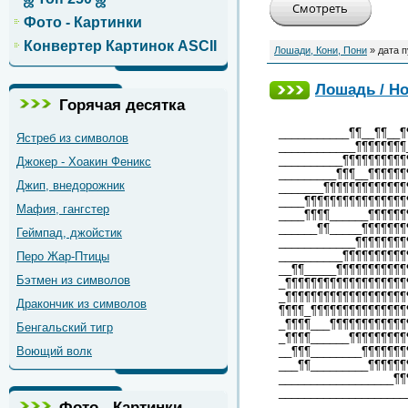
Фото - Картинки
Конвертер Картинок ASCII
Лошади, Кони, Пони
» дата 
Лошадь / Ho
Горячая десятка
___________¶¶__¶¶__¶
Ястреб из символов
____________¶¶¶¶¶¶¶¶
__________¶¶¶¶¶¶¶¶¶¶
Джокер - Хоакин Феникс
_________¶¶¶__¶¶¶¶¶¶
Джип, внедорожник
_______¶¶¶¶¶¶¶¶¶¶¶¶¶
____¶¶¶¶¶¶¶¶¶¶¶¶¶¶¶¶
Мафия, гангстер
____¶¶¶¶______¶¶¶¶¶¶
______¶¶_____¶¶¶¶¶¶¶
Геймпад, джойстик
____________¶¶¶¶¶¶¶¶
__________¶¶¶¶¶¶¶¶¶¶
Перо Жар-Птицы
__¶¶_____¶¶¶¶¶¶¶¶¶¶¶
Бэтмен из символов
_¶¶¶¶¶¶¶¶¶¶¶¶¶¶¶¶¶¶¶
_¶¶¶¶¶¶¶¶¶¶¶¶¶¶¶¶¶¶¶
Дракончик из символов
¶¶¶¶_¶¶¶¶¶¶¶¶¶¶¶¶¶¶¶
_¶¶¶¶___¶¶¶¶¶¶¶¶¶¶¶¶
Бенгальский тигр
_¶¶¶¶______¶¶¶¶¶¶¶¶¶
Воющий волк
__¶¶¶________¶¶¶¶¶¶¶
___¶¶_________¶¶¶¶¶¶
__________________¶¶
____________________
Фото - Картинки
____________________