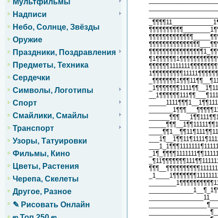
____________________
Мультфильмы
____________________
Надписи
____________________
_¶¶¶¶11____________1
Небо, Солнце, Звёзды
¶¶¶¶¶¶¶¶¶¶________1¶
¶¶¶¶¶¶¶¶¶¶¶¶¶_____¶¶
Оружие
¶¶¶¶¶¶¶¶¶¶¶¶¶¶¶___¶¶
¶¶¶¶¶¶¶¶¶¶¶¶¶¶¶¶1_¶¶
Праздники, Поздравления
¶1¶¶¶¶¶¶1¶¶¶¶¶¶¶¶¶¶¶
Предметы, Техника
¶¶¶¶¶¶1111111¶¶¶¶¶¶¶
1¶¶¶¶¶¶¶¶¶11111¶¶¶¶¶
Сердечки
_¶¶¶¶¶¶¶1¶¶¶11¶¶__¶1
_1¶¶¶¶¶¶¶1111¶¶__1¶11
Символы, Логотипы
__1¶¶¶¶¶¶111¶¶___¶111
_____1111¶¶¶1__1¶¶111
Спорт
_______1¶¶¶___¶¶¶¶¶11
Смайлики, Смайлы
______¶¶¶___1¶¶111¶¶1
_____¶¶¶__1¶¶11111¶¶1
Транспорт
____¶¶1__¶¶11¶111¶¶11
___1¶__1¶¶11¶1111¶111
Узоры, Татуировки
___1_1¶¶¶1111111¶1111
Фильмы, Кино
_1¶_¶¶¶¶1111111¶¶1111
_¶11¶¶¶¶¶¶¶111¶¶11111
Цветы, Растения
¶¶¶__¶¶¶¶¶¶¶¶¶¶111111
_1____1¶¶¶¶¶¶¶1111111
Черепа, Скелеты
________1¶¶¶¶¶¶¶¶¶¶1
_____________1__¶_1¶
Другое, Разное
________________11__
✎ Рисовать Онлайн
_________________¶__
__________________¶_
ஜ Топ 250 ஜ