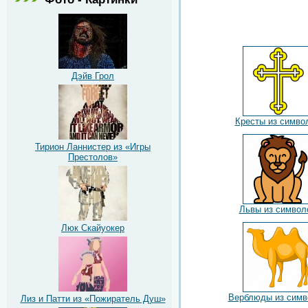
Дэйв Грол
Кресты из симво
Тирион Ланнистер из «Игры
Престолов»
Львы из символ
Люк Скайуокер
Верблюды из симв
Лиз и Патти из «Пожиратель Душ»