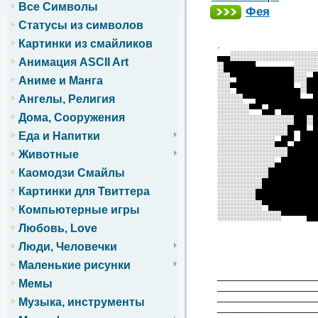
Все Символы
Фея
Статусы из символов
Картинки из смайликов
.
▄▄░░░░░░░░░░░░░
Анимация ASCII Art
░█████▄▄▄▄▄▄░░░
░░▀█████████░░▄
Аниме и Манга
░░▀█████████▄░█
░░░░▀▀███████▄▄
Ангелы, Религия
░░░░░▀▀▄█▀█████
Дома, Сооружения
░░░░░░░░░░░░██░
░░░░░░░░░░░█▀█▄
Еда и Напитки
░░░░░░░░░▄█▀▄██
░░░░░░░░░░░████
Животные
░░░░░░░░░▄█████
Каомодзи Смайлы
░░░░░░░░███████
░░░░░░░████████
Картинки для Твиттера
░░░░░░█████████
░░░░░░░▀███████
Компьютерные игры
░░░░░░░░░░▀▀▀▀█
Любовь, Love
Люди, Человечки
Маленькие рисунки
____________________
Мемы
____________________
____________________
Музыка, инструменты
____________________