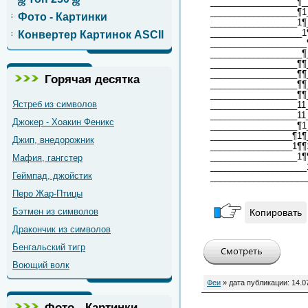
__________________¶_
__________________¶1
Фото - Картинки
__________________1¶
___________________1
Конвертер Картинок ASCII
____________________
___________________¶
__________________¶¶
__________________¶¶
Горячая десятка
__________________¶¶
__________________¶¶
Ястреб из символов
__________________11
__________________11
Джокер - Хоакин Феникс
__________________¶1
_________________¶1¶
Джип, внедорожник
_________________1¶¶
__________________1¶
Мафия, гангстер
____________________
Геймпад, джойстик
____________________
Перо Жар-Птицы
Бэтмен из символов
Копировать
Дракончик из символов
Бенгальский тигр
Воющий волк
Феи
» дата публикации:
14.0
Фото - Картинки