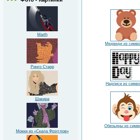
Marth
Медведи из симв
Ринго Старр
Надписи из симв
Шакира
Обезьяны из симв
Мокки из «Скала Фрэгглов»