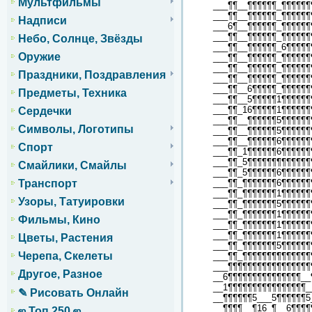
Мультфильмы
___¶¶__¶¶¶¶¶¶_¶¶¶¶¶¶
___¶¶__¶¶¶¶¶¶_¶¶¶¶¶¶
Надписи
___6¶__¶¶¶¶¶¶_¶¶¶¶¶¶
___¶¶__¶¶¶¶¶¶_¶¶¶¶¶¶
Небо, Солнце, Звёзды
___¶¶__¶¶¶¶¶¶_6¶¶¶¶¶
Оружие
___¶¶__¶¶¶¶¶¶_¶¶¶¶¶¶
___¶¶__¶¶¶¶¶¶_¶¶¶¶¶¶
Праздники, Поздравления
___¶¶__¶¶¶¶¶¶_¶¶¶¶¶¶
___¶¶__6¶¶¶¶¶_¶¶¶¶¶¶
Предметы, Техника
___¶¶__5¶¶¶¶¶1¶¶¶¶¶¶
___¶¶_16¶¶¶¶¶1¶¶¶¶¶¶
Сердечки
___¶¶__¶¶¶¶¶¶5¶¶¶¶¶¶
Символы, Логотипы
___¶¶__¶¶¶¶¶¶5¶¶¶¶¶¶
___¶¶__¶¶¶¶¶¶6¶¶¶¶¶¶
Спорт
___¶¶_1¶¶¶¶¶¶6¶¶¶¶¶¶
___¶¶_5¶¶¶¶¶¶¶¶¶¶¶¶¶
Смайлики, Смайлы
___¶¶_5¶¶¶¶¶¶6¶¶¶¶¶¶
___¶¶_¶¶¶¶¶¶¶6¶¶¶¶¶¶
Транспорт
___¶¶_¶¶¶¶¶¶¶1¶¶¶¶¶¶
Узоры, Татуировки
___¶¶_¶¶¶¶¶¶¶5¶¶¶¶¶¶
___¶¶_¶¶¶¶¶¶¶1¶¶¶¶¶¶
Фильмы, Кино
___¶¶_¶¶¶¶¶¶¶1¶¶¶¶¶¶
___¶¶_¶¶¶¶¶¶¶1¶¶¶¶¶¶
Цветы, Растения
___¶¶_¶¶¶¶¶¶¶5¶¶¶¶¶¶
Черепа, Скелеты
___¶¶_¶¶¶¶¶¶¶¶¶¶¶¶¶¶
___¶¶¶¶¶¶¶¶¶¶¶¶¶¶¶¶¶
Другое, Разное
__6¶¶¶¶¶¶¶¶¶¶¶¶¶¶¶__
__1¶¶¶¶¶¶¶¶¶¶¶¶¶¶¶¶_
✎ Рисовать Онлайн
__¶¶¶¶¶¶5___5¶¶¶¶¶¶5
__¶¶¶¶__¶16_¶__6¶¶¶¶
ஜ Топ 250 ஜ