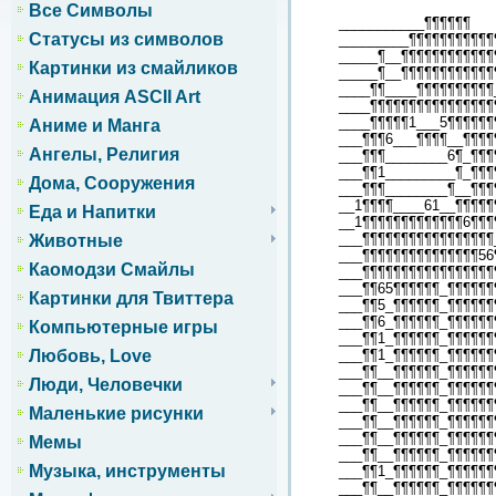
Все Символы
___________¶¶¶¶¶¶
Статусы из символов
_________¶¶¶¶¶¶¶¶¶¶¶
_____¶__¶¶¶¶¶¶¶¶¶¶¶¶
Картинки из смайликов
_____¶__¶¶¶¶¶¶¶¶¶¶¶¶
____¶¶____¶¶¶¶¶¶¶¶¶¶
Анимация ASCII Art
____¶¶¶¶¶¶¶¶¶¶¶¶¶¶¶¶
____¶¶¶¶¶1___5¶¶¶¶¶¶
Аниме и Манга
___¶¶¶6___¶¶¶¶__¶¶¶¶
Ангелы, Религия
___¶¶¶________6¶_¶¶¶
___¶¶1_________¶_¶¶¶
Дома, Сооружения
___¶¶¶________¶__¶¶¶
__1¶¶¶¶____61__¶¶¶¶¶
Еда и Напитки
__1¶¶¶¶¶¶¶¶¶¶¶¶¶6¶¶¶
___¶¶¶¶¶¶¶¶¶¶¶¶¶¶¶¶¶
Животные
___¶¶¶¶¶¶¶¶¶¶¶¶¶¶¶56
Каомодзи Смайлы
___¶¶¶¶¶¶¶¶¶¶¶¶¶¶¶¶¶
___¶¶65¶¶¶¶¶¶_¶¶¶¶¶¶
Картинки для Твиттера
___¶¶5_¶¶¶¶¶¶_¶¶¶¶¶¶
___¶¶6_¶¶¶¶¶¶_¶¶¶¶¶¶
Компьютерные игры
___¶¶1_¶¶¶¶¶¶_¶¶¶¶¶¶
___¶¶1_¶¶¶¶¶¶_¶¶¶¶¶¶
Любовь, Love
___¶¶__¶¶¶¶¶¶_¶¶¶¶¶¶
Люди, Человечки
___¶¶__¶¶¶¶¶¶_¶¶¶¶¶¶
___¶¶__¶¶¶¶¶¶_¶¶¶¶¶¶
Маленькие рисунки
___¶¶__¶¶¶¶¶¶_¶¶¶¶¶¶
___¶¶__¶¶¶¶¶¶_¶¶¶¶¶¶
Мемы
___¶¶__¶¶¶¶¶¶_¶¶¶¶¶¶
Музыка, инструменты
___¶¶1_¶¶¶¶¶¶_¶¶¶¶¶¶
___¶¶__¶¶¶¶¶¶_¶¶¶¶¶¶