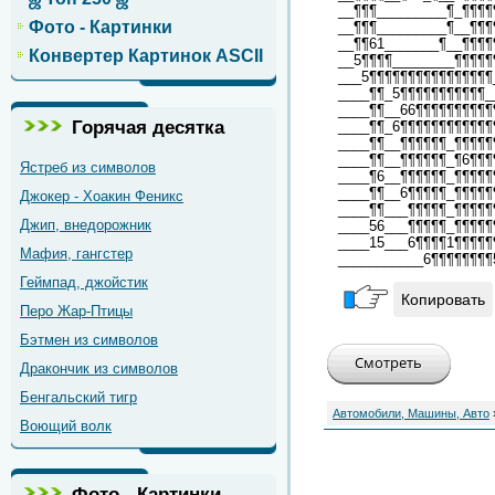
__¶¶¶_________¶_¶¶¶¶
Фото - Картинки
__¶¶¶_________¶__¶¶¶
__¶¶61_______¶__¶¶¶¶
Конвертер Картинок ASCII
__5¶¶¶¶________¶¶¶¶¶
___5¶¶¶¶¶¶¶¶¶¶¶¶¶¶¶¶
____¶¶_5¶¶¶¶¶¶¶¶¶¶¶_
____¶¶__66¶¶¶¶¶¶¶¶¶¶
Горячая десятка
____¶¶_6¶¶¶¶¶¶¶¶¶¶¶¶
____¶¶__¶¶¶¶¶¶_¶¶¶¶¶
____¶¶__¶¶¶¶¶¶_¶6¶¶¶
Ястреб из символов
____¶6__¶¶¶¶¶¶_¶¶¶¶¶
____¶¶__6¶¶¶¶¶_¶¶¶¶¶
Джокер - Хоакин Феникс
____¶¶___¶¶¶¶¶_¶¶¶¶¶
Джип, внедорожник
____56___¶¶¶¶¶_¶¶¶¶¶
____15___6¶¶¶¶1¶¶¶¶¶
Мафия, гангстер
___________6¶¶¶¶¶¶¶¶
Геймпад, джойстик
Копировать
Перо Жар-Птицы
Бэтмен из символов
Дракончик из символов
Бенгальский тигр
Автомобили, Машины, Авто
Воющий волк
Фото - Картинки