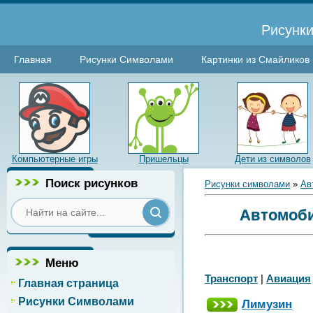
Рисунки
Главная
Рисунки Символами
Картинки из Смайликов
Компьютерные игры
Пришельцы
Дети из символов
Поиск рисунков
Рисунки символами
»
Ав
Автомоби
Меню
Транспорт
|
Авиация
Главная страница
Рисунки Символами
Лимузин