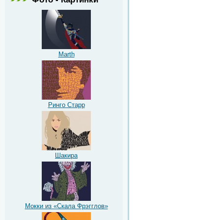
Marth
Ринго Старр
Шакира
Мокки из «Скала Фрэгглов»