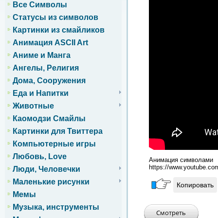
Все Символы
Статусы из символов
Картинки из смайликов
Анимация ASCII Art
Аниме и Манга
Ангелы, Религия
Дома, Сооружения
Еда и Напитки
Животные
Каомодзи Смайлы
Картинки для Твиттера
Компьютерные игры
Любовь, Love
Анимация символами
https://www.youtube.
Люди, Человечки
Маленькие рисунки
Копировать
Мемы
Музыка, инструменты