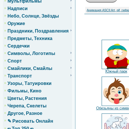
Мультфильмы
Надписи
Анимация ASCII Art, gif, гифк
Небо, Солнце, Звёзды
Оружие
Праздники, Поздравления
Предметы, Техника
Сердечки
Символы, Логотипы
Спорт
Смайлики, Смайлы
Южный парк
Транспорт
Узоры, Татуировки
Фильмы, Кино
Цветы, Растения
Черепа, Скелеты
Обезьяны из симв
Другое, Разное
✎ Рисовать Онлайн
ஜ Топ 250 ஜ