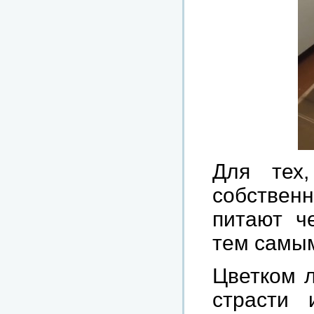
Для тех
собствен
питают ч
тем самым
Цветком л
страсти 