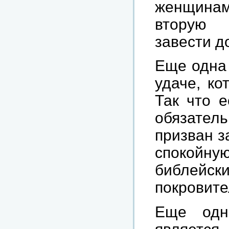
женщинам
вторую 
завести д
Еще одна 
удаче, ко
Так что е
обязатель
призван з
спокойн
библей
покровите
Еще одн