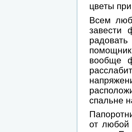
цветы при
Всем люб
завести 
радоват
помощник
вообще ф
расслабит
напряж
располо
спальне н
Папоротн
от любой 