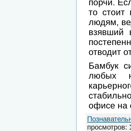
порчи. Ес
то стоит
людям, ве
взявший 
постепен
отводит о
Бамбук с
любых н
карьерн
стабильно
офисе на 
Познаватель
просмотров
: