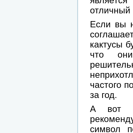
являетс
отличный 
Если вы 
соглашает
кактусы б
что он
решите
неприхотл
частого п
за год.
А вот л
рекоменд
символ п