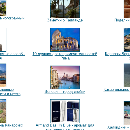
 многогранный
Заметки о Таиланде
Поделки 
остые способы
10 лучших достопримечательностей
Карловы Вары
я
Рима
сновные
Какие опаснос
Венеция - город любви
сти и места
на Канарских
Armand Basi In Blue - аромат для
Халкидики - 
настоящего мужчины