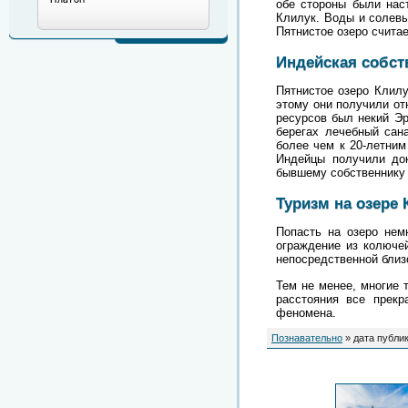
обе стороны были нас
Клилук. Воды и солевы
Пятнистое озеро счит
Индейская собст
Пятнистое озеро Клилу
этому они получили от
ресурсов был некий Эр
берегах лечебный сан
более чем к 20-летним
Индейцы получили док
бывшему собственнику
Туризм на озере 
Попасть на озеро нем
ограждение из колючей
непосредственной близ
Тем не менее, многие 
расстояния все прек
феномена.
Познавательно
» дата публик