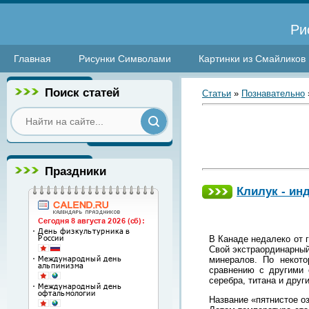
Ри
Главная
Рисунки Символами
Картинки из Смайликов
Поиск статей
Статьи
»
Познавательно
Праздники
Клилук - ин
В Канаде недалеко от 
Свой экстраординарный
минералов. По некот
сравнению с другими 
серебра, титана и дру
Название «пятнистое оз