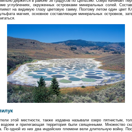
бильно держится в районе 38 градусов по Цельсию. Озеро начинает пер
ме углублениях, окруженных островками минеральных солей. Соста
лияют на видимую глазу цветовую гамму. Поэтому летом один цвет К
сульфата магния, основное составляющие минеральных островков, зат
игаться.
лилук
тели этой местности, также издавна называли озеро пятнистым, тол
 водоем и прилегающая территория были священными. Множество ска
ра. По одной из них два индейских племени вели длительную войну. По