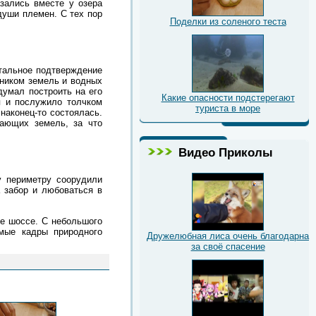
зались вместе у озера
души племен. С тех пор
Поделки из соленого теста
нтальное подтверждение
нником земель и водных
думал построить на его
Какие опасности подстерегают
я и послужило толчком
туриста в море
наконец-то состоялась.
гающих земель, за что
Видео Приколы
у периметру соорудили
а забор и любоваться в
ке шоссе. С небольшого
мые кадры природного
Дружелюбная лиса очень благодарна
за своё спасение