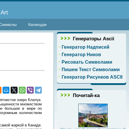
Art
Символы
Каомодзи
Генераторы Ascii
Генератор Надписей
Генератор Ников
Рисовать Символами
Пишем Текст Символами
Генератор Рисунков ASCII
Почитай-ка
ятнистое озеро Клилук.
асыщенности множеством
ое большое в мире по
 огромным количеством
 самой жаркой в Канаде.