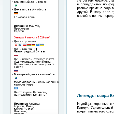
Летом температура ста
в причудливых по фор
разные времена года в
другой. В жару соли 
спокойно по ним передв
Легенды озера К
Индейцы, коренные жи
Клилук. Удивительный
вокруг пятнистого озе