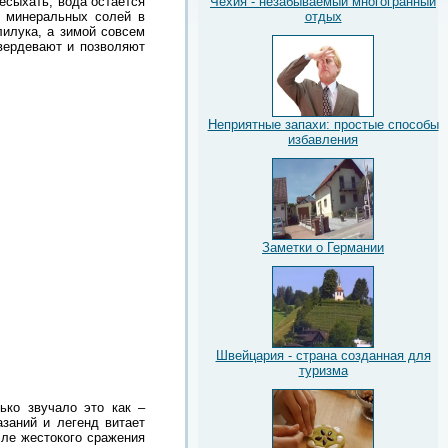
есыхать, вода остается
Чехия - незабываемый многогранный
в минеральных солей в
отдых
лилука, а зимой совсем
вердевают и позволяют
Неприятные запахи: простые способы
избавления
Заметки о Германии
Швейцария - страна созданная для
туризма
ько звучало это как –
заний и легенд витает
сле жестокого сражения