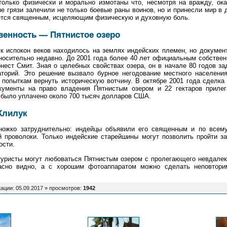
только физически и морально измотаны что, несмотря на вражду, ока
е грязи залечили не только боевые раны воинов, но и принесли мир в 
ается священным, исцеляющим физическую и духовную боль.
венность — Пятнистое озеро
к испокон веков находилось на землях индейских племен, но докуме
носительно недавно. До 2001 года более 40 лет официальным собстве
нест Смит. Зная о целебных свойствах озера, он в начале 80 годов за
аторий. Это решение вызвало бурное негодование местного населени
 попыткам вернуть историческую вотчину. В октябре 2001 года сделка 
ументы на право владения Пятнистым озером и 22 гектаров приле
 было уплачено около 700 тысяч долларов США.
Клилук
ножко затруднительно: индейцы объявили его священным и по всем
 проволоки. Только индейские старейшины могут позволить пройти з
ости.
туристы могут любоваться Пятнистым озером с пролегающего невдале
расно видно, а с хорошим фотоаппаратом можно сделать неповтори
ации: 05.09.2017 »
просмотров
:
1942