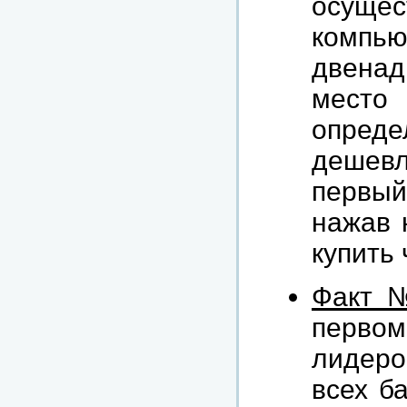
ос
комп
двенад
место
опреде
дешевл
первый
нажав 
купить
Факт 
первом
лидеро
всех б