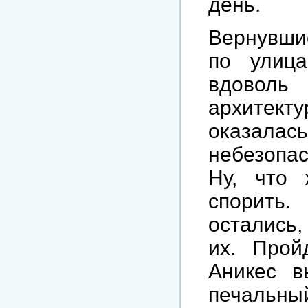
день.
Вернувшис
по улица
вдоволь
архитек
оказалас
небезопа
Ну, что
спорить.
остались
их. Прой
Аникес в
печальн