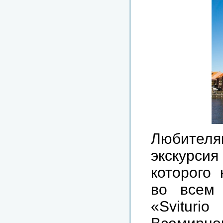
Любител
экскурси
которого
во всем 
«Svituri