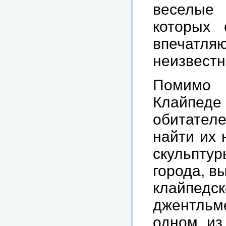
веселые 
которых 
впечат
неизвестн
Помимо 
Клайпеде
обитателе
найти их 
скульпту
города, в
клайпе
джентльм
одном из