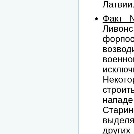
Латвии
Факт 
Ливон
форпо
возвод
военно
искл
Некото
строит
напад
Стари
выделя
других