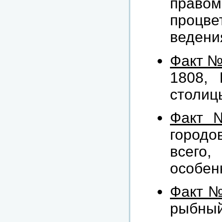
право
процв
ведени
Факт №
1808, 
столиц
Факт 
городо
всег
особен
Факт №
рыб