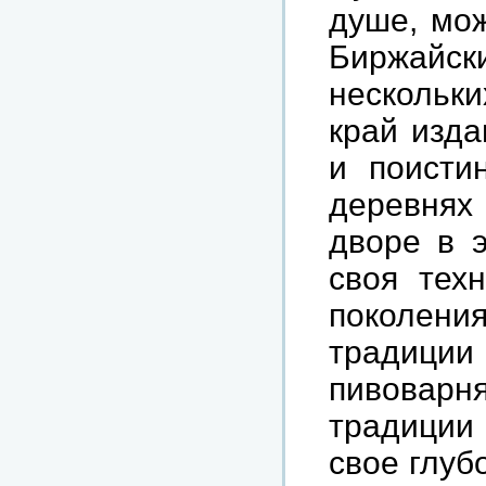
душе, мож
Биржайс
нескольк
край изда
и поисти
деревнях
дворе в э
своя техн
поколени
традиции 
пивовар
традиции
свое глуб