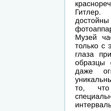
краснор
Гитлер.
достойн
фотоаппа
Музей ча
только с 
глаза пр
образцы 
даже ог
уникальны
то, чт
специаль
интерв