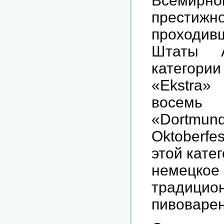
Всемирно
прести
проходив
Штаты 
категор
«Ekstra»
восем
«Dortmu
Oktoberfe
этой кате
немецк
традицион
пивоварен