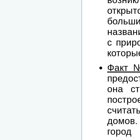
открыт
больш
назван
с прир
которы
Факт 
предос
она ст
постр
считат
домов.
город