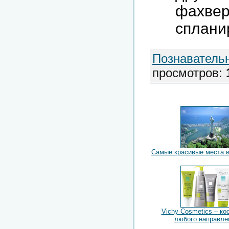
фахве
сплани
Познаватель
просмотров
:
Самые красивые места 
Vichy Cosmetics – ко
любого направле