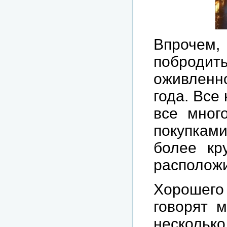
Впрочем, 
поброди
оживленно
года. Все
все много
покупками
более кр
расположи
Хорошего 
говорят 
несколько