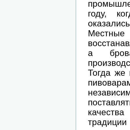
промышле
году, к
оказали
Местны
восстанав
а бров
производс
Тогда же 
пивоварам
независи
поставлят
качеств
традиции 