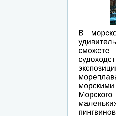
В морск
удивитель
сможете
судоходст
экспоз
морепла
морским
Морского 
малень
пингвино