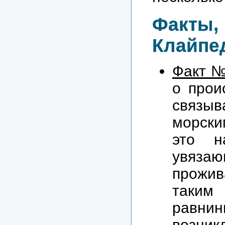
Факты,
Клайпе
Факт №
о прои
связы
морски
это н
увязаю
прожи
таким
равни
возни