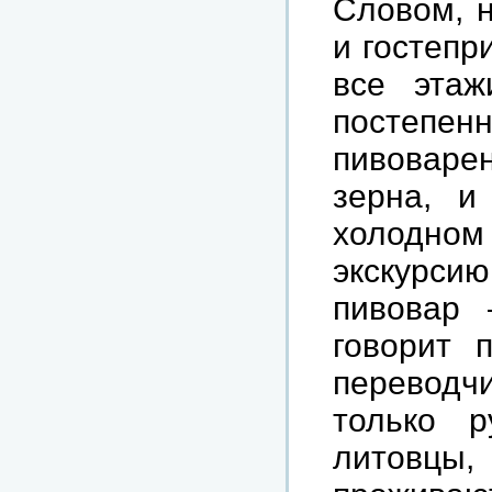
Словом, н
и гостепр
все этаж
постепе
пивоварен
зерна, и
холодно
экскурсию
пивовар 
говорит 
переводчи
только р
литовцы