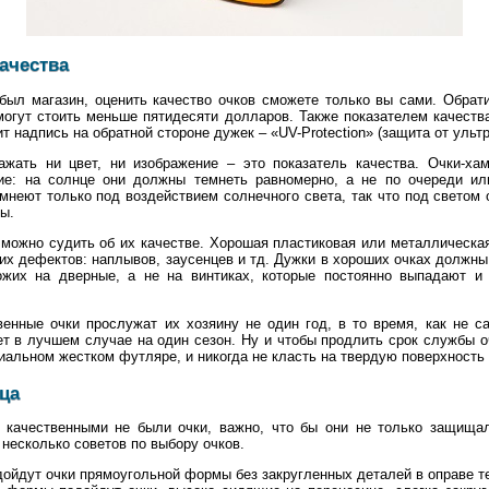
ачества
ыл магазин, оценить качество очков сможете только вы сами. Обрат
могут стоить меньше пятидесяти долларов. Также показателем качества
 надпись на обратной стороне дужек – «UV-Protection» (защита от ульт
жать ни цвет, ни изображение – это показатель качества. Очки-х
ие: на солнце они должны темнеть равномерно, а не по очереди ил
неют только под воздействием солнечного света, так что под светом
ы.
 можно судить об их качестве. Хорошая пластиковая или металлическа
ких дефектов: наплывов, заусенцев и тд. Дужки в хороших очках должны
ожих на дверные, а не на винтиках, которые постоянно выпадают и
венные очки прослужат их хозяину не один год, в то время, как не 
т в лучшем случае на один сезон. Ну и чтобы продлить срок службы оч
иальном жестком футляре, и никогда не класть на твердую поверхность 
ца
 качественными не были очки, важно, что бы они не только защищал
несколько советов по выбору очков.
ойдут очки прямоугольной формы без закругленных деталей в оправе те