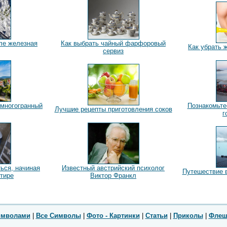
ле железная
Как выбрать чайный фарфоровый
Как убрать 
сервиз
 многогранный
Познакомьте
Лучшие рецепты приготовления соков
г
ться, начиная
Известный австрийский психолог
Путешествие 
ртире
Виктор Франкл
имволами
|
Все Символы
|
Фото - Картинки
|
Статьи
|
Приколы
|
Флеш