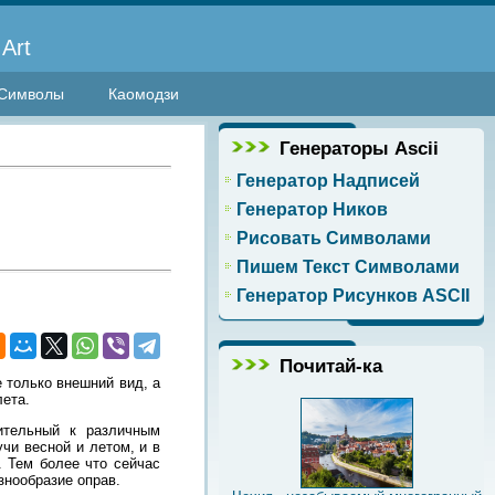
Art
Символы
Каомодзи
Генераторы Ascii
Генератор Надписей
Генератор Ников
Рисовать Символами
Пишем Текст Символами
Генератор Рисунков ASCII
Почитай-ка
 только внешний вид, а
лета.
ительный к различным
чи весной и летом, и в
. Тем более что сейчас
знообразие оправ.