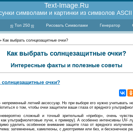
Text-Image.Ru
сунки символами и картинки из символов ASCII 
ஜ Топ 250 ஜ
Рисовать Символами
Генератор
» Как выбрать солнцезащитные очки?
Как выбрать солнцезащитные очки?
Интересные факты и полезные советы
ь солнцезащитные очки?
 непременный летний аксессуар. Но при выборе его нужно учитывать не
ботиться о том, чтобы очки защитили ваши глаза от вредного ультрафио
 невероятно сложный и точный зрительный «прибор», очень чувств
 как ультрафиолетовые лучи, к примеру). А особенно интенсивны UV- лу
димо уделить особенное внимание защите глаз от вредного излучения
лема: затемненные, хамелеоны, с диоптриями или без, и бесконечное ра