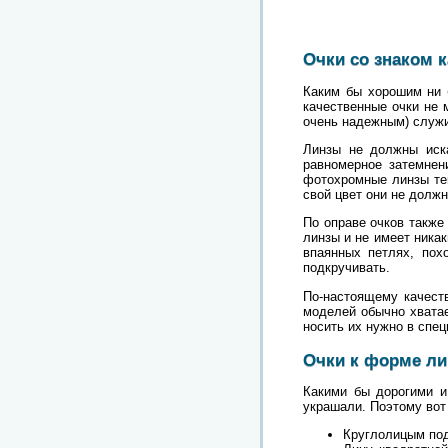
Очки со знаком к
Каким бы хорошим ни б
качественные очки не 
очень надежным) служит
Линзы не должны иска
равномерное затемнен
фотохромные линзы тем
свой цвет они не должн
По оправе очков также
линзы и не имеет ника
впаянных петлях, пох
подкручивать.
По-настоящему качест
моделей обычно хватае
носить их нужно в спец
Очки к форме ли
Какими бы дорогими и
украшали. Поэтому вот 
Круглолицым под