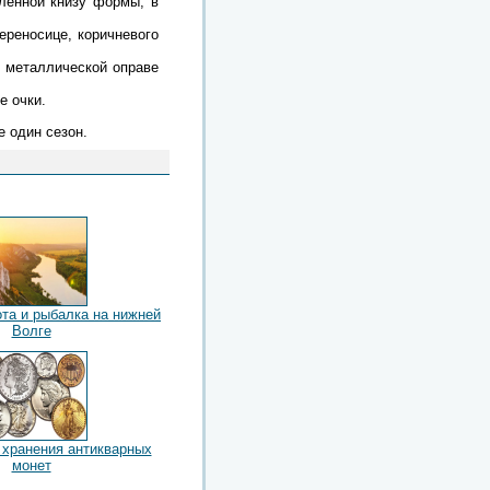
ленной книзу формы, в
ереносице, коричневого
й металлической оправе
е очки.
е один сезон.
та и рыбалка на нижней
Волге
 хранения антикварных
монет