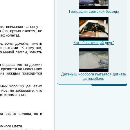
География светской беседы
ите внимание на цену –
 (но, прямо скажем, не
рафиолета).
Кот - "настоящий друг"
амелеоны должны иметь
и пятнами. К тому же,
 обычной лампы, менять
я оправа плотно держит
 крепятся на маленьких
 из каждый приходится
Детёныш носорога пытается догнать
автомобиль
самых хороших дешевых
ков, не забывайте, что
стеклами вниз.
и вас от солнца, но и
много цвета.