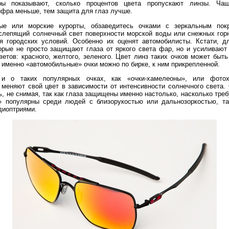
фры показывают, сколько процентов цвета пропускают линзы. Ча
ифра меньше, тем защита для глаз лучше.
ые или морские курорты, обзаведитесь очками с зеркальным пок
слепящий солнечный свет поверхности морской воды или снежных горн
я городских условий. Особенно их оценят автомобилисты. Кстати, д
орые не просто защищают глаза от яркого света фар, но и усиливают
етов: красного, желтого, зеленого. Цвет линз таких очков может быт
е именно «автомобильные» очки можно по бирке, к ним прикрепленной.
и о таких популярных очках, как «очки-хамелеоны», или фото
меняют свой цвет в зависимости от интенсивности солнечного света.
, не снимая, так как глаза защищены именно настолько, насколько тре
 популярны среди людей с близорукостью или дальнозоркостью, та
диоптриями.