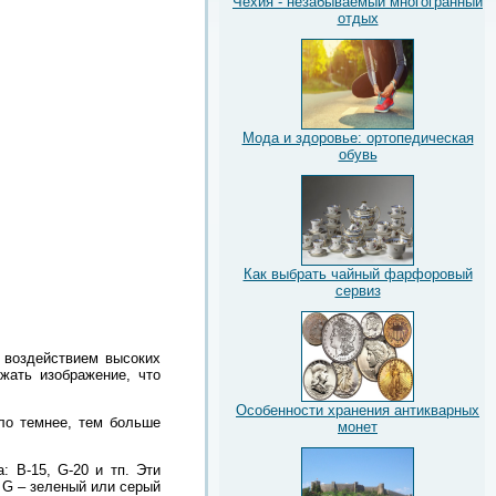
Чехия - незабываемый многогранный
отдых
Мода и здоровье: ортопедическая
обувь
Как выбрать чайный фарфоровый
сервиз
 воздействием высоких
жать изображение, что
Особенности хранения антикварных
кло темнее, тем больше
монет
: В-15, G-20 и тп. Эти
, G – зеленый или серый