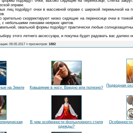
 формы подойдут очки, высоко сидящие на переносице, слегка закруг
еской оправе.
ых лиц подойдут очки в массивной оправе с широкой перемычкой на п
ов.
о зрительно скорректируют низко сидящие на переносице очки в тонко
 с небольшими линзами неярких цветов.
авильной, овальной формы подойдут практически любые солнцезащитны
ыбору этого летнего аксессуара, и покупка будет радовать вас далеко н
ации: 09.05.2017 »
просмотров
:
1882
Подводная охо
ные на Земле
Ковыряние в носу. Вредно или полезно?
топедическая
В чем особенности фольклорного стиля
Особенности
одежды?