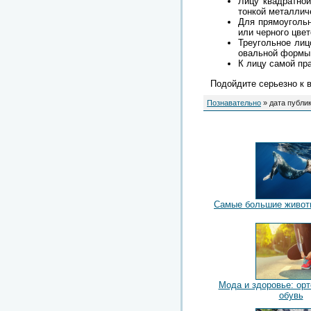
Лицу квадратной
тонкой металлич
Для прямоугольн
или черного цвет
Треугольное лиц
овальной формы,
К лицу самой пр
Подойдите серьезно к в
Познавательно
» дата публик
Самые большие живот
Мода и здоровье: ор
обувь