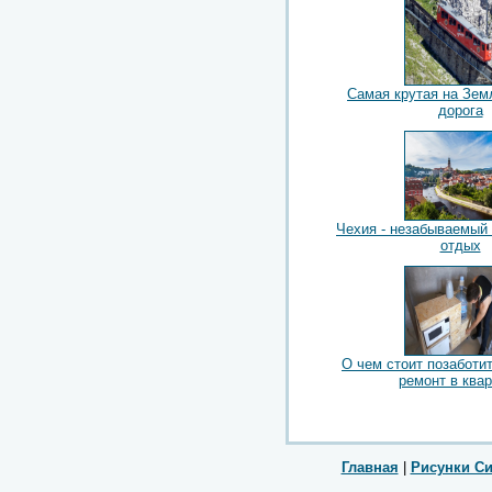
Самая крутая на Зем
дорога
Чехия - незабываемый
отдых
О чем стоит позаботи
ремонт в ква
Главная
|
Рисунки С