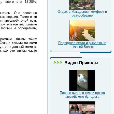
ще всего это 15-20%.
Отдых в Македонии: комфорт и
рытием. Оно особенно
разнообразие
ых вершин. Такие очки
ля автолюбителей есть
 зрительное восприятие
ь любым. А определить,
хромные. Линзы таких
 Очки с такими линзами
Подводная охота и рыбалка на
буется в данный момент.
нижней Волге
к как эти линзы часто
Видео Приколы
Первое видео в жизни щенка
английского бульдога